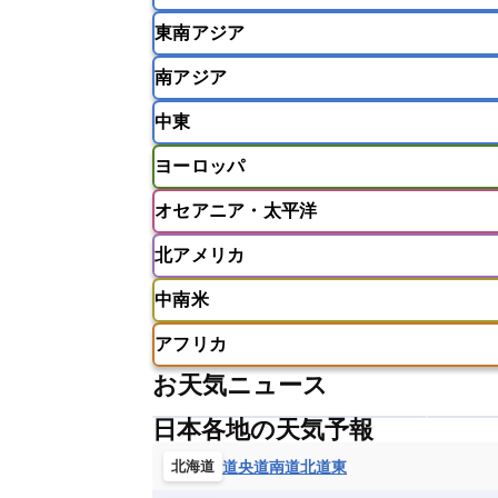
東南アジア
韓国
中国
台湾
香港
南アジア
インドネシア
カンボジア
シン
中東
ベトナム
マレーシア
ミャンマ
インド
スリランカ
ネパール
ヨーロッパ
モルディブ
アフガニスタン
アラブ首長国連邦
オセアニア・太平洋
ウズベキスタン
オマーン
カザ
アイスランド
アイルランド
ア
クウェート
サウジアラビア
シ
北アメリカ
イギリス
イタリア
ウクライナ
アメリカ領サモア
オーストラリア
バーレーン
ヨルダン
レバノン
ギリシャ
クロアチア
コソボ
中南米
サモア独立国
ソロモン諸島
タ
アメリカ
アラスカ
カナダ
スイス
スウェーデン
スペイン
ニューカレドニア
ニュージーラン
アフリカ
チェコ
デンマーク
ドイツ
アメリカ領バージン諸島
アルゼン
パラオ
フィジー
マーシャル諸
お天気ニュース
フィンランド
フランス
ブルガ
エクアドル
エルサルバドル
ガ
アルジェリア
アンゴラ
ウガン
ボスニア・ヘルツェゴビナ
ポルト
グレナダ
ケイマン諸島
コスタ
日本各地の天気予報
エリトリア国
カメルーン
カー
モルドバ
モンテネグロ
ラトビ
セントクリストファー・ネービス
ギニア
ギニアビサウ共和国
ケ
道央
道南
道北
道東
北海道
ルクセンブルク
ルーマニア
ロ
チリ
トリニダード・トバゴ
ド
コンゴ民主共和国
コートジボワー