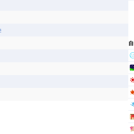
ス
パナマ
パラグアイ
フランス領ギアナ
ジンバブエ
スーダン
セネガル
エラ
ベリーズ
ペルー
ホンジュラス
ソマリア連邦共和国
タンザニア
チャド
シコ
ア連邦共和国
ナミビア
ニジェール
井
ベナン
ボツワナ
マダガスカル
ーク
モロッコ
モーリシャス共和国
自
共和国
ルワンダ共和国
レソト王国
和国
南スーダン
赤道ギニア共和国