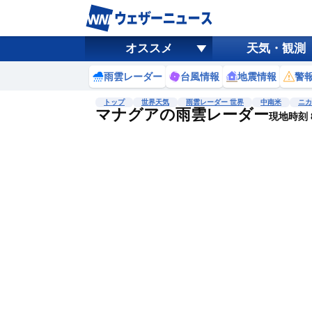
オススメ
天気・観測
雨雲レーダー
台風情報
地震情報
警
トップ
世界天気
雨雲レーダー 世界
中南米
ニカ
マナグアの雨雲レーダー
現地時刻 8