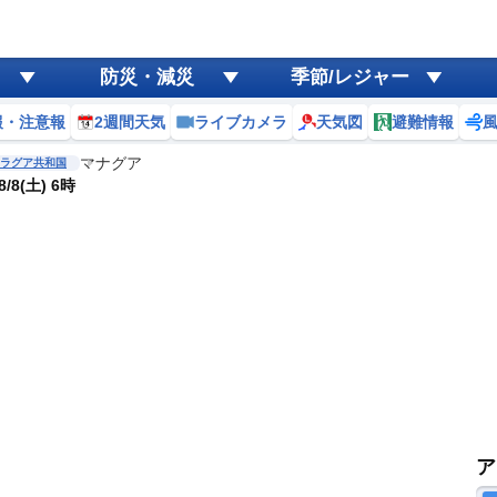
防災・減災
季節/レジャー
報・注意報
2週間天気
ライブカメラ
天気図
避難情報
マナグア
ラグア共和国
/8(土) 6時
ア