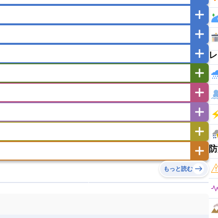
マカオ
モンゴル
北朝鮮
ガポール
タイ
フィリピン
ブルネイ
ー
ラオス人民民主共和国
東ティモール民主共和国
レ
バングラデシュ
パキスタン
ブータン王国
イエメン
イスラエル
イラク
イラン
フスタン
カタール
キプロス
キルギス
ゼルバイジャン
アルバニア
アルメニア
リア
タジキスタン
トルクメニスタン
トルコ
エストニア
オランダ
オーストリア
キリバス
クック諸島
グアム
サイパン
サンマリノ共和国
ジブラルタル
ジョージア
ヒチ
ツバル
トンガ
ナウル共和国
ニウエ
バーミューダ諸島
スロバキア
スロベニア共和国
セルビア
ド
ハワイ
バヌアツ
パプアニューギニア
防
ノルウェー
ハンガリー
バチカン市国
チン
アンティグア・バーブーダ
ウルグアイ
島
ミクロネシア連邦
ワリス・フテュナ
リア
ベラルーシ
ベルギー
もっと読む
イアナ
キューバ
グアテマラ
グアドループ
ダ
エジプト
エスワティニ王国
エチオピア
ガル
ポーランド
マルタ
モナコ公国
リカ
コロンビア
ジャマイカ
スリナム
ボベルデ
ガボン
ガンビア
ガーナ共和国
ア
リトアニア
リヒテンシュタイン
セントビンセント及びグレナディーン諸島
セントルシア
ニア
コモロ連合
コンゴ共和国
シア
北マケドニア
ミニカ共和国
ドミニカ国
ニカラグア共和国
ル
サントメ・プリンシペ民主共和国
ザンビア共和国