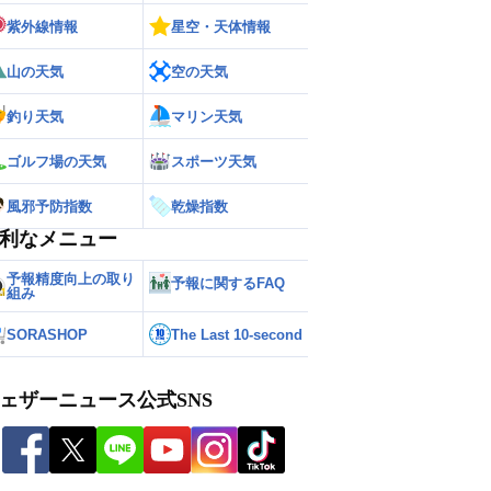
紫外線情報
星空・天体情報
山の天気
空の天気
釣り天気
マリン天気
ゴルフ場の天気
スポーツ天気
風邪予防指数
乾燥指数
利なメニュー
予報精度向上の取り
予報に関するFAQ
組み
SORASHOP
The Last 10-second
ェザーニュース公式SNS