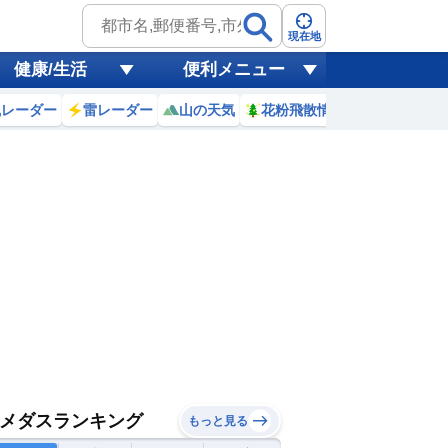
現在地
健康/生活
便利メニュー
風レーダー
雷レーダー
山の天気
花粉飛散情報
世界天気
メダスランキング
もっと見る