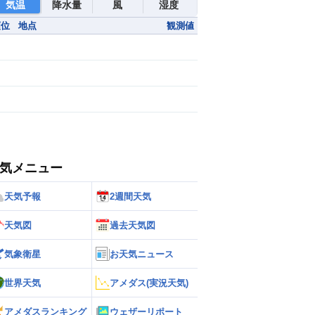
気温
降水量
風
湿度
順位
地点
観測値
気メニュー
天気予報
2週間天気
天気図
過去天気図
気象衛星
お天気ニュース
世界天気
アメダス(実況天気)
アメダスランキング
ウェザーリポート