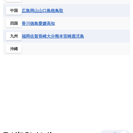
サントメ・プリンシペ民主共和国
ザンビア共和国
モナコ公国
モルドバ
モンテネグロ
ドミニカ共和国
ドミニカ国
広島
岡山
山口
島根
鳥取
中国
シエラレオネ共和国
ジブチ共和国
ラトビア
リトアニア
リヒテンシュタイン
ニカラグア共和国
ハイチ共和国
バハマ
ジンバブエ
スーダン
セネガル
ルクセンブルク
ルーマニア
ロシア
香川
徳島
愛媛
高知
四国
バルバドス
パナマ
パラグアイ
セントヘレナ諸島
セーシェル
北マケドニア
フランス領ギアナ
ブラジル
プエルトリコ
ソマリア連邦共和国
タンザニア
チャド
福岡
佐賀
長崎
大分
熊本
宮崎
鹿児島
九州
ベネズエラ
ベリーズ
ペルー
チュニジア
トーゴ
ナイジェリア連邦共和国
沖縄
ホンジュラス
ボリビア
マルティニーク
ナミビア
ニジェール
ブルキナファソ
メキシコ
ブルンジ共和国
ベナン
ボツワナ
マダガスカル
マラウイ共和国
マリ
モザンビーク
モロッコ
モーリシャス共和国
モーリタニア
リビア
リベリア共和国
ルワンダ共和国
レソト王国
中央アフリカ共和国
南アフリカ共和国
南スーダン
赤道ギニア共和国