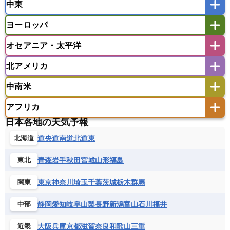
中東
タイ
フィリピン
ブルネイ
ベトナム
インド
スリランカ
ネパール
マレーシア
ミャンマー
ヨーロッパ
バングラデシュ
パキスタン
ブータン王国
アフガニスタン
アラブ首長国連邦
イエメン
ラオス人民民主共和国
東ティモール民主共和国
モルディブ
オセアニア・太平洋
イスラエル
イラク
イラン
アイスランド
アイルランド
ウズベキスタン
オマーン
カザフスタン
北アメリカ
アゼルバイジャン
アルバニア
アルメニア
アメリカ領サモア
オーストラリア
キリバス
カタール
キプロス
キルギス
イギリス
イタリア
ウクライナ
中南米
クック諸島
グアム
サイパン
クウェート
サウジアラビア
シリア
アメリカ
アラスカ
カナダ
エストニア
オランダ
オーストリア
サモア独立国
ソロモン諸島
タヒチ
タジキスタン
トルクメニスタン
トルコ
アフリカ
バーミューダ諸島
ギリシャ
クロアチア
コソボ
アメリカ領バージン諸島
アルゼンチン
ツバル
トンガ
ナウル共和国
ニウエ
バーレーン
ヨルダン
レバノン
日本各地の天気予報
サンマリノ共和国
ジブラルタル
ジョージア
アンティグア・バーブーダ
ウルグアイ
ニューカレドニア
ニュージーランド
ハワイ
アルジェリア
アンゴラ
ウガンダ
道央
道南
道北
道東
北海道
スイス
スウェーデン
スペイン
エクアドル
エルサルバドル
ガイアナ
バヌアツ
パプアニューギニア
パラオ
エジプト
エスワティニ王国
エチオピア
スロバキア
スロベニア共和国
セルビア
キューバ
グアテマラ
グアドループ
フィジー
マーシャル諸島
ミクロネシア連邦
青森
岩手
秋田
宮城
山形
福島
東北
エリトリア国
カメルーン
カーボベルデ
チェコ
デンマーク
ドイツ
ノルウェー
グレナダ
ケイマン諸島
コスタリカ
ワリス・フテュナ
ガボン
ガンビア
ガーナ共和国
ギニア
ハンガリー
バチカン市国
フィンランド
東京
神奈川
埼玉
千葉
茨城
栃木
群馬
関東
コロンビア
ジャマイカ
スリナム
ギニアビサウ共和国
ケニア
コモロ連合
フランス
ブルガリア
ベラルーシ
セントクリストファー・ネービス
静岡
愛知
岐阜
山梨
長野
新潟
富山
石川
福井
中部
コンゴ共和国
コンゴ民主共和国
ベルギー
ボスニア・ヘルツェゴビナ
セントビンセント及びグレナディーン諸島
コートジボワール
ポルトガル
ポーランド
マルタ
大阪
兵庫
京都
滋賀
奈良
和歌山
三重
近畿
セントルシア
チリ
トリニダード・トバゴ