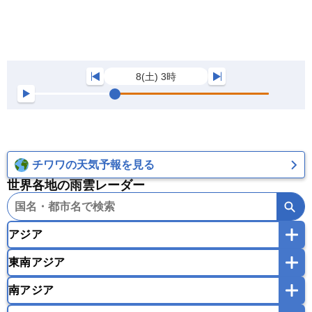
8(土) 3時
チワワの天気予報を見る
世界各地の雨雲レーダー
アジア
東南アジア
韓国
中国
台湾
香港
マカオ
南アジア
モンゴル
北朝鮮
インドネシア
カンボジア
シンガポール