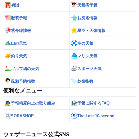
初詣
天気痛予報
服装予報
お洗濯情報
紫外線情報
星空・天体情報
山の天気
空の天気
釣り天気
マリン天気
ゴルフ場の天気
スポーツ天気
風邪予防指数
乾燥指数
便利なメニュー
予報精度向上の取り組み
予報に関するFAQ
SORASHOP
The Last 10-second
ウェザーニュース公式SNS