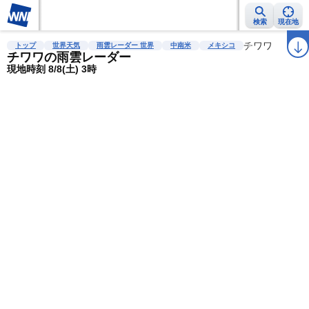
検索
現在地
雨雲レーダー
台風情報
地震情報
警報・注意報
2週間天気
チワワ
ラ
トップ
世界天気
雨雲レーダー 世界
中南米
メキシコ
チワワの雨雲レーダー
現地時刻 8/8(土) 3時