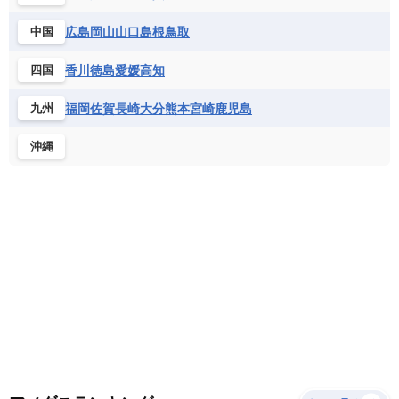
サントメ・プリンシペ民主共和国
ザンビア共和国
モナコ公国
モルドバ
モンテネグロ
ドミニカ共和国
ドミニカ国
広島
岡山
山口
島根
鳥取
中国
シエラレオネ共和国
ジブチ共和国
ラトビア
リトアニア
リヒテンシュタイン
ニカラグア共和国
ハイチ共和国
バハマ
ジンバブエ
スーダン
セネガル
ルクセンブルク
ルーマニア
ロシア
香川
徳島
愛媛
高知
四国
バルバドス
パナマ
パラグアイ
セントヘレナ諸島
セーシェル
北マケドニア
フランス領ギアナ
ブラジル
プエルトリコ
ソマリア連邦共和国
タンザニア
チャド
福岡
佐賀
長崎
大分
熊本
宮崎
鹿児島
九州
ベネズエラ
ベリーズ
ペルー
チュニジア
トーゴ
ナイジェリア連邦共和国
沖縄
ホンジュラス
ボリビア
マルティニーク
ナミビア
ニジェール
ブルキナファソ
メキシコ
ブルンジ共和国
ベナン
ボツワナ
マダガスカル
マラウイ共和国
マリ
モザンビーク
モロッコ
モーリシャス共和国
モーリタニア
リビア
リベリア共和国
ルワンダ共和国
レソト王国
中央アフリカ共和国
南アフリカ共和国
南スーダン
赤道ギニア共和国