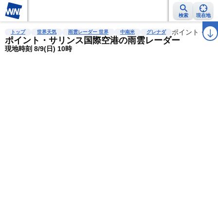
検索
現在地
雨雲レーダー
台風情報
地震情報
警報・注意報
2週間天気
ポイント・サ
ラ
トップ
世界天気
雨雲レーダー 世界
中南米
グレナダ
ポイント・サリンス国際空港の雨雲レーダー
現地時刻 8/9(日) 10時