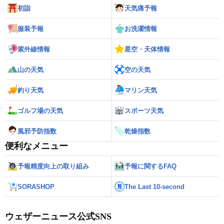
初詣
天気痛予報
服装予報
お洗濯情報
紫外線情報
星空・天体情報
山の天気
空の天気
釣り天気
マリン天気
ゴルフ場の天気
スポーツ天気
風邪予防指数
乾燥指数
便利なメニュー
予報精度向上の取り組み
予報に関するFAQ
SORASHOP
The Last 10-second
ウェザーニュース公式SNS