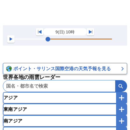
9(日) 10時
ポイント・サリンス国際空港の天気予報を見る
世界各地の雨雲レーダー
アジア
東南アジア
韓国
中国
台湾
香港
マカオ
南アジア
モンゴル
北朝鮮
インドネシア
カンボジア
シンガポール