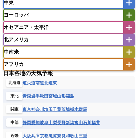
中東
タイ
フィリピン
ブルネイ
ベトナム
インド
スリランカ
ネパール
マレーシア
ミャンマー
ヨーロッパ
バングラデシュ
パキスタン
ブータン王国
アフガニスタン
アラブ首長国連邦
イエメン
ラオス人民民主共和国
東ティモール民主共和国
モルディブ
オセアニア・太平洋
イスラエル
イラク
イラン
アイスランド
アイルランド
ウズベキスタン
オマーン
カザフスタン
北アメリカ
アゼルバイジャン
アルバニア
アルメニア
アメリカ領サモア
オーストラリア
キリバス
カタール
キプロス
キルギス
イギリス
イタリア
ウクライナ
中南米
クック諸島
グアム
サイパン
クウェート
サウジアラビア
シリア
アメリカ
アラスカ
カナダ
エストニア
オランダ
オーストリア
サモア独立国
ソロモン諸島
タヒチ
タジキスタン
トルクメニスタン
トルコ
アフリカ
バーミューダ諸島
ギリシャ
クロアチア
コソボ
アメリカ領バージン諸島
アルゼンチン
ツバル
トンガ
ナウル共和国
ニウエ
バーレーン
ヨルダン
レバノン
日本各地の天気予報
サンマリノ共和国
ジブラルタル
ジョージア
アンティグア・バーブーダ
ウルグアイ
ニューカレドニア
ニュージーランド
ハワイ
アルジェリア
アンゴラ
ウガンダ
道央
道南
道北
道東
北海道
スイス
スウェーデン
スペイン
エクアドル
エルサルバドル
ガイアナ
バヌアツ
パプアニューギニア
パラオ
エジプト
エスワティニ王国
エチオピア
スロバキア
スロベニア共和国
セルビア
キューバ
グアテマラ
グアドループ
フィジー
マーシャル諸島
ミクロネシア連邦
青森
岩手
秋田
宮城
山形
福島
東北
エリトリア国
カメルーン
カーボベルデ
チェコ
デンマーク
ドイツ
ノルウェー
グレナダ
ケイマン諸島
コスタリカ
ワリス・フテュナ
ガボン
ガンビア
ガーナ共和国
ギニア
ハンガリー
バチカン市国
フィンランド
東京
神奈川
埼玉
千葉
茨城
栃木
群馬
関東
コロンビア
ジャマイカ
スリナム
ギニアビサウ共和国
ケニア
コモロ連合
フランス
ブルガリア
ベラルーシ
セントクリストファー・ネービス
静岡
愛知
岐阜
山梨
長野
新潟
富山
石川
福井
中部
コンゴ共和国
コンゴ民主共和国
ベルギー
ボスニア・ヘルツェゴビナ
セントビンセント及びグレナディーン諸島
コートジボワール
ポルトガル
ポーランド
マルタ
大阪
兵庫
京都
滋賀
奈良
和歌山
三重
近畿
セントルシア
チリ
トリニダード・トバゴ