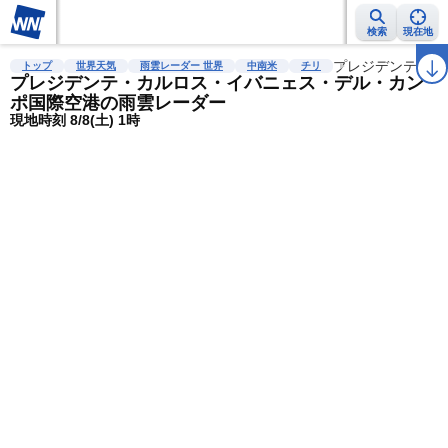
検索
現在地
雨雲レーダー
台風情報
地震情報
警報・注意報
プレジデンテ・カ
2週間天気
ラ
トップ
世界天気
雨雲レーダー 世界
中南米
チリ
プレジデンテ・カルロス・イバニェス・デル・カン
ポ国際空港の雨雲レーダー
現地時刻 8/8(土) 1時