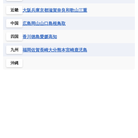
ベルギー
ボスニア・ヘルツェゴビナ
セントビンセント及びグレナディーン諸島
コートジボワール
ポルトガル
ポーランド
マルタ
大阪
兵庫
京都
滋賀
奈良
和歌山
三重
近畿
セントルシア
チリ
トリニダード・トバゴ
サントメ・プリンシペ民主共和国
ザンビア共和国
モナコ公国
モルドバ
モンテネグロ
ドミニカ共和国
ドミニカ国
広島
岡山
山口
島根
鳥取
中国
シエラレオネ共和国
ジブチ共和国
ラトビア
リトアニア
リヒテンシュタイン
ニカラグア共和国
ハイチ共和国
バハマ
ジンバブエ
スーダン
セネガル
ルクセンブルク
ルーマニア
ロシア
香川
徳島
愛媛
高知
四国
バルバドス
パナマ
パラグアイ
セントヘレナ諸島
セーシェル
北マケドニア
フランス領ギアナ
ブラジル
プエルトリコ
ソマリア連邦共和国
タンザニア
チャド
福岡
佐賀
長崎
大分
熊本
宮崎
鹿児島
九州
ベネズエラ
ベリーズ
ペルー
チュニジア
トーゴ
ナイジェリア連邦共和国
沖縄
ホンジュラス
ボリビア
マルティニーク
ナミビア
ニジェール
ブルキナファソ
メキシコ
ブルンジ共和国
ベナン
ボツワナ
マダガスカル
マラウイ共和国
マリ
モザンビーク
モロッコ
モーリシャス共和国
モーリタニア
リビア
リベリア共和国
ルワンダ共和国
レソト王国
中央アフリカ共和国
南アフリカ共和国
南スーダン
赤道ギニア共和国