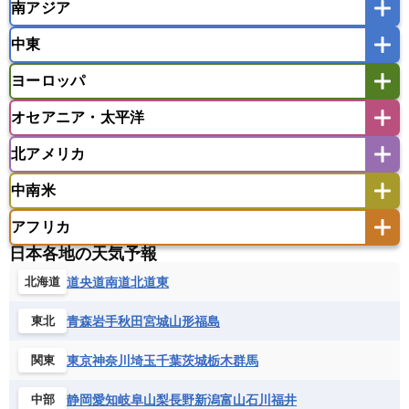
南アジア
モンゴル
北朝鮮
インドネシア
カンボジア
シンガポール
中東
タイ
フィリピン
ブルネイ
ベトナム
インド
スリランカ
ネパール
マレーシア
ミャンマー
ヨーロッパ
バングラデシュ
パキスタン
ブータン王国
アフガニスタン
アラブ首長国連邦
イエメン
ラオス人民民主共和国
東ティモール民主共和国
モルディブ
オセアニア・太平洋
イスラエル
イラク
イラン
アイスランド
アイルランド
ウズベキスタン
オマーン
カザフスタン
北アメリカ
アゼルバイジャン
アルバニア
アルメニア
アメリカ領サモア
オーストラリア
キリバス
カタール
キプロス
キルギス
イギリス
イタリア
ウクライナ
中南米
クック諸島
グアム
サイパン
クウェート
サウジアラビア
シリア
アメリカ
アラスカ
カナダ
エストニア
オランダ
オーストリア
サモア独立国
ソロモン諸島
タヒチ
タジキスタン
トルクメニスタン
トルコ
アフリカ
バーミューダ諸島
ギリシャ
クロアチア
コソボ
アメリカ領バージン諸島
アルゼンチン
ツバル
トンガ
ナウル共和国
ニウエ
バーレーン
ヨルダン
レバノン
日本各地の天気予報
サンマリノ共和国
ジブラルタル
ジョージア
アンティグア・バーブーダ
ウルグアイ
ニューカレドニア
ニュージーランド
ハワイ
アルジェリア
アンゴラ
ウガンダ
道央
道南
道北
道東
北海道
スイス
スウェーデン
スペイン
エクアドル
エルサルバドル
ガイアナ
バヌアツ
パプアニューギニア
パラオ
エジプト
エスワティニ王国
エチオピア
スロバキア
スロベニア共和国
セルビア
キューバ
グアテマラ
グアドループ
フィジー
マーシャル諸島
ミクロネシア連邦
青森
岩手
秋田
宮城
山形
福島
東北
エリトリア国
カメルーン
カーボベルデ
チェコ
デンマーク
ドイツ
ノルウェー
グレナダ
ケイマン諸島
コスタリカ
ワリス・フテュナ
ガボン
ガンビア
ガーナ共和国
ギニア
ハンガリー
バチカン市国
フィンランド
東京
神奈川
埼玉
千葉
茨城
栃木
群馬
関東
コロンビア
ジャマイカ
スリナム
ギニアビサウ共和国
ケニア
コモロ連合
フランス
ブルガリア
ベラルーシ
セントクリストファー・ネービス
静岡
愛知
岐阜
山梨
長野
新潟
富山
石川
福井
中部
コンゴ共和国
コンゴ民主共和国