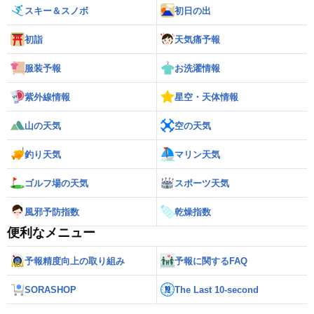
スキー＆スノボ
初日の出
初詣
天気痛予報
服装予報
お洗濯情報
紫外線情報
星空・天体情報
山の天気
空の天気
釣り天気
マリン天気
ゴルフ場の天気
スポーツ天気
風邪予防指数
乾燥指数
便利なメニュー
予報精度向上の取り組み
予報に関するFAQ
SORASHOP
The Last 10-second