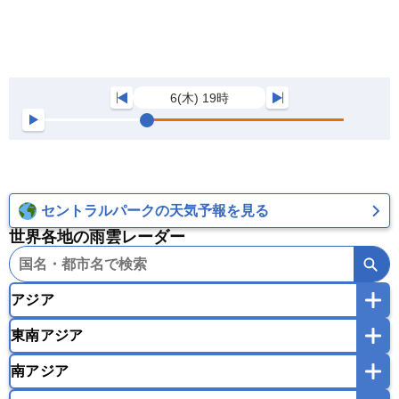
6(木) 19時
セントラルパークの天気予報を見る
世界各地の雨雲レーダー
アジア
東南アジア
韓国
中国
台湾
香港
マカオ
南アジア
モンゴル
北朝鮮
インドネシア
カンボジア
シンガポール