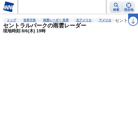
検索
現在地
雨雲レーダー
台風情報
地震情報
警報・注意報
2週間天気
セントラル
ラ
トップ
世界天気
雨雲レーダー 世界
北アメリカ
アメリカ
セントラルパークの雨雲レーダー
現地時刻 8/6(木) 19時