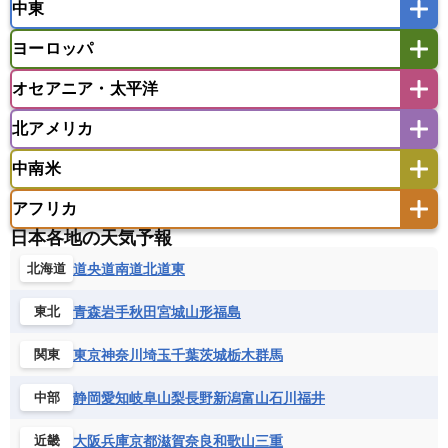
中東
タイ
フィリピン
ブルネイ
ベトナム
インド
スリランカ
ネパール
マレーシア
ミャンマー
ヨーロッパ
バングラデシュ
パキスタン
ブータン王国
アフガニスタン
アラブ首長国連邦
イエメン
ラオス人民民主共和国
東ティモール民主共和国
モルディブ
オセアニア・太平洋
イスラエル
イラク
イラン
アイスランド
アイルランド
ウズベキスタン
オマーン
カザフスタン
北アメリカ
アゼルバイジャン
アルバニア
アルメニア
アメリカ領サモア
オーストラリア
キリバス
カタール
キプロス
キルギス
イギリス
イタリア
ウクライナ
中南米
クック諸島
グアム
サイパン
クウェート
サウジアラビア
シリア
アメリカ
アラスカ
カナダ
エストニア
オランダ
オーストリア
サモア独立国
ソロモン諸島
タヒチ
タジキスタン
トルクメニスタン
トルコ
アフリカ
バーミューダ諸島
ギリシャ
クロアチア
コソボ
アメリカ領バージン諸島
アルゼンチン
ツバル
トンガ
ナウル共和国
ニウエ
バーレーン
ヨルダン
レバノン
日本各地の天気予報
サンマリノ共和国
ジブラルタル
ジョージア
アンティグア・バーブーダ
ウルグアイ
ニューカレドニア
ニュージーランド
ハワイ
アルジェリア
アンゴラ
ウガンダ
道央
道南
道北
道東
北海道
スイス
スウェーデン
スペイン
エクアドル
エルサルバドル
ガイアナ
バヌアツ
パプアニューギニア
パラオ
エジプト
エスワティニ王国
エチオピア
スロバキア
スロベニア共和国
セルビア
キューバ
グアテマラ
グアドループ
フィジー
マーシャル諸島
ミクロネシア連邦
青森
岩手
秋田
宮城
山形
福島
東北
エリトリア国
カメルーン
カーボベルデ
チェコ
デンマーク
ドイツ
ノルウェー
グレナダ
ケイマン諸島
コスタリカ
ワリス・フテュナ
ガボン
ガンビア
ガーナ共和国
ギニア
ハンガリー
バチカン市国
フィンランド
東京
神奈川
埼玉
千葉
茨城
栃木
群馬
関東
コロンビア
ジャマイカ
スリナム
ギニアビサウ共和国
ケニア
コモロ連合
フランス
ブルガリア
ベラルーシ
セントクリストファー・ネービス
静岡
愛知
岐阜
山梨
長野
新潟
富山
石川
福井
中部
コンゴ共和国
コンゴ民主共和国
ベルギー
ボスニア・ヘルツェゴビナ
セントビンセント及びグレナディーン諸島
コートジボワール
ポルトガル
ポーランド
マルタ
大阪
兵庫
京都
滋賀
奈良
和歌山
三重
近畿
セントルシア
チリ
トリニダード・トバゴ