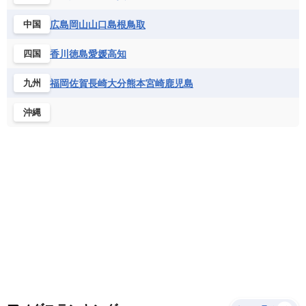
サントメ・プリンシペ民主共和国
ザンビア共和国
モナコ公国
モルドバ
モンテネグロ
ドミニカ共和国
ドミニカ国
広島
岡山
山口
島根
鳥取
中国
シエラレオネ共和国
ジブチ共和国
ラトビア
リトアニア
リヒテンシュタイン
ニカラグア共和国
ハイチ共和国
バハマ
ジンバブエ
スーダン
セネガル
ルクセンブルク
ルーマニア
ロシア
香川
徳島
愛媛
高知
四国
バルバドス
パナマ
パラグアイ
セントヘレナ諸島
セーシェル
北マケドニア
フランス領ギアナ
ブラジル
プエルトリコ
ソマリア連邦共和国
タンザニア
チャド
福岡
佐賀
長崎
大分
熊本
宮崎
鹿児島
九州
ベネズエラ
ベリーズ
ペルー
チュニジア
トーゴ
ナイジェリア連邦共和国
沖縄
ホンジュラス
ボリビア
マルティニーク
ナミビア
ニジェール
ブルキナファソ
メキシコ
ブルンジ共和国
ベナン
ボツワナ
マダガスカル
マラウイ共和国
マリ
モザンビーク
モロッコ
モーリシャス共和国
モーリタニア
リビア
リベリア共和国
ルワンダ共和国
レソト王国
中央アフリカ共和国
南アフリカ共和国
南スーダン
赤道ギニア共和国