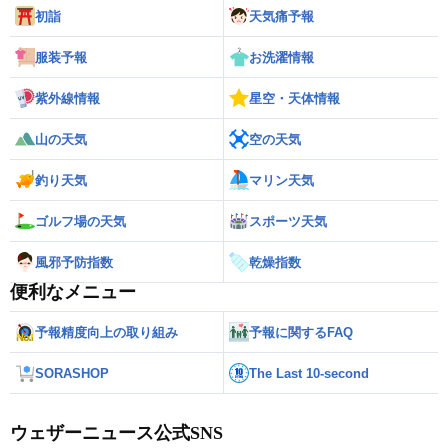
初詣
天気痛予報
服装予報
お洗濯情報
紫外線情報
星空・天体情報
山の天気
空の天気
釣り天気
マリン天気
ゴルフ場の天気
スポーツ天気
風邪予防指数
乾燥指数
便利なメニュー
予報精度向上の取り組み
予報に関するFAQ
SORASHOP
The Last 10-second
ウェザーニュース公式SNS