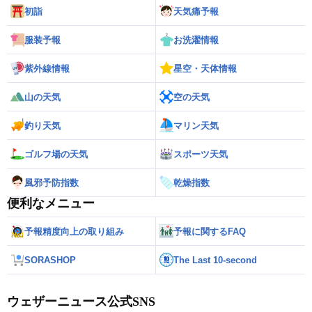
初詣
天気痛予報
服装予報
お洗濯情報
紫外線情報
星空・天体情報
山の天気
空の天気
釣り天気
マリン天気
ゴルフ場の天気
スポーツ天気
風邪予防指数
乾燥指数
便利なメニュー
予報精度向上の取り組み
予報に関するFAQ
SORASHOP
The Last 10-second
ウェザーニュース公式SNS