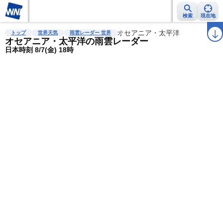
検索
現在地
雨雲レーダー
台風情報
地震情報
オセアニア・太平洋
警報・注意報
2週間天気
ラ
トップ
世界天気
雨雲レーダー 世界
オセアニア・太平洋の雨雲レーダー
日本時刻 8/7(金) 18時