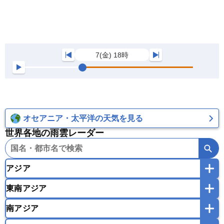
7(金) 18時
オセアニア・太平洋の天気を見る
世界各地の雨雲レーダー
アジア
東南アジア
韓国
中国
台湾
香港
マカオ
南アジア
モンゴル
北朝鮮
インドネシア
カンボジア
シンガポール