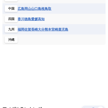
サントメ・プリンシペ民主共和国
ザンビア共和国
モナコ公国
モルドバ
モンテネグロ
ドミニカ共和国
ドミニカ国
広島
岡山
山口
島根
鳥取
中国
シエラレオネ共和国
ジブチ共和国
ラトビア
リトアニア
リヒテンシュタイン
ニカラグア共和国
ハイチ共和国
バハマ
ジンバブエ
スーダン
セネガル
ルクセンブルク
ルーマニア
ロシア
香川
徳島
愛媛
高知
四国
バルバドス
パナマ
パラグアイ
セントヘレナ諸島
セーシェル
北マケドニア
フランス領ギアナ
ブラジル
プエルトリコ
ソマリア連邦共和国
タンザニア
チャド
福岡
佐賀
長崎
大分
熊本
宮崎
鹿児島
九州
ベネズエラ
ベリーズ
ペルー
チュニジア
トーゴ
ナイジェリア連邦共和国
沖縄
ホンジュラス
ボリビア
マルティニーク
ナミビア
ニジェール
ブルキナファソ
メキシコ
ブルンジ共和国
ベナン
ボツワナ
マダガスカル
マラウイ共和国
マリ
モザンビーク
モロッコ
モーリシャス共和国
モーリタニア
リビア
リベリア共和国
ルワンダ共和国
レソト王国
中央アフリカ共和国
南アフリカ共和国
南スーダン
赤道ギニア共和国