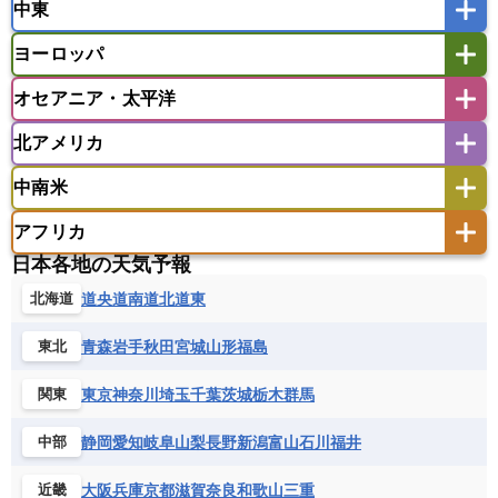
中東
タイ
フィリピン
ブルネイ
ベトナム
インド
スリランカ
ネパール
マレーシア
ミャンマー
ヨーロッパ
バングラデシュ
パキスタン
ブータン王国
アフガニスタン
アラブ首長国連邦
イエメン
ラオス人民民主共和国
東ティモール民主共和国
モルディブ
オセアニア・太平洋
イスラエル
イラク
イラン
アイスランド
アイルランド
ウズベキスタン
オマーン
カザフスタン
北アメリカ
アゼルバイジャン
アルバニア
アルメニア
アメリカ領サモア
オーストラリア
キリバス
カタール
キプロス
キルギス
イギリス
イタリア
ウクライナ
中南米
クック諸島
グアム
サイパン
クウェート
サウジアラビア
シリア
アメリカ
アラスカ
カナダ
エストニア
オランダ
オーストリア
サモア独立国
ソロモン諸島
タヒチ
タジキスタン
トルクメニスタン
トルコ
アフリカ
バーミューダ諸島
ギリシャ
クロアチア
コソボ
アメリカ領バージン諸島
アルゼンチン
ツバル
トンガ
ナウル共和国
ニウエ
バーレーン
ヨルダン
レバノン
日本各地の天気予報
サンマリノ共和国
ジブラルタル
ジョージア
アンティグア・バーブーダ
ウルグアイ
ニューカレドニア
ニュージーランド
ハワイ
アルジェリア
アンゴラ
ウガンダ
道央
道南
道北
道東
北海道
スイス
スウェーデン
スペイン
エクアドル
エルサルバドル
ガイアナ
バヌアツ
パプアニューギニア
パラオ
エジプト
エスワティニ王国
エチオピア
スロバキア
スロベニア共和国
セルビア
キューバ
グアテマラ
グアドループ
フィジー
マーシャル諸島
ミクロネシア連邦
青森
岩手
秋田
宮城
山形
福島
東北
エリトリア国
カメルーン
カーボベルデ
チェコ
デンマーク
ドイツ
ノルウェー
グレナダ
ケイマン諸島
コスタリカ
ワリス・フテュナ
ガボン
ガンビア
ガーナ共和国
ギニア
ハンガリー
バチカン市国
フィンランド
東京
神奈川
埼玉
千葉
茨城
栃木
群馬
関東
コロンビア
ジャマイカ
スリナム
ギニアビサウ共和国
ケニア
コモロ連合
フランス
ブルガリア
ベラルーシ
セントクリストファー・ネービス
静岡
愛知
岐阜
山梨
長野
新潟
富山
石川
福井
中部
コンゴ共和国
コンゴ民主共和国
ベルギー
ボスニア・ヘルツェゴビナ
セントビンセント及びグレナディーン諸島
コートジボワール
ポルトガル
ポーランド
マルタ
大阪
兵庫
京都
滋賀
奈良
和歌山
三重
近畿
セントルシア
チリ
トリニダード・トバゴ