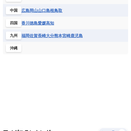
サントメ・プリンシペ民主共和国
ザンビア共和国
モナコ公国
モルドバ
モンテネグロ
ドミニカ共和国
ドミニカ国
広島
岡山
山口
島根
鳥取
中国
シエラレオネ共和国
ジブチ共和国
ラトビア
リトアニア
リヒテンシュタイン
ニカラグア共和国
ハイチ共和国
バハマ
ジンバブエ
スーダン
セネガル
ルクセンブルク
ルーマニア
ロシア
香川
徳島
愛媛
高知
四国
バルバドス
パナマ
パラグアイ
セントヘレナ諸島
セーシェル
北マケドニア
フランス領ギアナ
ブラジル
プエルトリコ
ソマリア連邦共和国
タンザニア
チャド
福岡
佐賀
長崎
大分
熊本
宮崎
鹿児島
九州
ベネズエラ
ベリーズ
ペルー
チュニジア
トーゴ
ナイジェリア連邦共和国
沖縄
ホンジュラス
ボリビア
マルティニーク
ナミビア
ニジェール
ブルキナファソ
メキシコ
ブルンジ共和国
ベナン
ボツワナ
マダガスカル
マラウイ共和国
マリ
モザンビーク
モロッコ
モーリシャス共和国
モーリタニア
リビア
リベリア共和国
ルワンダ共和国
レソト王国
中央アフリカ共和国
南アフリカ共和国
南スーダン
赤道ギニア共和国