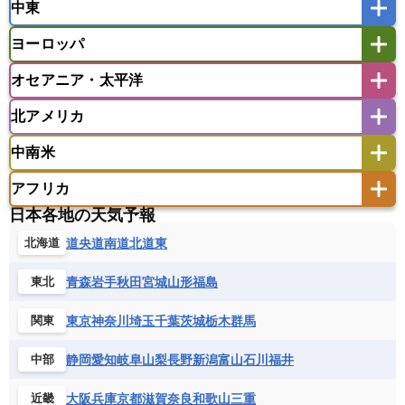
中東
タイ
フィリピン
ブルネイ
ベトナム
インド
スリランカ
ネパール
マレーシア
ミャンマー
ヨーロッパ
バングラデシュ
パキスタン
ブータン王国
アフガニスタン
アラブ首長国連邦
イエメン
ラオス人民民主共和国
東ティモール民主共和国
モルディブ
オセアニア・太平洋
イスラエル
イラク
イラン
アイスランド
アイルランド
ウズベキスタン
オマーン
カザフスタン
北アメリカ
アゼルバイジャン
アルバニア
アルメニア
アメリカ領サモア
オーストラリア
キリバス
カタール
キプロス
キルギス
イギリス
イタリア
ウクライナ
中南米
クック諸島
グアム
サイパン
クウェート
サウジアラビア
シリア
アメリカ
アラスカ
カナダ
エストニア
オランダ
オーストリア
サモア独立国
ソロモン諸島
タヒチ
タジキスタン
トルクメニスタン
トルコ
アフリカ
バーミューダ諸島
ギリシャ
クロアチア
コソボ
アメリカ領バージン諸島
アルゼンチン
ツバル
トンガ
ナウル共和国
ニウエ
バーレーン
ヨルダン
レバノン
日本各地の天気予報
サンマリノ共和国
ジブラルタル
ジョージア
アンティグア・バーブーダ
ウルグアイ
ニューカレドニア
ニュージーランド
ハワイ
アルジェリア
アンゴラ
ウガンダ
道央
道南
道北
道東
北海道
スイス
スウェーデン
スペイン
エクアドル
エルサルバドル
ガイアナ
バヌアツ
パプアニューギニア
パラオ
エジプト
エスワティニ王国
エチオピア
スロバキア
スロベニア共和国
セルビア
キューバ
グアテマラ
グアドループ
フィジー
マーシャル諸島
ミクロネシア連邦
青森
岩手
秋田
宮城
山形
福島
東北
エリトリア国
カメルーン
カーボベルデ
チェコ
デンマーク
ドイツ
ノルウェー
グレナダ
ケイマン諸島
コスタリカ
ワリス・フテュナ
ガボン
ガンビア
ガーナ共和国
ギニア
ハンガリー
バチカン市国
フィンランド
東京
神奈川
埼玉
千葉
茨城
栃木
群馬
関東
コロンビア
ジャマイカ
スリナム
ギニアビサウ共和国
ケニア
コモロ連合
フランス
ブルガリア
ベラルーシ
セントクリストファー・ネービス
静岡
愛知
岐阜
山梨
長野
新潟
富山
石川
福井
中部
コンゴ共和国
コンゴ民主共和国
ベルギー
ボスニア・ヘルツェゴビナ
セントビンセント及びグレナディーン諸島
コートジボワール
ポルトガル
ポーランド
マルタ
大阪
兵庫
京都
滋賀
奈良
和歌山
三重
近畿
セントルシア
チリ
トリニダード・トバゴ