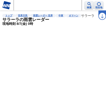
検索
現在地
雨雲レーダー
台風情報
地震情報
警報・注意報
サラーラ
2週間天気
ラ
トップ
世界天気
雨雲レーダー 世界
中東
オマーン
サラーラの雨雲レーダー
現地時刻 8/7(金) 0時