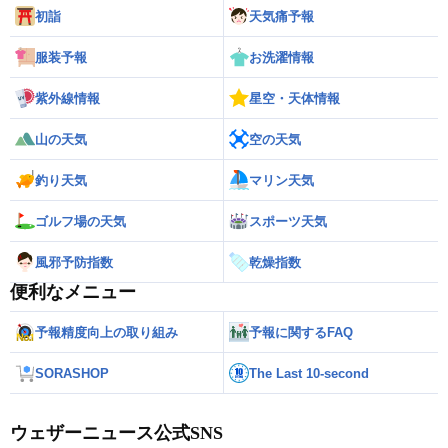
初詣
天気痛予報
服装予報
お洗濯情報
紫外線情報
星空・天体情報
山の天気
空の天気
釣り天気
マリン天気
ゴルフ場の天気
スポーツ天気
風邪予防指数
乾燥指数
便利なメニュー
予報精度向上の取り組み
予報に関するFAQ
SORASHOP
The Last 10-second
ウェザーニュース公式SNS