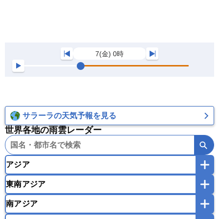
7(金) 0時
サラーラの天気予報を見る
世界各地の雨雲レーダー
アジア
東南アジア
韓国
中国
台湾
香港
マカオ
南アジア
モンゴル
北朝鮮
インドネシア
カンボジア
シンガポール