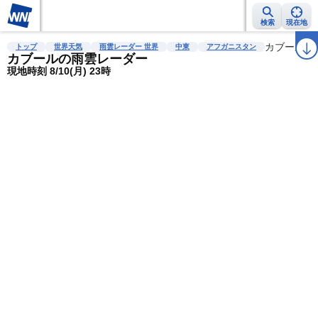
検索
現在地
雨雲レーダー
台風情報
地震情報
警報・注意報
2週間天気
カブール
ラ
トップ
世界天気
雨雲レーダー 世界
中東
アフガニスタン
カブールの雨雲レーダー
現地時刻 8/10(月) 23時