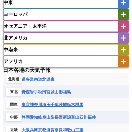
中東
タイ
フィリピン
ブルネイ
ベトナム
インド
スリランカ
ネパール
マレーシア
ミャンマー
ヨーロッパ
バングラデシュ
パキスタン
ブータン王国
アフガニスタン
アラブ首長国連邦
イエメン
ラオス人民民主共和国
東ティモール民主共和国
モルディブ
オセアニア・太平洋
イスラエル
イラク
イラン
アイスランド
アイルランド
ウズベキスタン
オマーン
カザフスタン
北アメリカ
アゼルバイジャン
アルバニア
アルメニア
アメリカ領サモア
オーストラリア
キリバス
カタール
キプロス
キルギス
イギリス
イタリア
ウクライナ
中南米
クック諸島
グアム
サイパン
クウェート
サウジアラビア
シリア
アメリカ
アラスカ
カナダ
エストニア
オランダ
オーストリア
サモア独立国
ソロモン諸島
タヒチ
タジキスタン
トルクメニスタン
トルコ
アフリカ
バーミューダ諸島
ギリシャ
クロアチア
コソボ
アメリカ領バージン諸島
アルゼンチン
ツバル
トンガ
ナウル共和国
ニウエ
バーレーン
ヨルダン
レバノン
日本各地の天気予報
サンマリノ共和国
ジブラルタル
ジョージア
アンティグア・バーブーダ
ウルグアイ
ニューカレドニア
ニュージーランド
ハワイ
アルジェリア
アンゴラ
ウガンダ
道央
道南
道北
道東
北海道
スイス
スウェーデン
スペイン
エクアドル
エルサルバドル
ガイアナ
バヌアツ
パプアニューギニア
パラオ
エジプト
エスワティニ王国
エチオピア
スロバキア
スロベニア共和国
セルビア
キューバ
グアテマラ
グアドループ
フィジー
マーシャル諸島
ミクロネシア連邦
青森
岩手
秋田
宮城
山形
福島
東北
エリトリア国
カメルーン
カーボベルデ
チェコ
デンマーク
ドイツ
ノルウェー
グレナダ
ケイマン諸島
コスタリカ
ワリス・フテュナ
ガボン
ガンビア
ガーナ共和国
ギニア
ハンガリー
バチカン市国
フィンランド
東京
神奈川
埼玉
千葉
茨城
栃木
群馬
関東
コロンビア
ジャマイカ
スリナム
ギニアビサウ共和国
ケニア
コモロ連合
フランス
ブルガリア
ベラルーシ
セントクリストファー・ネービス
静岡
愛知
岐阜
山梨
長野
新潟
富山
石川
福井
中部
コンゴ共和国
コンゴ民主共和国
ベルギー
ボスニア・ヘルツェゴビナ
セントビンセント及びグレナディーン諸島
コートジボワール
ポルトガル
ポーランド
マルタ
大阪
兵庫
京都
滋賀
奈良
和歌山
三重
近畿
セントルシア
チリ
トリニダード・トバゴ