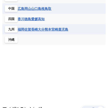
サントメ・プリンシペ民主共和国
ザンビア共和国
モナコ公国
モルドバ
モンテネグロ
ドミニカ共和国
ドミニカ国
広島
岡山
山口
島根
鳥取
中国
シエラレオネ共和国
ジブチ共和国
ラトビア
リトアニア
リヒテンシュタイン
ニカラグア共和国
ハイチ共和国
バハマ
ジンバブエ
スーダン
セネガル
ルクセンブルク
ルーマニア
ロシア
香川
徳島
愛媛
高知
四国
バルバドス
パナマ
パラグアイ
セントヘレナ諸島
セーシェル
北マケドニア
フランス領ギアナ
ブラジル
プエルトリコ
ソマリア連邦共和国
タンザニア
チャド
福岡
佐賀
長崎
大分
熊本
宮崎
鹿児島
九州
ベネズエラ
ベリーズ
ペルー
チュニジア
トーゴ
ナイジェリア連邦共和国
沖縄
ホンジュラス
ボリビア
マルティニーク
ナミビア
ニジェール
ブルキナファソ
メキシコ
ブルンジ共和国
ベナン
ボツワナ
マダガスカル
マラウイ共和国
マリ
モザンビーク
モロッコ
モーリシャス共和国
モーリタニア
リビア
リベリア共和国
ルワンダ共和国
レソト王国
中央アフリカ共和国
南アフリカ共和国
南スーダン
赤道ギニア共和国