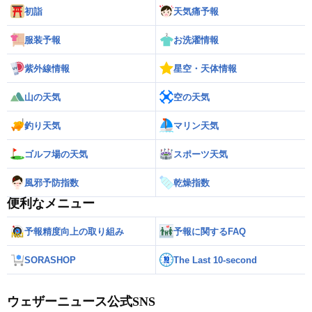
初詣
天気痛予報
服装予報
お洗濯情報
紫外線情報
星空・天体情報
山の天気
空の天気
釣り天気
マリン天気
ゴルフ場の天気
スポーツ天気
風邪予防指数
乾燥指数
便利なメニュー
予報精度向上の取り組み
予報に関するFAQ
SORASHOP
The Last 10-second
ウェザーニュース公式SNS