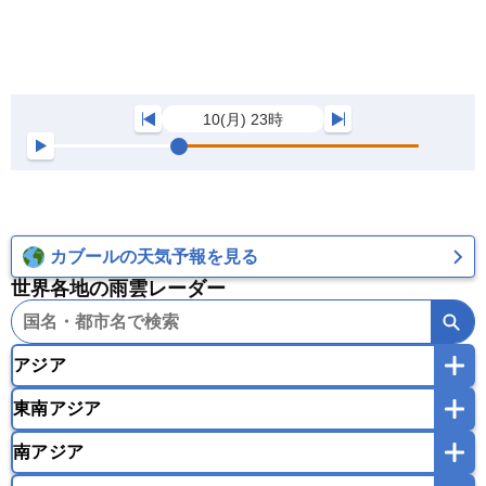
10(月) 23時
カブールの天気予報を見る
世界各地の雨雲レーダー
アジア
東南アジア
韓国
中国
台湾
香港
マカオ
南アジア
モンゴル
北朝鮮
インドネシア
カンボジア
シンガポール