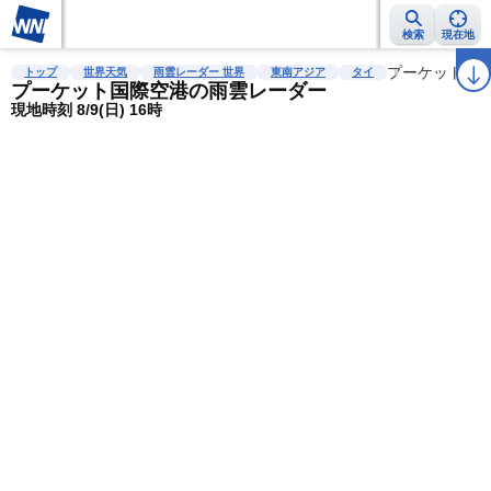
検索
現在地
雨雲レーダー
台風情報
地震情報
警報・注意報
2週間天気
プーケット国
ラ
トップ
世界天気
雨雲レーダー 世界
東南アジア
タイ
プーケット国際空港の雨雲レーダー
現地時刻 8/9(日) 16時