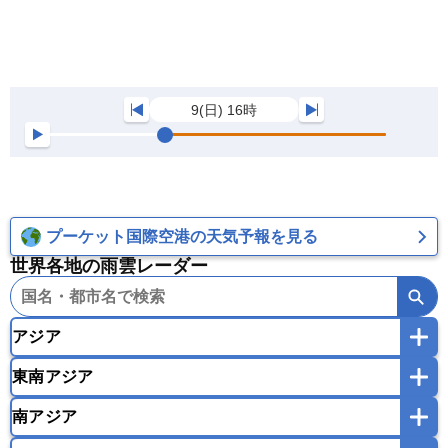
9(日) 16時
プーケット国際空港の天気予報を見る
世界各地の雨雲レーダー
アジア
東南アジア
韓国
中国
台湾
香港
マカオ
南アジア
モンゴル
北朝鮮
インドネシア
カンボジア
シンガポール