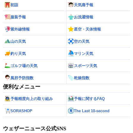
初詣
天気痛予報
服装予報
お洗濯情報
紫外線情報
星空・天体情報
山の天気
空の天気
釣り天気
マリン天気
ゴルフ場の天気
スポーツ天気
風邪予防指数
乾燥指数
便利なメニュー
予報精度向上の取り組み
予報に関するFAQ
SORASHOP
The Last 10-second
ウェザーニュース公式SNS