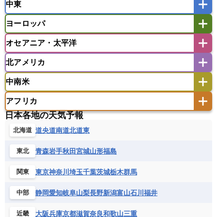
中東
タイ
フィリピン
ブルネイ
ベトナム
インド
スリランカ
ネパール
マレーシア
ミャンマー
ヨーロッパ
バングラデシュ
パキスタン
ブータン王国
アフガニスタン
アラブ首長国連邦
イエメン
ラオス人民民主共和国
東ティモール民主共和国
モルディブ
オセアニア・太平洋
イスラエル
イラク
イラン
アイスランド
アイルランド
ウズベキスタン
オマーン
カザフスタン
北アメリカ
アゼルバイジャン
アルバニア
アルメニア
アメリカ領サモア
オーストラリア
キリバス
カタール
キプロス
キルギス
イギリス
イタリア
ウクライナ
中南米
クック諸島
グアム
サイパン
クウェート
サウジアラビア
シリア
アメリカ
アラスカ
カナダ
エストニア
オランダ
オーストリア
サモア独立国
ソロモン諸島
タヒチ
タジキスタン
トルクメニスタン
トルコ
アフリカ
バーミューダ諸島
ギリシャ
クロアチア
コソボ
アメリカ領バージン諸島
アルゼンチン
ツバル
トンガ
ナウル共和国
ニウエ
バーレーン
ヨルダン
レバノン
日本各地の天気予報
サンマリノ共和国
ジブラルタル
ジョージア
アンティグア・バーブーダ
ウルグアイ
ニューカレドニア
ニュージーランド
ハワイ
アルジェリア
アンゴラ
ウガンダ
道央
道南
道北
道東
北海道
スイス
スウェーデン
スペイン
エクアドル
エルサルバドル
ガイアナ
バヌアツ
パプアニューギニア
パラオ
エジプト
エスワティニ王国
エチオピア
スロバキア
スロベニア共和国
セルビア
キューバ
グアテマラ
グアドループ
フィジー
マーシャル諸島
ミクロネシア連邦
青森
岩手
秋田
宮城
山形
福島
東北
エリトリア国
カメルーン
カーボベルデ
チェコ
デンマーク
ドイツ
ノルウェー
グレナダ
ケイマン諸島
コスタリカ
ワリス・フテュナ
ガボン
ガンビア
ガーナ共和国
ギニア
ハンガリー
バチカン市国
フィンランド
東京
神奈川
埼玉
千葉
茨城
栃木
群馬
関東
コロンビア
ジャマイカ
スリナム
ギニアビサウ共和国
ケニア
コモロ連合
フランス
ブルガリア
ベラルーシ
セントクリストファー・ネービス
静岡
愛知
岐阜
山梨
長野
新潟
富山
石川
福井
中部
コンゴ共和国
コンゴ民主共和国
ベルギー
ボスニア・ヘルツェゴビナ
セントビンセント及びグレナディーン諸島
コートジボワール
ポルトガル
ポーランド
マルタ
大阪
兵庫
京都
滋賀
奈良
和歌山
三重
近畿
セントルシア
チリ
トリニダード・トバゴ