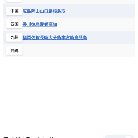
サントメ・プリンシペ民主共和国
ザンビア共和国
モナコ公国
モルドバ
モンテネグロ
ドミニカ共和国
ドミニカ国
広島
岡山
山口
島根
鳥取
中国
シエラレオネ共和国
ジブチ共和国
ラトビア
リトアニア
リヒテンシュタイン
ニカラグア共和国
ハイチ共和国
バハマ
ジンバブエ
スーダン
セネガル
ルクセンブルク
ルーマニア
ロシア
香川
徳島
愛媛
高知
四国
バルバドス
パナマ
パラグアイ
セントヘレナ諸島
セーシェル
北マケドニア
フランス領ギアナ
ブラジル
プエルトリコ
ソマリア連邦共和国
タンザニア
チャド
福岡
佐賀
長崎
大分
熊本
宮崎
鹿児島
九州
ベネズエラ
ベリーズ
ペルー
チュニジア
トーゴ
ナイジェリア連邦共和国
沖縄
ホンジュラス
ボリビア
マルティニーク
ナミビア
ニジェール
ブルキナファソ
メキシコ
ブルンジ共和国
ベナン
ボツワナ
マダガスカル
マラウイ共和国
マリ
モザンビーク
モロッコ
モーリシャス共和国
モーリタニア
リビア
リベリア共和国
ルワンダ共和国
レソト王国
中央アフリカ共和国
南アフリカ共和国
南スーダン
赤道ギニア共和国