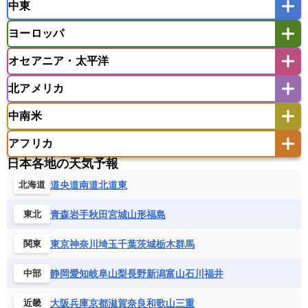
中東
タイ
フィリピン
ブルネイ
ベトナム
インド
スリランカ
ネパール
マレーシア
ミャンマー
ヨーロッパ
バングラデシュ
パキスタン
ブータン王国
アフガニスタン
アラブ首長国連邦
イエメン
ラオス人民民主共和国
東ティモール民主共和国
モルディブ
オセアニア・太平洋
イスラエル
イラク
イラン
アイスランド
アイルランド
ウズベキスタン
オマーン
カザフスタン
北アメリカ
アゼルバイジャン
アルバニア
アルメニア
アメリカ領サモア
オーストラリア
キリバス
カタール
キプロス
キルギス
イギリス
イタリア
ウクライナ
中南米
クック諸島
グアム
サイパン
クウェート
サウジアラビア
シリア
アメリカ
アラスカ
カナダ
エストニア
オランダ
オーストリア
サモア独立国
ソロモン諸島
タヒチ
タジキスタン
トルクメニスタン
トルコ
アフリカ
バーミューダ諸島
ギリシャ
クロアチア
コソボ
アメリカ領バージン諸島
アルゼンチン
ツバル
トンガ
ナウル共和国
ニウエ
バーレーン
ヨルダン
レバノン
日本各地の天気予報
サンマリノ共和国
ジブラルタル
ジョージア
アンティグア・バーブーダ
ウルグアイ
ニューカレドニア
ニュージーランド
ハワイ
アルジェリア
アンゴラ
ウガンダ
道央
道南
道北
道東
北海道
スイス
スウェーデン
スペイン
エクアドル
エルサルバドル
ガイアナ
バヌアツ
パプアニューギニア
パラオ
エジプト
エスワティニ王国
エチオピア
スロバキア
スロベニア共和国
セルビア
キューバ
グアテマラ
グアドループ
フィジー
マーシャル諸島
ミクロネシア連邦
青森
岩手
秋田
宮城
山形
福島
東北
エリトリア国
カメルーン
カーボベルデ
チェコ
デンマーク
ドイツ
ノルウェー
グレナダ
ケイマン諸島
コスタリカ
ワリス・フテュナ
ガボン
ガンビア
ガーナ共和国
ギニア
ハンガリー
バチカン市国
フィンランド
東京
神奈川
埼玉
千葉
茨城
栃木
群馬
関東
コロンビア
ジャマイカ
スリナム
ギニアビサウ共和国
ケニア
コモロ連合
フランス
ブルガリア
ベラルーシ
セントクリストファー・ネービス
静岡
愛知
岐阜
山梨
長野
新潟
富山
石川
福井
中部
コンゴ共和国
コンゴ民主共和国
ベルギー
ボスニア・ヘルツェゴビナ
セントビンセント及びグレナディーン諸島
コートジボワール
ポルトガル
ポーランド
マルタ
大阪
兵庫
京都
滋賀
奈良
和歌山
三重
近畿
セントルシア
チリ
トリニダード・トバゴ