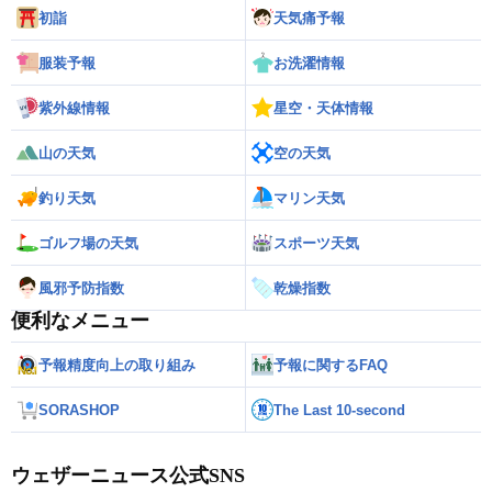
初詣
天気痛予報
服装予報
お洗濯情報
紫外線情報
星空・天体情報
山の天気
空の天気
釣り天気
マリン天気
ゴルフ場の天気
スポーツ天気
風邪予防指数
乾燥指数
便利なメニュー
予報精度向上の取り組み
予報に関するFAQ
SORASHOP
The Last 10-second
ウェザーニュース公式SNS