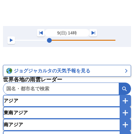
9(日) 14時
ジョグジャカルタの天気予報を見る
世界各地の雨雲レーダー
アジア
東南アジア
韓国
中国
台湾
香港
マカオ
南アジア
モンゴル
北朝鮮
インドネシア
カンボジア
シンガポール