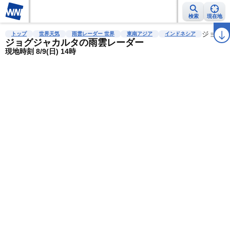
検索
現在地
雨雲レーダー
台風情報
地震情報
警報・注意報
2週間天気
ジョグ
ラ
トップ
世界天気
雨雲レーダー 世界
東南アジア
インドネシア
ジョグジャカルタの雨雲レーダー
現地時刻 8/9(日) 14時