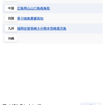
サントメ・プリンシペ民主共和国
ザンビア共和国
モナコ公国
モルドバ
モンテネグロ
ドミニカ共和国
ドミニカ国
広島
岡山
山口
島根
鳥取
中国
シエラレオネ共和国
ジブチ共和国
ラトビア
リトアニア
リヒテンシュタイン
ニカラグア共和国
ハイチ共和国
バハマ
ジンバブエ
スーダン
セネガル
ルクセンブルク
ルーマニア
ロシア
香川
徳島
愛媛
高知
四国
バルバドス
パナマ
パラグアイ
セントヘレナ諸島
セーシェル
北マケドニア
フランス領ギアナ
ブラジル
プエルトリコ
ソマリア連邦共和国
タンザニア
チャド
福岡
佐賀
長崎
大分
熊本
宮崎
鹿児島
九州
ベネズエラ
ベリーズ
ペルー
チュニジア
トーゴ
ナイジェリア連邦共和国
沖縄
ホンジュラス
ボリビア
マルティニーク
ナミビア
ニジェール
ブルキナファソ
メキシコ
ブルンジ共和国
ベナン
ボツワナ
マダガスカル
マラウイ共和国
マリ
モザンビーク
モロッコ
モーリシャス共和国
モーリタニア
リビア
リベリア共和国
ルワンダ共和国
レソト王国
中央アフリカ共和国
南アフリカ共和国
南スーダン
赤道ギニア共和国