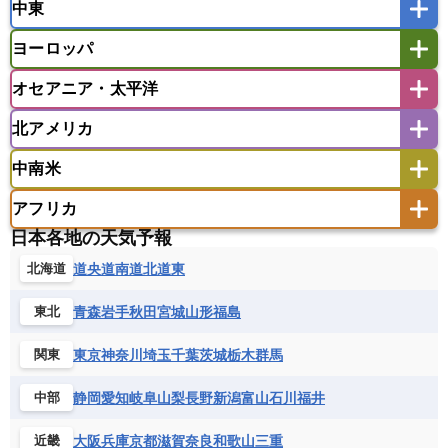
中東
タイ
フィリピン
ブルネイ
ベトナム
インド
スリランカ
ネパール
マレーシア
ミャンマー
ヨーロッパ
バングラデシュ
パキスタン
ブータン王国
アフガニスタン
アラブ首長国連邦
イエメン
ラオス人民民主共和国
東ティモール民主共和国
モルディブ
オセアニア・太平洋
イスラエル
イラク
イラン
アイスランド
アイルランド
ウズベキスタン
オマーン
カザフスタン
北アメリカ
アゼルバイジャン
アルバニア
アルメニア
アメリカ領サモア
オーストラリア
キリバス
カタール
キプロス
キルギス
イギリス
イタリア
ウクライナ
中南米
クック諸島
グアム
サイパン
クウェート
サウジアラビア
シリア
アメリカ
アラスカ
カナダ
エストニア
オランダ
オーストリア
サモア独立国
ソロモン諸島
タヒチ
タジキスタン
トルクメニスタン
トルコ
アフリカ
バーミューダ諸島
ギリシャ
クロアチア
コソボ
アメリカ領バージン諸島
アルゼンチン
ツバル
トンガ
ナウル共和国
ニウエ
バーレーン
ヨルダン
レバノン
日本各地の天気予報
サンマリノ共和国
ジブラルタル
ジョージア
アンティグア・バーブーダ
ウルグアイ
ニューカレドニア
ニュージーランド
ハワイ
アルジェリア
アンゴラ
ウガンダ
道央
道南
道北
道東
北海道
スイス
スウェーデン
スペイン
エクアドル
エルサルバドル
ガイアナ
バヌアツ
パプアニューギニア
パラオ
エジプト
エスワティニ王国
エチオピア
スロバキア
スロベニア共和国
セルビア
キューバ
グアテマラ
グアドループ
フィジー
マーシャル諸島
ミクロネシア連邦
青森
岩手
秋田
宮城
山形
福島
東北
エリトリア国
カメルーン
カーボベルデ
チェコ
デンマーク
ドイツ
ノルウェー
グレナダ
ケイマン諸島
コスタリカ
ワリス・フテュナ
ガボン
ガンビア
ガーナ共和国
ギニア
ハンガリー
バチカン市国
フィンランド
東京
神奈川
埼玉
千葉
茨城
栃木
群馬
関東
コロンビア
ジャマイカ
スリナム
ギニアビサウ共和国
ケニア
コモロ連合
フランス
ブルガリア
ベラルーシ
セントクリストファー・ネービス
静岡
愛知
岐阜
山梨
長野
新潟
富山
石川
福井
中部
コンゴ共和国
コンゴ民主共和国
ベルギー
ボスニア・ヘルツェゴビナ
セントビンセント及びグレナディーン諸島
コートジボワール
ポルトガル
ポーランド
マルタ
大阪
兵庫
京都
滋賀
奈良
和歌山
三重
近畿
セントルシア
チリ
トリニダード・トバゴ