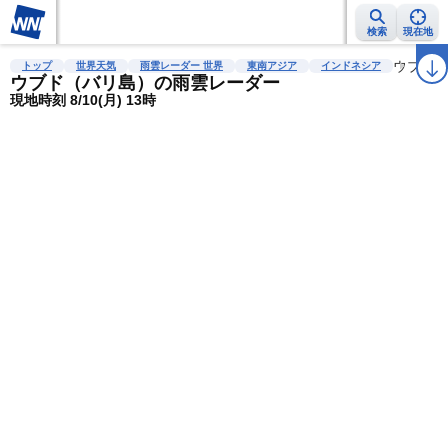
検索
現在地
雨雲レーダー
台風情報
地震情報
警報・注意報
2週間天気
ウブド
ラ
トップ
世界天気
雨雲レーダー 世界
東南アジア
インドネシア
ウブド（バリ島）の雨雲レーダー
現地時刻 8/10(月) 13時