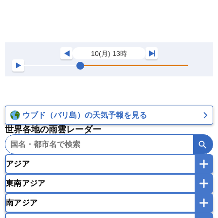
10(月) 13時
ウブド（バリ島）の天気予報を見る
世界各地の雨雲レーダー
アジア
東南アジア
韓国
中国
台湾
香港
マカオ
南アジア
モンゴル
北朝鮮
インドネシア
カンボジア
シンガポール