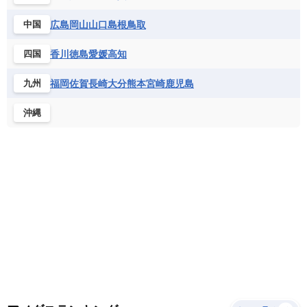
サントメ・プリンシペ民主共和国
ザンビア共和国
モナコ公国
モルドバ
モンテネグロ
ドミニカ共和国
ドミニカ国
広島
岡山
山口
島根
鳥取
中国
シエラレオネ共和国
ジブチ共和国
ラトビア
リトアニア
リヒテンシュタイン
ニカラグア共和国
ハイチ共和国
バハマ
ジンバブエ
スーダン
セネガル
ルクセンブルク
ルーマニア
ロシア
香川
徳島
愛媛
高知
四国
バルバドス
パナマ
パラグアイ
セントヘレナ諸島
セーシェル
北マケドニア
フランス領ギアナ
ブラジル
プエルトリコ
ソマリア連邦共和国
タンザニア
チャド
福岡
佐賀
長崎
大分
熊本
宮崎
鹿児島
九州
ベネズエラ
ベリーズ
ペルー
チュニジア
トーゴ
ナイジェリア連邦共和国
沖縄
ホンジュラス
ボリビア
マルティニーク
ナミビア
ニジェール
ブルキナファソ
メキシコ
ブルンジ共和国
ベナン
ボツワナ
マダガスカル
マラウイ共和国
マリ
モザンビーク
モロッコ
モーリシャス共和国
モーリタニア
リビア
リベリア共和国
ルワンダ共和国
レソト王国
中央アフリカ共和国
南アフリカ共和国
南スーダン
赤道ギニア共和国