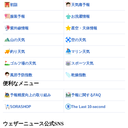
初詣
天気痛予報
服装予報
お洗濯情報
紫外線情報
星空・天体情報
山の天気
空の天気
釣り天気
マリン天気
ゴルフ場の天気
スポーツ天気
風邪予防指数
乾燥指数
便利なメニュー
予報精度向上の取り組み
予報に関するFAQ
SORASHOP
The Last 10-second
ウェザーニュース公式SNS