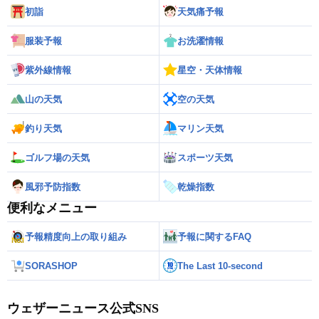
初詣
天気痛予報
服装予報
お洗濯情報
紫外線情報
星空・天体情報
山の天気
空の天気
釣り天気
マリン天気
ゴルフ場の天気
スポーツ天気
風邪予防指数
乾燥指数
便利なメニュー
予報精度向上の取り組み
予報に関するFAQ
SORASHOP
The Last 10-second
ウェザーニュース公式SNS