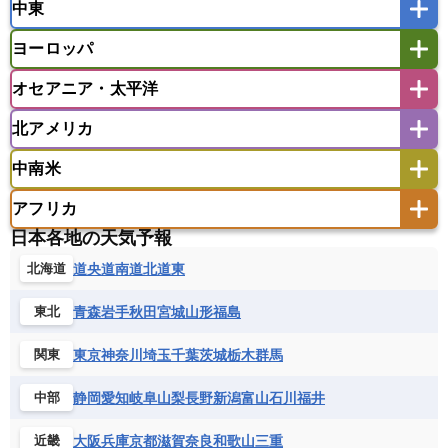
中東
タイ
フィリピン
ブルネイ
ベトナム
インド
スリランカ
ネパール
マレーシア
ミャンマー
ヨーロッパ
バングラデシュ
パキスタン
ブータン王国
アフガニスタン
アラブ首長国連邦
イエメン
ラオス人民民主共和国
東ティモール民主共和国
モルディブ
オセアニア・太平洋
イスラエル
イラク
イラン
アイスランド
アイルランド
ウズベキスタン
オマーン
カザフスタン
北アメリカ
アゼルバイジャン
アルバニア
アルメニア
アメリカ領サモア
オーストラリア
キリバス
カタール
キプロス
キルギス
イギリス
イタリア
ウクライナ
中南米
クック諸島
グアム
サイパン
クウェート
サウジアラビア
シリア
アメリカ
アラスカ
カナダ
エストニア
オランダ
オーストリア
サモア独立国
ソロモン諸島
タヒチ
タジキスタン
トルクメニスタン
トルコ
アフリカ
バーミューダ諸島
ギリシャ
クロアチア
コソボ
アメリカ領バージン諸島
アルゼンチン
ツバル
トンガ
ナウル共和国
ニウエ
バーレーン
ヨルダン
レバノン
日本各地の天気予報
サンマリノ共和国
ジブラルタル
ジョージア
アンティグア・バーブーダ
ウルグアイ
ニューカレドニア
ニュージーランド
ハワイ
アルジェリア
アンゴラ
ウガンダ
道央
道南
道北
道東
北海道
スイス
スウェーデン
スペイン
エクアドル
エルサルバドル
ガイアナ
バヌアツ
パプアニューギニア
パラオ
エジプト
エスワティニ王国
エチオピア
スロバキア
スロベニア共和国
セルビア
キューバ
グアテマラ
グアドループ
フィジー
マーシャル諸島
ミクロネシア連邦
青森
岩手
秋田
宮城
山形
福島
東北
エリトリア国
カメルーン
カーボベルデ
チェコ
デンマーク
ドイツ
ノルウェー
グレナダ
ケイマン諸島
コスタリカ
ワリス・フテュナ
ガボン
ガンビア
ガーナ共和国
ギニア
ハンガリー
バチカン市国
フィンランド
東京
神奈川
埼玉
千葉
茨城
栃木
群馬
関東
コロンビア
ジャマイカ
スリナム
ギニアビサウ共和国
ケニア
コモロ連合
フランス
ブルガリア
ベラルーシ
セントクリストファー・ネービス
静岡
愛知
岐阜
山梨
長野
新潟
富山
石川
福井
中部
コンゴ共和国
コンゴ民主共和国
ベルギー
ボスニア・ヘルツェゴビナ
セントビンセント及びグレナディーン諸島
コートジボワール
ポルトガル
ポーランド
マルタ
大阪
兵庫
京都
滋賀
奈良
和歌山
三重
近畿
セントルシア
チリ
トリニダード・トバゴ