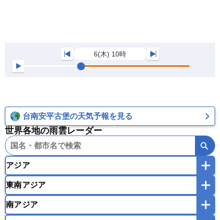
6(木) 10時
台南安平古堡の天気予報を見る
世界各地の雨雲レーダー
アジア
東南アジア
韓国
中国
台湾
香港
マカオ
南アジア
モンゴル
北朝鮮
インドネシア
カンボジア
シンガポール