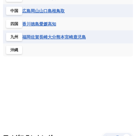
サントメ・プリンシペ民主共和国
ザンビア共和国
モナコ公国
モルドバ
モンテネグロ
ドミニカ共和国
ドミニカ国
広島
岡山
山口
島根
鳥取
中国
シエラレオネ共和国
ジブチ共和国
ラトビア
リトアニア
リヒテンシュタイン
ニカラグア共和国
ハイチ共和国
バハマ
ジンバブエ
スーダン
セネガル
ルクセンブルク
ルーマニア
ロシア
香川
徳島
愛媛
高知
四国
バルバドス
パナマ
パラグアイ
セントヘレナ諸島
セーシェル
北マケドニア
フランス領ギアナ
ブラジル
プエルトリコ
ソマリア連邦共和国
タンザニア
チャド
福岡
佐賀
長崎
大分
熊本
宮崎
鹿児島
九州
ベネズエラ
ベリーズ
ペルー
チュニジア
トーゴ
ナイジェリア連邦共和国
沖縄
ホンジュラス
ボリビア
マルティニーク
ナミビア
ニジェール
ブルキナファソ
メキシコ
ブルンジ共和国
ベナン
ボツワナ
マダガスカル
マラウイ共和国
マリ
モザンビーク
モロッコ
モーリシャス共和国
モーリタニア
リビア
リベリア共和国
ルワンダ共和国
レソト王国
中央アフリカ共和国
南アフリカ共和国
南スーダン
赤道ギニア共和国