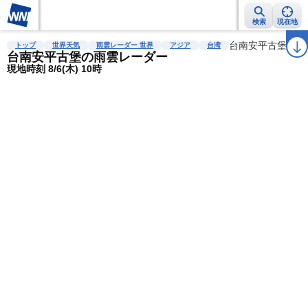
検索
現在地
雨雲レーダー
台風情報
地震情報
警報・注意報
台南安平古堡
2週間天気
ラ
トップ
世界天気
雨雲レーダー 世界
アジア
台湾
台南安平古堡の雨雲レーダー
現地時刻 8/6(木) 10時