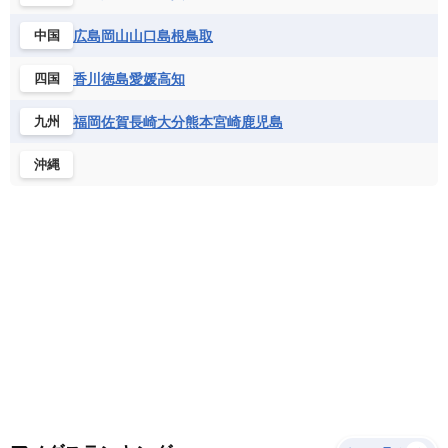
サントメ・プリンシペ民主共和国
ザンビア共和国
モナコ公国
モルドバ
モンテネグロ
ドミニカ共和国
ドミニカ国
広島
岡山
山口
島根
鳥取
中国
シエラレオネ共和国
ジブチ共和国
ラトビア
リトアニア
リヒテンシュタイン
ニカラグア共和国
ハイチ共和国
バハマ
ジンバブエ
スーダン
セネガル
ルクセンブルク
ルーマニア
ロシア
香川
徳島
愛媛
高知
四国
バルバドス
パナマ
パラグアイ
セントヘレナ諸島
セーシェル
北マケドニア
フランス領ギアナ
ブラジル
プエルトリコ
ソマリア連邦共和国
タンザニア
チャド
福岡
佐賀
長崎
大分
熊本
宮崎
鹿児島
九州
ベネズエラ
ベリーズ
ペルー
チュニジア
トーゴ
ナイジェリア連邦共和国
沖縄
ホンジュラス
ボリビア
マルティニーク
ナミビア
ニジェール
ブルキナファソ
メキシコ
ブルンジ共和国
ベナン
ボツワナ
マダガスカル
マラウイ共和国
マリ
モザンビーク
モロッコ
モーリシャス共和国
モーリタニア
リビア
リベリア共和国
ルワンダ共和国
レソト王国
中央アフリカ共和国
南アフリカ共和国
南スーダン
赤道ギニア共和国