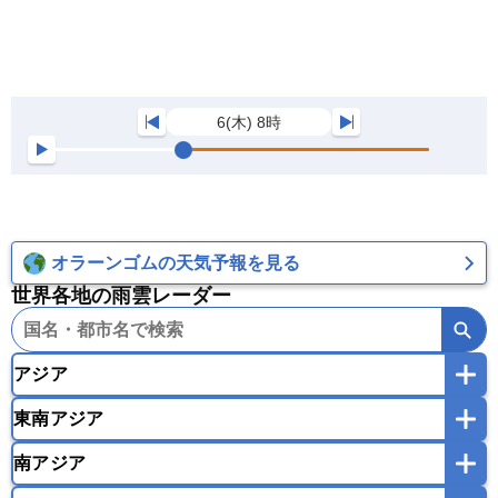
6(木) 8時
オラーンゴムの天気予報を見る
世界各地の雨雲レーダー
アジア
東南アジア
韓国
中国
台湾
香港
マカオ
南アジア
モンゴル
北朝鮮
インドネシア
カンボジア
シンガポール