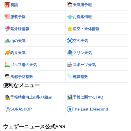
初詣
天気痛予報
服装予報
お洗濯情報
紫外線情報
星空・天体情報
山の天気
空の天気
釣り天気
マリン天気
ゴルフ場の天気
スポーツ天気
風邪予防指数
乾燥指数
便利なメニュー
予報精度向上の取り組み
予報に関するFAQ
SORASHOP
The Last 10-second
ウェザーニュース公式SNS