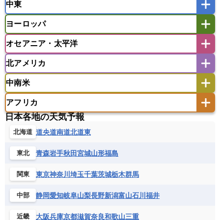
中東
タイ
フィリピン
ブルネイ
ベトナム
インド
スリランカ
ネパール
マレーシア
ミャンマー
ヨーロッパ
バングラデシュ
パキスタン
ブータン王国
アフガニスタン
アラブ首長国連邦
イエメン
ラオス人民民主共和国
東ティモール民主共和国
モルディブ
オセアニア・太平洋
イスラエル
イラク
イラン
アイスランド
アイルランド
ウズベキスタン
オマーン
カザフスタン
北アメリカ
アゼルバイジャン
アルバニア
アルメニア
アメリカ領サモア
オーストラリア
キリバス
カタール
キプロス
キルギス
イギリス
イタリア
ウクライナ
中南米
クック諸島
グアム
サイパン
クウェート
サウジアラビア
シリア
アメリカ
アラスカ
カナダ
エストニア
オランダ
オーストリア
サモア独立国
ソロモン諸島
タヒチ
タジキスタン
トルクメニスタン
トルコ
アフリカ
バーミューダ諸島
ギリシャ
クロアチア
コソボ
アメリカ領バージン諸島
アルゼンチン
ツバル
トンガ
ナウル共和国
ニウエ
バーレーン
ヨルダン
レバノン
日本各地の天気予報
サンマリノ共和国
ジブラルタル
ジョージア
アンティグア・バーブーダ
ウルグアイ
ニューカレドニア
ニュージーランド
ハワイ
アルジェリア
アンゴラ
ウガンダ
道央
道南
道北
道東
北海道
スイス
スウェーデン
スペイン
エクアドル
エルサルバドル
ガイアナ
バヌアツ
パプアニューギニア
パラオ
エジプト
エスワティニ王国
エチオピア
スロバキア
スロベニア共和国
セルビア
キューバ
グアテマラ
グアドループ
フィジー
マーシャル諸島
ミクロネシア連邦
青森
岩手
秋田
宮城
山形
福島
東北
エリトリア国
カメルーン
カーボベルデ
チェコ
デンマーク
ドイツ
ノルウェー
グレナダ
ケイマン諸島
コスタリカ
ワリス・フテュナ
ガボン
ガンビア
ガーナ共和国
ギニア
ハンガリー
バチカン市国
フィンランド
東京
神奈川
埼玉
千葉
茨城
栃木
群馬
関東
コロンビア
ジャマイカ
スリナム
ギニアビサウ共和国
ケニア
コモロ連合
フランス
ブルガリア
ベラルーシ
セントクリストファー・ネービス
静岡
愛知
岐阜
山梨
長野
新潟
富山
石川
福井
中部
コンゴ共和国
コンゴ民主共和国
ベルギー
ボスニア・ヘルツェゴビナ
セントビンセント及びグレナディーン諸島
コートジボワール
ポルトガル
ポーランド
マルタ
大阪
兵庫
京都
滋賀
奈良
和歌山
三重
近畿
セントルシア
チリ
トリニダード・トバゴ