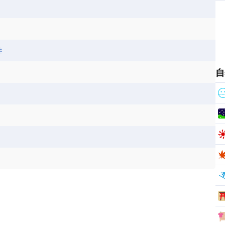
ス
パナマ
パラグアイ
フランス領ギアナ
ジンバブエ
スーダン
セネガル
エラ
ベリーズ
ペルー
ホンジュラス
ソマリア連邦共和国
タンザニア
チャド
シコ
ア連邦共和国
ナミビア
ニジェール
井
ベナン
ボツワナ
マダガスカル
ーク
モロッコ
モーリシャス共和国
自
共和国
ルワンダ共和国
レソト王国
和国
南スーダン
赤道ギニア共和国