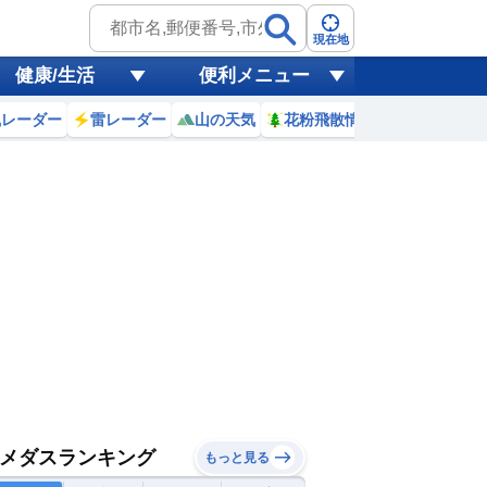
現在地
健康/生活
便利メニュー
風レーダー
雷レーダー
山の天気
花粉飛散情報
世界天気
メダスランキング
もっと見る