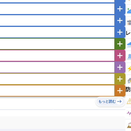
マカオ
モンゴル
北朝鮮
ガポール
タイ
フィリピン
ブルネイ
ー
ラオス人民民主共和国
東ティモール民主共和国
レ
バングラデシュ
パキスタン
ブータン王国
イエメン
イスラエル
イラク
イラン
フスタン
カタール
キプロス
キルギス
ゼルバイジャン
アルバニア
アルメニア
リア
タジキスタン
トルクメニスタン
トルコ
エストニア
オランダ
オーストリア
キリバス
クック諸島
グアム
サイパン
サンマリノ共和国
ジブラルタル
ジョージア
ヒチ
ツバル
トンガ
ナウル共和国
ニウエ
バーミューダ諸島
スロバキア
スロベニア共和国
セルビア
ド
ハワイ
バヌアツ
パプアニューギニア
防
ノルウェー
ハンガリー
バチカン市国
チン
アンティグア・バーブーダ
ウルグアイ
島
ミクロネシア連邦
ワリス・フテュナ
リア
ベラルーシ
ベルギー
もっと読む
イアナ
キューバ
グアテマラ
グアドループ
ダ
エジプト
エスワティニ王国
エチオピア
ガル
ポーランド
マルタ
モナコ公国
リカ
コロンビア
ジャマイカ
スリナム
ボベルデ
ガボン
ガンビア
ガーナ共和国
ア
リトアニア
リヒテンシュタイン
セントビンセント及びグレナディーン諸島
セントルシア
ニア
コモロ連合
コンゴ共和国
シア
北マケドニア
ミニカ共和国
ドミニカ国
ニカラグア共和国
ル
サントメ・プリンシペ民主共和国
ザンビア共和国