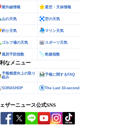
紫外線情報
星空・天体情報
山の天気
空の天気
釣り天気
マリン天気
ゴルフ場の天気
スポーツ天気
風邪予防指数
乾燥指数
利なメニュー
予報精度向上の取り
予報に関するFAQ
組み
SORASHOP
The Last 10-second
ェザーニュース公式SNS