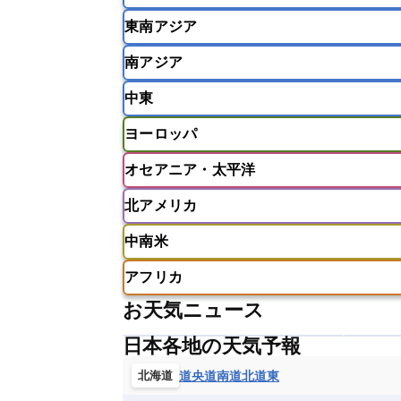
東南アジア
韓国
中国
台湾
香港
南アジア
インドネシア
カンボジア
シン
中東
ベトナム
マレーシア
ミャンマ
インド
スリランカ
ネパール
ヨーロッパ
モルディブ
アフガニスタン
アラブ首長国連邦
オセアニア・太平洋
ウズベキスタン
オマーン
カザ
アイスランド
アイルランド
ア
クウェート
サウジアラビア
シ
北アメリカ
イギリス
イタリア
ウクライナ
アメリカ領サモア
オーストラリア
バーレーン
ヨルダン
レバノン
ギリシャ
クロアチア
コソボ
中南米
サモア独立国
ソロモン諸島
タ
アメリカ
アラスカ
カナダ
スイス
スウェーデン
スペイン
ニューカレドニア
ニュージーラン
アフリカ
チェコ
デンマーク
ドイツ
アメリカ領バージン諸島
アルゼン
パラオ
フィジー
マーシャル諸
お天気ニュース
フィンランド
フランス
ブルガ
エクアドル
エルサルバドル
ガ
アルジェリア
アンゴラ
ウガン
ボスニア・ヘルツェゴビナ
ポルト
グレナダ
ケイマン諸島
コスタ
日本各地の天気予報
エリトリア国
カメルーン
カー
モルドバ
モンテネグロ
ラトビ
セントクリストファー・ネービス
ギニア
ギニアビサウ共和国
ケ
道央
道南
道北
道東
北海道
ルクセンブルク
ルーマニア
ロ
チリ
トリニダード・トバゴ
ド
コンゴ民主共和国
コートジボワー