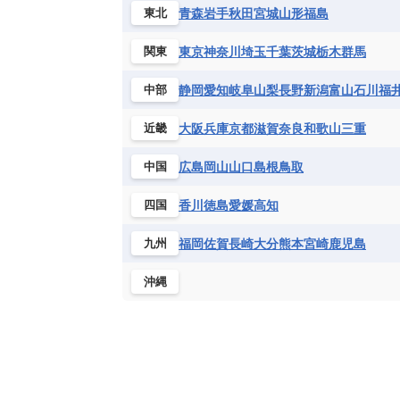
ハイチ共和国
バハマ
バルバド
青森
岩手
秋田
宮城
山形
福島
東北
シエラレオネ共和国
ジブチ共和国
ブラジル
プエルトリコ
ベネズ
セントヘレナ諸島
セーシェル
東京
神奈川
埼玉
千葉
茨城
栃木
群馬
関東
ボリビア
マルティニーク
メキ
チュニジア
トーゴ
ナイジェリ
静岡
愛知
岐阜
山梨
長野
新潟
富山
石川
福
中部
ブルキナファソ
ブルンジ共和国
マラウイ共和国
マリ
モザンビ
大阪
兵庫
京都
滋賀
奈良
和歌山
三重
近畿
モーリタニア
リビア
リベリア
広島
岡山
山口
島根
鳥取
中国
中央アフリカ共和国
南アフリカ共
香川
徳島
愛媛
高知
四国
福岡
佐賀
長崎
大分
熊本
宮崎
鹿児島
九州
沖縄