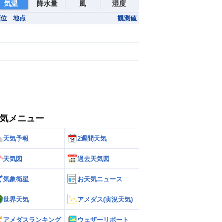
気温
降水量
風
湿度
順位
地点
観測値
気メニュー
天気予報
2週間天気
天気図
過去天気図
気象衛星
お天気ニュース
世界天気
アメダス(実況天気)
アメダスランキング
ウェザーリポート