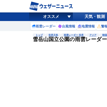
オススメ
天気・観測
雨雲レーダー
台風情報
地震情報
警
トップ
世界天気
雨雲レーダー 世界
アジア
韓国
雪岳山国立公園の雨雲レーダー