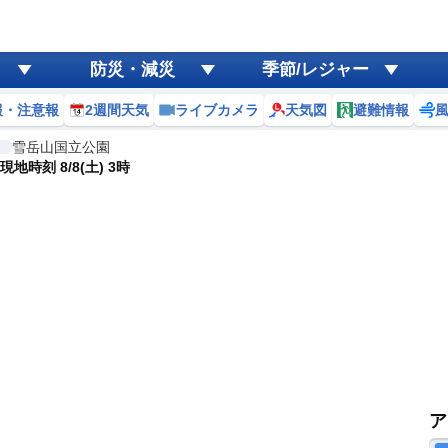
防災・減災
季節/レジャー
報・注意報
2週間天気
ライブカメラ
天気図
避難情報
雪岳山国立公園
現地時刻 8/8(土) 3時
ア