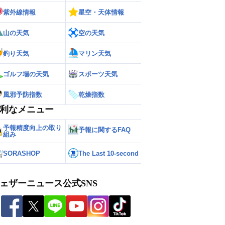
紫外線情報
星空・天体情報
山の天気
空の天気
釣り天気
マリン天気
ゴルフ場の天気
スポーツ天気
風邪予防指数
乾燥指数
利なメニュー
予報精度向上の取り
予報に関するFAQ
組み
SORASHOP
The Last 10-second
ェザーニュース公式SNS