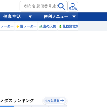
現在地
健康/生活
便利メニュー
風レーダー
雷レーダー
山の天気
花粉飛散情報
世界天気
メダスランキング
もっと見る