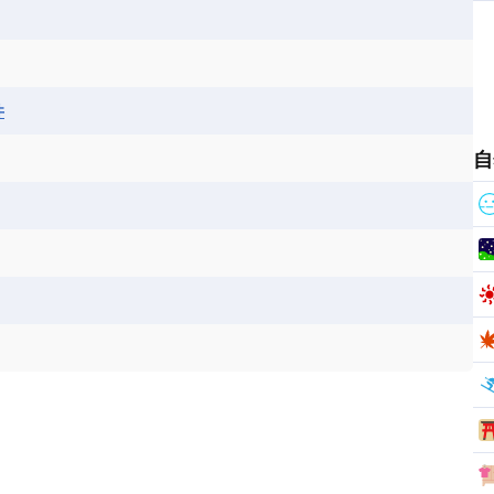
ス
パナマ
パラグアイ
フランス領ギアナ
ジンバブエ
スーダン
セネガル
エラ
ベリーズ
ペルー
ホンジュラス
ソマリア連邦共和国
タンザニア
チャド
シコ
ア連邦共和国
ナミビア
ニジェール
井
ベナン
ボツワナ
マダガスカル
ーク
モロッコ
モーリシャス共和国
自
共和国
ルワンダ共和国
レソト王国
和国
南スーダン
赤道ギニア共和国