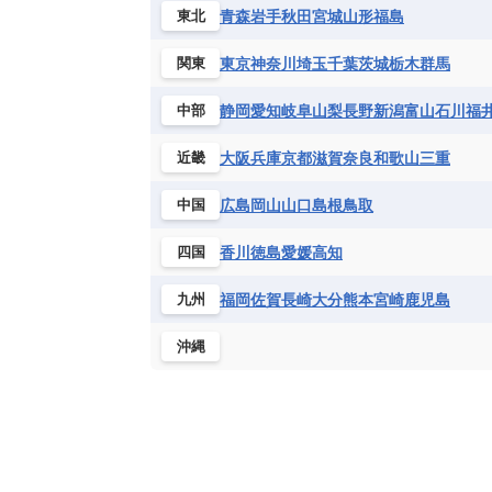
ハイチ共和国
バハマ
バルバド
青森
岩手
秋田
宮城
山形
福島
東北
シエラレオネ共和国
ジブチ共和国
ブラジル
プエルトリコ
ベネズ
セントヘレナ諸島
セーシェル
東京
神奈川
埼玉
千葉
茨城
栃木
群馬
関東
ボリビア
マルティニーク
メキ
チュニジア
トーゴ
ナイジェリ
静岡
愛知
岐阜
山梨
長野
新潟
富山
石川
福
中部
ブルキナファソ
ブルンジ共和国
マラウイ共和国
マリ
モザンビ
大阪
兵庫
京都
滋賀
奈良
和歌山
三重
近畿
モーリタニア
リビア
リベリア
広島
岡山
山口
島根
鳥取
中国
中央アフリカ共和国
南アフリカ共
香川
徳島
愛媛
高知
四国
福岡
佐賀
長崎
大分
熊本
宮崎
鹿児島
九州
沖縄