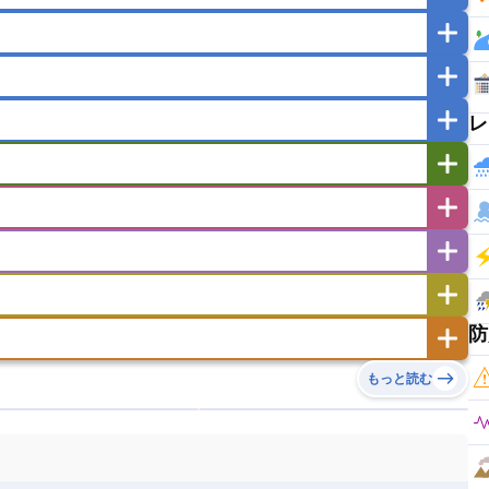
マカオ
モンゴル
北朝鮮
ガポール
タイ
フィリピン
ブルネイ
ー
ラオス人民民主共和国
東ティモール民主共和国
レ
バングラデシュ
パキスタン
ブータン王国
イエメン
イスラエル
イラク
イラン
フスタン
カタール
キプロス
キルギス
ゼルバイジャン
アルバニア
アルメニア
リア
タジキスタン
トルクメニスタン
トルコ
エストニア
オランダ
オーストリア
キリバス
クック諸島
グアム
サイパン
サンマリノ共和国
ジブラルタル
ジョージア
ヒチ
ツバル
トンガ
ナウル共和国
ニウエ
バーミューダ諸島
スロバキア
スロベニア共和国
セルビア
ド
ハワイ
バヌアツ
パプアニューギニア
防
ノルウェー
ハンガリー
バチカン市国
チン
アンティグア・バーブーダ
ウルグアイ
島
ミクロネシア連邦
ワリス・フテュナ
リア
ベラルーシ
ベルギー
もっと読む
イアナ
キューバ
グアテマラ
グアドループ
ダ
エジプト
エスワティニ王国
エチオピア
ガル
ポーランド
マルタ
モナコ公国
リカ
コロンビア
ジャマイカ
スリナム
ボベルデ
ガボン
ガンビア
ガーナ共和国
ア
リトアニア
リヒテンシュタイン
セントビンセント及びグレナディーン諸島
セントルシア
ニア
コモロ連合
コンゴ共和国
シア
北マケドニア
ミニカ共和国
ドミニカ国
ニカラグア共和国
ル
サントメ・プリンシペ民主共和国
ザンビア共和国