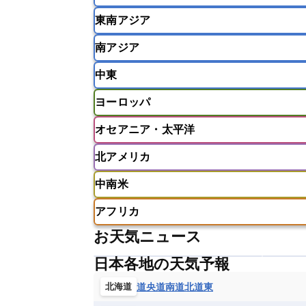
東南アジア
韓国
中国
台湾
香港
南アジア
インドネシア
カンボジア
シン
中東
ベトナム
マレーシア
ミャンマ
インド
スリランカ
ネパール
ヨーロッパ
モルディブ
アフガニスタン
アラブ首長国連邦
オセアニア・太平洋
ウズベキスタン
オマーン
カザ
アイスランド
アイルランド
ア
クウェート
サウジアラビア
シ
北アメリカ
イギリス
イタリア
ウクライナ
アメリカ領サモア
オーストラリア
バーレーン
ヨルダン
レバノン
ギリシャ
クロアチア
コソボ
中南米
サモア独立国
ソロモン諸島
タ
アメリカ
アラスカ
カナダ
スイス
スウェーデン
スペイン
ニューカレドニア
ニュージーラン
アフリカ
チェコ
デンマーク
ドイツ
アメリカ領バージン諸島
アルゼン
パラオ
フィジー
マーシャル諸
お天気ニュース
フィンランド
フランス
ブルガ
エクアドル
エルサルバドル
ガ
アルジェリア
アンゴラ
ウガン
ボスニア・ヘルツェゴビナ
ポルト
グレナダ
ケイマン諸島
コスタ
日本各地の天気予報
エリトリア国
カメルーン
カー
モルドバ
モンテネグロ
ラトビ
セントクリストファー・ネービス
ギニア
ギニアビサウ共和国
ケ
道央
道南
道北
道東
北海道
ルクセンブルク
ルーマニア
ロ
チリ
トリニダード・トバゴ
ド
コンゴ民主共和国
コートジボワー