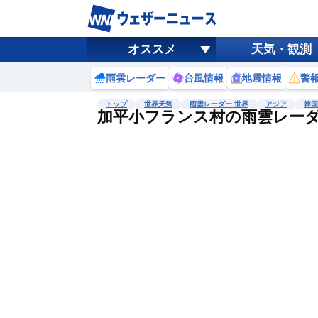
オススメ
天気・観測
雨雲レーダー
台風情報
地震情報
警
トップ
世界天気
雨雲レーダー 世界
アジア
韓国
加平小フランス村の雨雲レー