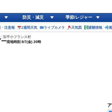
防災・減災
季節/レジャー
報・注意報
2週間天気
ライブカメラ
天気図
避難情報
加平小フランス村
ダー
現地時刻 8/7(金) 20時
ア