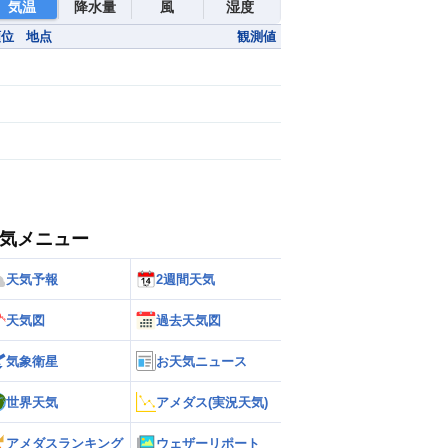
気温
降水量
風
湿度
順位
地点
観測値
気メニュー
天気予報
2週間天気
天気図
過去天気図
気象衛星
お天気ニュース
世界天気
アメダス(実況天気)
アメダスランキング
ウェザーリポート