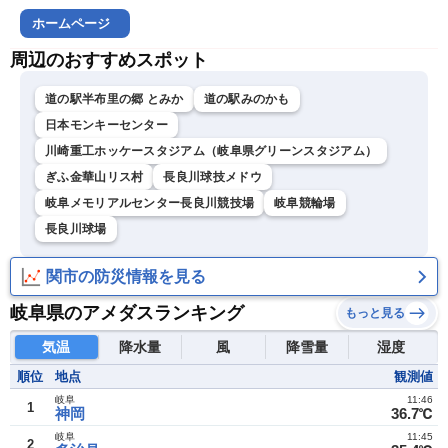
ホームページ
周辺のおすすめスポット
道の駅半布里の郷 とみか
道の駅みのかも
日本モンキーセンター
川崎重工ホッケースタジアム（岐阜県グリーンスタジアム）
ぎふ金華山リス村
長良川球技メドウ
岐阜メモリアルセンター長良川競技場
岐阜競輪場
長良川球場
関市の防災情報を見る
岐阜県のアメダスランキング
もっと見る
気温
降水量
風
降雪量
湿度
順位
地点
観測値
岐阜
11:46
1
神岡
36.7℃
岐阜
11:45
2