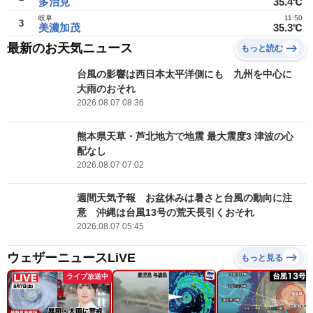
多治見
35.4℃
岐阜
11:50
3
美濃加茂
35.3℃
最新のお天気ニュース
もっと読む
台風の影響は西日本太平洋側にも 九州を中心に
大雨のおそれ
2026.08.07 08:36
熊本県天草・芦北地方で地震 最大震度3 津波の心
配なし
2026.08.07 07:02
週間天気予報 お盆休みは暑さと台風の動向に注
意 沖縄は台風13号の荒天長引くおそれ
2026.08.07 05:45
ウェザーニュースLiVE
もっと見る
ライブ放送中