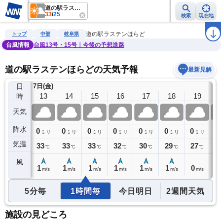
道の駅ラステンほらど
33
/
25
検索
現在地
雨雲レーダー
台風情報
地震情報
警報・注意報
2週間天気
ラ
道の駅ラステンほらど
トップ
中部
岐阜県
台風情報
台風13号・15号｜今後の予想進路
道の駅ラステンほらどの天気予報
最新見解
日
7日(金)
12
13
14
15
16
17
18
19
時
天気
降水
0
0
0
0
0
0
0
0
0
ミリ
ミリ
ミリ
ミリ
ミリ
ミリ
ミリ
ミリ
気温
33
33
33
33
32
30
29
27
2
℃
℃
℃
℃
℃
℃
℃
℃
風
1
1
1
1
1
1
1
0
0
m/s
m/s
m/s
m/s
m/s
m/s
m/s
m/s
5分毎
1時間毎
今日明日
2週間天気
施設の見どころ