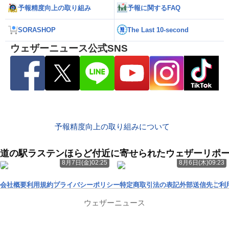
予報精度向上の取り組み
予報に関するFAQ
SORASHOP
The Last 10-second
ウェザーニュース公式SNS
予報精度向上の取り組みについて
道の駅ラステンほらど付近に寄せられたウェザーリポ
8月7日(金)02:25
8月6日(木)09:23
会社概要
利用規約
プライバシーポリシー
特定商取引法の表記
外部送信先
ご利
ウェザーニュース