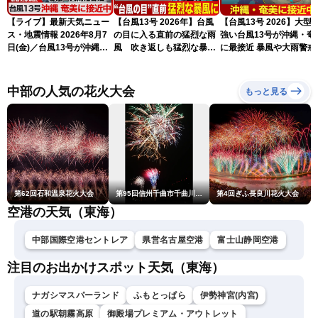
【ライブ】最新天気ニュー
【台風13号 2026年】台風
【台風13号 2026】大型
ス・地震情報 2026年8月7
の目に入る直前の猛烈な雨
強い台風13号が沖縄・奄
日(金)／台風13号が沖縄・
風 吹き返しも猛烈な暴風
に最接近 暴風や大雨警戒
奄美に最接近へ 令和8年
になるおそれ
（7日10時現在）
熊本地震情報〈ウェザーニ
ュースLiVEコーヒータイ
中部の人気の花火大会
もっと見る
ム・江川清音／有賀哲夫〉
第62回石和温泉花火大会
第95回信州千曲市千曲川納涼煙火大会
第4回ぎふ長良川花火大会
空港の天気（東海）
中部国際空港セントレア
県営名古屋空港
富士山静岡空港
注目のお出かけスポット天気（東海）
ナガシマスパーランド
ふもとっぱら
伊勢神宮(内宮)
道の駅朝霧高原
御殿場プレミアム・アウトレット