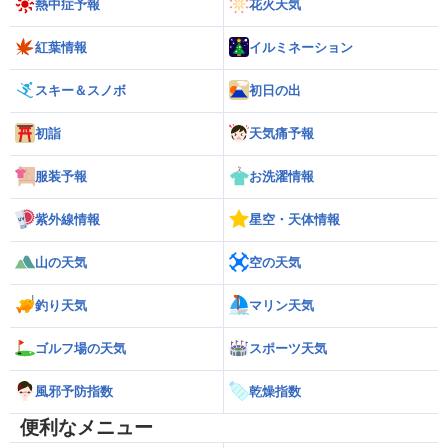
熱中症予報
花火天気
紅葉情報
イルミネーション
スキー＆スノボ
初日の出
初詣
天気痛予報
服装予報
お洗濯情報
紫外線情報
星空・天体情報
山の天気
空の天気
釣り天気
マリン天気
ゴルフ場の天気
スポーツ天気
風邪予防指数
乾燥指数
便利なメニュー