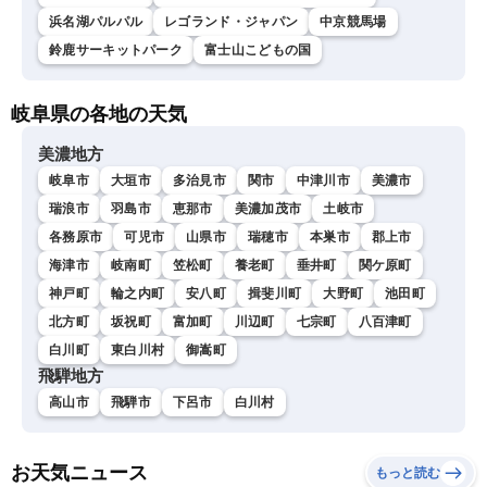
浜名湖パルパル
レゴランド・ジャパン
中京競馬場
鈴鹿サーキットパーク
富士山こどもの国
岐阜県の各地の天気
美濃地方
岐阜市
大垣市
多治見市
関市
中津川市
美濃市
瑞浪市
羽島市
恵那市
美濃加茂市
土岐市
各務原市
可児市
山県市
瑞穂市
本巣市
郡上市
海津市
岐南町
笠松町
養老町
垂井町
関ケ原町
神戸町
輪之内町
安八町
揖斐川町
大野町
池田町
北方町
坂祝町
富加町
川辺町
七宗町
八百津町
白川町
東白川村
御嵩町
飛騨地方
高山市
飛騨市
下呂市
白川村
お天気ニュース
もっと読む