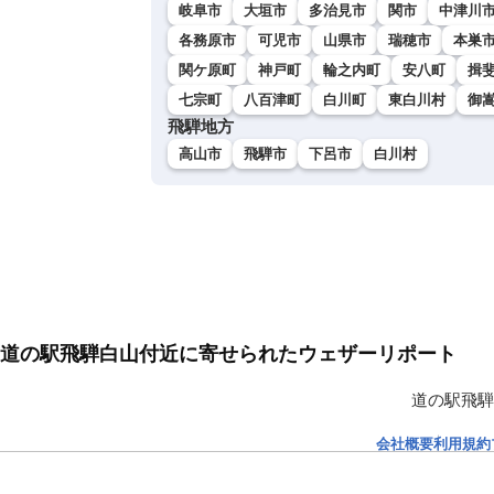
岐阜市
大垣市
多治見市
関市
中津川
各務原市
可児市
山県市
瑞穂市
本巣
関ケ原町
神戸町
輪之内町
安八町
揖
七宗町
八百津町
白川町
東白川村
御
飛騨地方
高山市
飛騨市
下呂市
白川村
道の駅飛騨白山付近に寄せられたウェザーリポート
道の駅飛騨
会社概要
利用規約