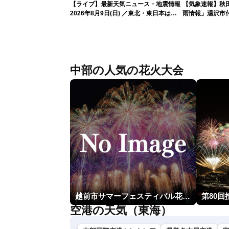
【ライブ】最新天気ニュース・地震情報
【気象速報】秋
2026年8月9日(日) ／東北・東日本は急
雨情報」湯沢市付
な雷雨に注意〈ウェザーニュースLiVEイ
な雨
ブニング・戸北美月／芳野達郎〉
中部の人気の花火大会
越前市サマーフェスティバル花火大会
第80
空港の天気（東海）