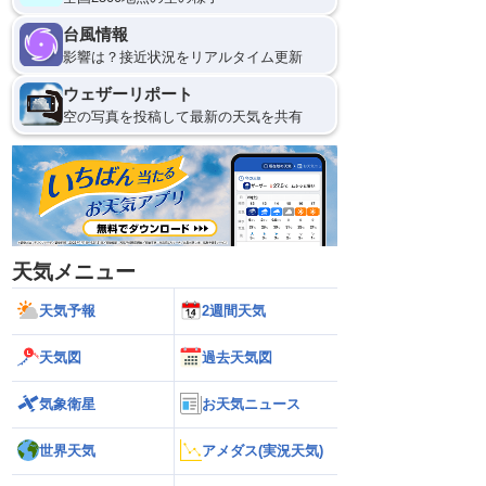
台風情報
影響は？接近状況をリアルタイム更新
ウェザーリポート
空の写真を投稿して最新の天気を共有
天気メニュー
天気予報
2週間天気
天気図
過去天気図
気象衛星
お天気ニュース
世界天気
アメダス(実況天気)