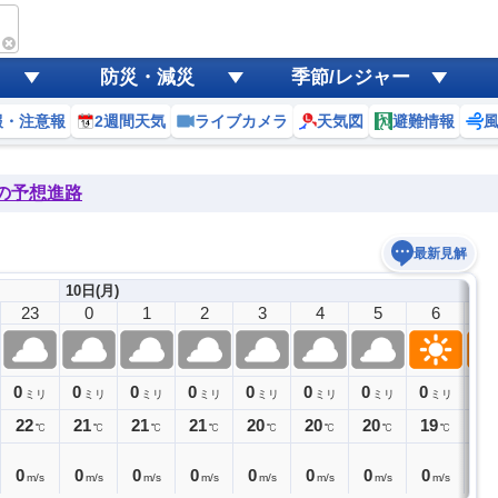
防災・減災
季節/レジャー
報・注意報
2週間天気
ライブカメラ
天気図
避難情報
後の予想進路
最新見解
10日(月)
23
0
1
2
3
4
5
6
7
0
0
0
0
0
0
0
0
0
ミリ
ミリ
ミリ
ミリ
ミリ
ミリ
ミリ
ミリ
22
21
21
21
20
20
20
19
20
℃
℃
℃
℃
℃
℃
℃
℃
0
0
0
0
0
0
0
0
0
m/s
m/s
m/s
m/s
m/s
m/s
m/s
m/s
m