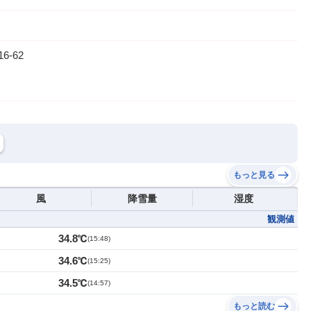
-62
もっと見る
風
降雪量
湿度
観測値
34.8℃
(
15:48
)
34.6℃
(
15:25
)
34.5℃
(
14:57
)
もっと読む