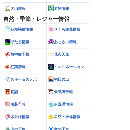
火山情報
避難情報
自然・季節・レジャー情報
花粉飛散情報
さくら開花情報
ほたる情報
あじさい情報
熱中症予報
花火天気
紅葉情報
イルミネーション
スキー＆スノボ
初日の出
初詣
天気痛予報
服装予報
お洗濯情報
紫外線情報
星空・天体情報
山の天気
空の天気