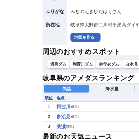
ふりがな
みちのえきひだはくさん
所在地
岐阜県大野郡白川村平瀬高ダイ516
地図を見る
周辺のおすすめスポット
境川ダム
利賀川ダム
御母衣ダム
白水滝
岐阜県のアメダスランキング
気温
降水量
順位
地点
揖斐川
1
(
岐阜
)
多治見
2
(
岐阜
)
美濃
3
(
岐阜
)
最新のお天気ニュース