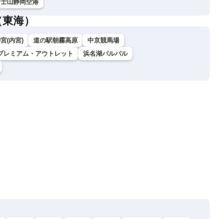
富士山静岡空港
（東海）
宮(内宮)
道の駅朝霧高原
中京競馬場
プレミアム・アウトレット
浜名湖パルパル