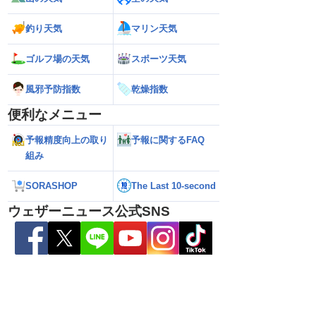
2026】台風16号発生
【ゲリラ雷雨情報】東北〜中国地方の広
【台風15号 202
生予想 今後の進路と日
い範囲で急な雷雨に警戒
陸のおそれ 最新の
釣り天気
マリン天気
 12時更新)
（9日6時更新）
ゴルフ場の天気
スポーツ天気
風邪予防指数
乾燥指数
便利なメニュー
予報精度向上の取り
予報に関するFAQ
組み
SORASHOP
The Last 10-second
ウェザーニュース公式SNS