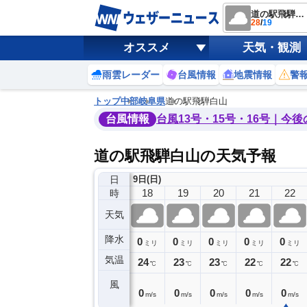
道の駅飛騨白山
28
/
19
オススメ
天気・観測
雨雲レーダー
台風情報
地震情報
警
トップ
中部
岐阜県
道の駅飛騨白山
台風情報
台風13号・15号・16号｜今
道の駅飛騨白山の天気予報
日
9日(日)
14
15
16
17
18
19
20
21
22
時
天気
降水
0
0
0
0
0
0
0
0
ミリ
ミリ
ミリ
ミリ
ミリ
ミリ
ミリ
ミリ
ミリ
気温
28
27
26
24
24
23
23
22
22
℃
℃
℃
℃
℃
℃
℃
℃
℃
風
1
2
1
1
0
0
0
0
0
m/s
m/s
m/s
m/s
m/s
m/s
m/s
m/s
m/s