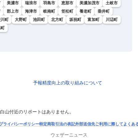
市
美濃市
瑞浪市
羽島市
恵那市
美濃加茂市
土岐市
市
郡上市
海津市
岐南町
笠松町
養老町
垂井町
斐川町
大野町
池田町
北方町
坂祝町
富加町
川辺町
嵩町
予報精度向上の取り組みについて
白山付近のリポートはありません。
プライバシーポリシー
特定商取引法の表記
外部送信先
ご利用に際して
よくあ
ウェザーニュース