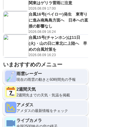
関東はゲリラ雷雨に注意
2026.08.09 17:00
台風16号(ペイロー)発生 東寄り
に進み南鳥島方面へ 日本への直
接の影響なし
2026.08.09 16:24
台風15号(チャンホン)は11日
(火)・山の日に東北に上陸へ 早
めの台風対策を
2026.08.09 16:23
いまおすすめのメニュー
雨雲レーダー
現在の雨雲の動きと60時間先の予報
2週間天気
2週間先までの天気・気温を掲載
アメダス
アメダスの最新情報をチェック
ライブカメラ
全国2500地点の空の様子