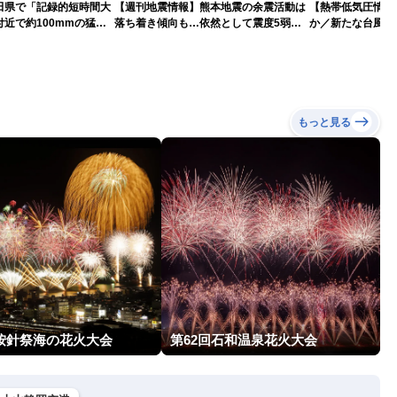
田県で「記録的短時間大
【週刊地震情報】熊本地震の余震活動は
【熱帯低気圧情報 
近で約100mmの猛烈
落ち着き傾向も…依然として震度5弱警
か／新たな台風発
戒
本への影響は？(9日
もっと見る
回按針祭海の花火大会
第62回石和温泉花火大会