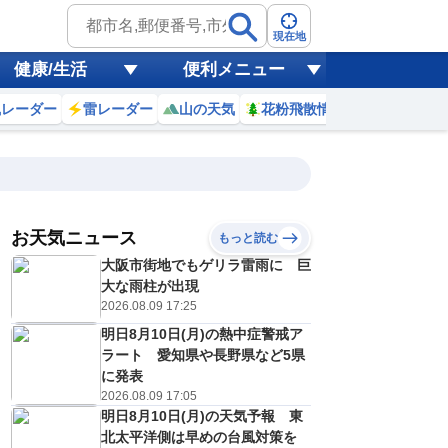
現在地
健康/生活
便利メニュー
風レーダー
雷レーダー
山の天気
花粉飛散情報
世界天気
お天気ニュース
もっと読む
大阪市街地でもゲリラ雷雨に 巨
8
9
10
11
12
13
14
15
大な雨柱が出現
2026.08.09 17:25
明日8月10日(月)の熱中症警戒ア
0
0
0
0
0
0
0
0
ラート 愛知県や長野県など5県
ミリ
ミリ
ミリ
ミリ
ミリ
ミリ
ミリ
ミリ
ミリ
に発表
22
24
26
28
29
29
29
29
℃
℃
℃
℃
℃
℃
℃
℃
℃
2026.08.09 17:05
明日8月10日(月)の天気予報 東
1
1
1
1
2
2
2
2
/s
m/s
m/s
m/s
m/s
m/s
m/s
m/s
m/s
北太平洋側は早めの台風対策を