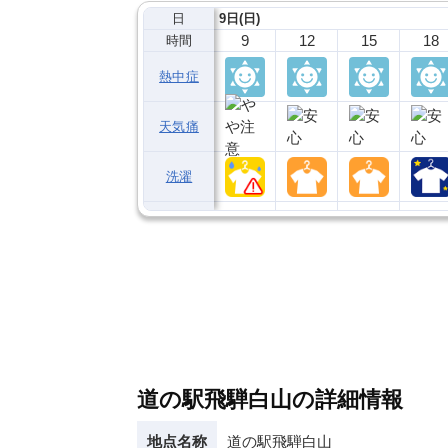
日
9日(日)
9
12
15
18
時間
熱中症
天気痛
洗濯
道の駅飛騨白山の詳細情報
地点名称
道の駅飛騨白山