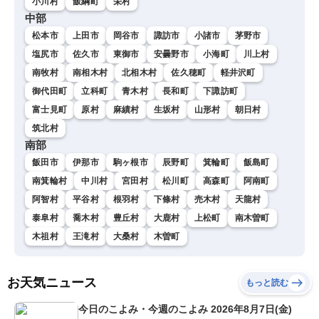
小川村
飯綱町
栄村
中部
松本市
上田市
岡谷市
諏訪市
小諸市
茅野市
塩尻市
佐久市
東御市
安曇野市
小海町
川上村
南牧村
南相木村
北相木村
佐久穂町
軽井沢町
御代田町
立科町
青木村
長和町
下諏訪町
富士見町
原村
麻績村
生坂村
山形村
朝日村
筑北村
南部
飯田市
伊那市
駒ヶ根市
辰野町
箕輪町
飯島町
南箕輪村
中川村
宮田村
松川町
高森町
阿南町
阿智村
平谷村
根羽村
下條村
売木村
天龍村
泰阜村
喬木村
豊丘村
大鹿村
上松町
南木曽町
木祖村
王滝村
大桑村
木曽町
お天気ニュース
もっと読む
今日のこよみ・今週のこよみ 2026年8月7日(金)