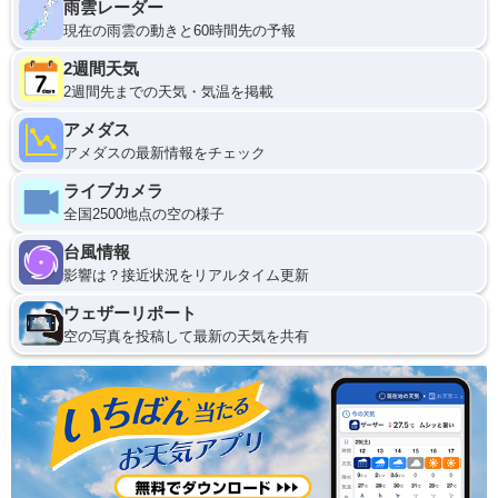
雨雲レーダー
現在の雨雲の動きと60時間先の予報
2週間天気
2週間先までの天気・気温を掲載
アメダス
アメダスの最新情報をチェック
ライブカメラ
全国2500地点の空の様子
台風情報
影響は？接近状況をリアルタイム更新
ウェザーリポート
空の写真を投稿して最新の天気を共有