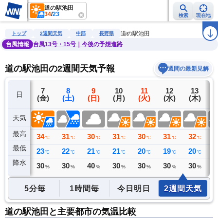
道の駅池田
34
/
23
検索
現在地
雨雲レーダー
台風情報
地震情報
警報・注意報
2週間天気
ラ
道の駅池田
トップ
2週間天気
中部
長野県
台風情報
台風13号・15号｜今後の予想進路
道の駅池田の2週間天気予報
週間の最新見解
6
7
8
9
10
11
12
13
日
(木)
(金)
(土)
(日)
(月)
(火)
(水)
(木)
(
天気
最高
35
34
31
30
31
30
31
32
3
℃
℃
℃
℃
℃
℃
℃
℃
最低
21
23
22
21
21
20
19
20
1
℃
℃
℃
℃
℃
℃
℃
℃
降水
0
30
30
40
30
30
30
30
3
ミリ
%
%
%
%
%
%
%
5分毎
1時間毎
今日明日
2週間天気
道の駅池田と主要都市の気温比較