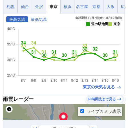
札幌
仙台
金沢
東京
横浜
名古屋
京都
大阪
広
集計期間：8月7日(金)～8月16日(日)
最高気温
最低気温
道の駅池田
東京
東京の天気を見る
雨雲レーダー
60時間先まで見る