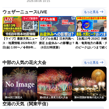
2026.08.06 10:15
ウェザーニュースLiVE
もっと見る
ライブ放送中
【ライブ】最新天気ニュー
【ダブル台風】日本列島へ
【台風13号 2026】沖縄
ス・地震情報 2026年8月7
接近 お盆休みへの影響は？
島・奄美地方の暴風・大
日(金) 1:00〜／令和8年熊
（6日22時更新）
のピークはいつまで続く
本地震情報 台風13号が沖
（6日18時更新）
縄に接近〈ウェザーニュー
スLiVE〉
中部の人気の花火大会
もっと見る
第44回三国花火
第4回ぎふ長良川花火大会
第80回按針祭海の花火大会
空港の天気（関東甲信）