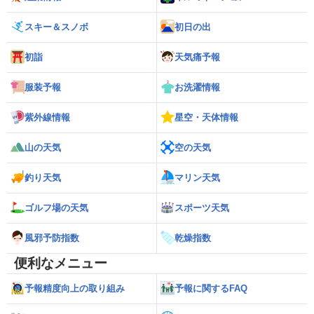
スキー＆スノボ
初日の出
初詣
天気痛予報
服装予報
お洗濯情報
紫外線情報
星空・天体情報
山の天気
空の天気
釣り天気
マリン天気
ゴルフ場の天気
スポーツ天気
風邪予防指数
乾燥指数
便利なメニュー
予報精度向上の取り組み
予報に関するFAQ