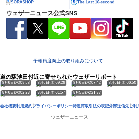
SORASHOP
The Last 10-second
ウェザーニュース公式SNS
予報精度向上の取り組みについて
道の駅池田付近に寄せられたウェザーリポート
8月6日(木)09:58
8月6日(木)09:28
8月6日(木)07:42
8月6日(木)06:50
8月6日(木)02:23
8月6日(木)01:57
8月5日(水)21:37
会社概要
利用規約
プライバシーポリシー
特定商取引法の表記
外部送信先
ご利
ウェザーニュース