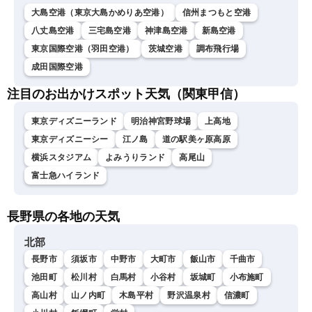
大島空港（東京大島かめりあ空港）
信州まつもと空港
八丈島空港
三宅島空港
神津島空港
新島空港
東京国際空港（羽田空港）
茨城空港
調布飛行場
成田国際空港
注目のお出かけスポット天気（関東甲信）
東京ディズニーランド
明治神宮野球場
上高地
東京ディズニーシー
江ノ島
道の駅美ヶ原高原
横浜スタジアム
よみうりランド
高尾山
富士急ハイランド
長野県の各地の天気
北部
長野市
須坂市
中野市
大町市
飯山市
千曲市
池田町
松川村
白馬村
小谷村
坂城町
小布施町
高山村
山ノ内町
木島平村
野沢温泉村
信濃町