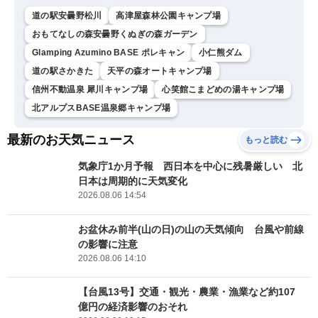
道の駅安曇野松川
高津屋森林公園キャンプ場
おもてなしの森安曇野くぬぎの森ガーデン
Glamping Azumino BASE ポレキャン
小仁熊ダム
道の駅さかきた
天平の森オートキャンプ場
信州不動温泉 犀川キャンプ場
心笑館こまどめの湯キャンプ場
北アルプスBASE温泉郷キャンプ場
最新のお天気ニュース
もっと読む
気象庁1か月予報 西日本を中心に残暑厳しい 北
日本は周期的に天気変化
2026.08.06 14:54
お盆休み前半(山の日)の山の天気傾向 台風や前線
の影響に注意
2026.08.06 14:10
【台風13号】交通・観光・農業・漁業など約107
億円の経済影響のおそれ