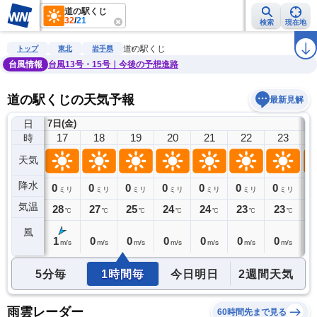
道の駅くじ
32
/
21
検索
現在地
雨雲レーダー
台風情報
地震情報
警報・注意報
2週間天気
ラ
道の駅くじ
トップ
東北
岩手県
台風情報
台風13号・15号｜今後の予想進路
道の駅くじの天気予報
最新見解
日
7日(金)
8
16
17
18
19
20
21
22
23
時
天気
降水
0
0
0
0
0
0
0
0
0
ミリ
ミリ
ミリ
ミリ
ミリ
ミリ
ミリ
ミリ
気温
29
28
27
25
24
24
23
23
2
℃
℃
℃
℃
℃
℃
℃
℃
風
1
1
0
0
0
0
0
0
0
m/s
m/s
m/s
m/s
m/s
m/s
m/s
m/s
5分毎
1時間毎
今日明日
2週間天気
雨雲レーダー
60時間先まで見る