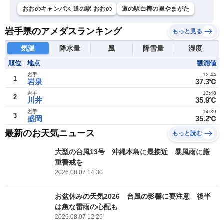
おおのキャンパス 道の駅 おおの
道の駅白樺の里やまがた
岩手県のアメダスランキング
もっと見る
気温
降水量
風
降雪量
湿度
順位
地点
観測値
岩手
12:44
1
岩泉
37.3℃
岩手
13:48
2
川井
35.9℃
岩手
14:39
3
盛岡
35.2℃
最新のお天気ニュース
もっと読む
大型の台風13号 沖縄本島に最接近 暴風雨に厳
重警戒を
2026.08.07 14:30
お盆休みの天気2026 台風の影響に要注意 後半
は急な雷雨の心配も
2026.08.07 12:26