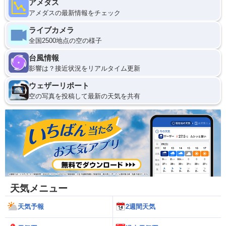
アメダス
アメダスの最新情報をチェック
ライブカメラ
全国2500地点の空の様子
台風情報
影響は？接近状況をリアルタイム更新
ウェザーリポート
空の写真を投稿して最新の天気を共有
天気メニュー
天気予報
2週間天気