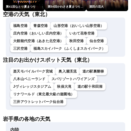
第41回なとり夏まつり
第54回かわさき夏まつり花火大会「おらが自慢のでっかい花火」
酒田の花火
空港の天気（東北）
福島空港
青森空港
山形空港（おいしい山形空港）
庄内空港（おいしい庄内空港）
いわて花巻空港
大館能代空港（あきた北空港）
秋田空港
仙台空港
三沢空港
福島スカイパーク（ふくしまスカイパーク）
注目のお出かけスポット天気（東北）
楽天モバイルパーク宮城
奥入瀬渓流
道の駅裏磐梯
八木山ベニーランド
スパリゾートハワイアンズ
Jヴィレッジスタジアム
秋保大滝
道の駅十和田湖
リナワールド（東北最大級の遊園地）
三井アウトレットパーク仙台港
岩手県の各地の天気
内陸