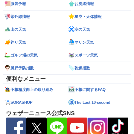
服装予報
お洗濯情報
紫外線情報
星空・天体情報
山の天気
空の天気
釣り天気
マリン天気
ゴルフ場の天気
スポーツ天気
風邪予防指数
乾燥指数
便利なメニュー
予報精度向上の取り組み
予報に関するFAQ
SORASHOP
The Last 10-second
ウェザーニュース公式SNS