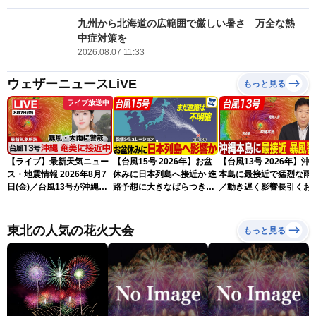
九州から北海道の広範囲で厳しい暑さ 万全な熱
中症対策を
2026.08.07 11:33
ウェザーニュースLiVE
もっと見る
ライブ放送中
【ライブ】最新天気ニュー
【台風15号 2026年】お盆
【台風13号 2026年】沖
ス・地震情報 2026年8月7
休みに日本列島へ接近か 進
本島に最接近で猛烈な雨
日(金)／台風13号が沖縄・
路予想に大きなばらつき
／動き遅く影響長引くお
奄美に最接近へ 令和8年
（7日13時更新）
れ（7日13時更新）
熊本地震情報〈ウェザーニ
ュースLiVEアフタヌーン・
東北の人気の花火大会
もっと見る
小林李衣奈／内藤邦裕〉