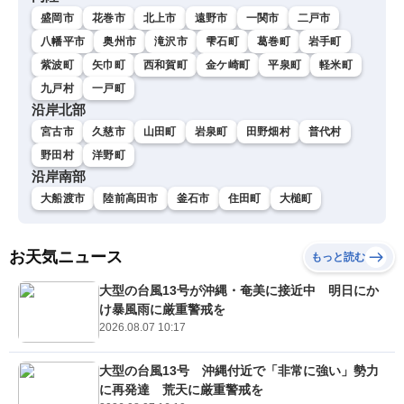
盛岡市
花巻市
北上市
遠野市
一関市
二戸市
八幡平市
奥州市
滝沢市
雫石町
葛巻町
岩手町
紫波町
矢巾町
西和賀町
金ケ崎町
平泉町
軽米町
九戸村
一戸町
沿岸北部
宮古市
久慈市
山田町
岩泉町
田野畑村
普代村
野田村
洋野町
沿岸南部
大船渡市
陸前高田市
釜石市
住田町
大槌町
お天気ニュース
もっと読む
大型の台風13号が沖縄・奄美に接近中 明日にか
け暴風雨に厳重警戒を
2026.08.07 10:17
大型の台風13号 沖縄付近で「非常に強い」勢力
に再発達 荒天に厳重警戒を