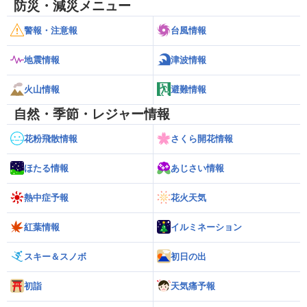
防災・減災メニュー
警報・注意報
台風情報
地震情報
津波情報
火山情報
避難情報
自然・季節・レジャー情報
花粉飛散情報
さくら開花情報
ほたる情報
あじさい情報
熱中症予報
花火天気
紅葉情報
イルミネーション
スキー＆スノボ
初日の出
初詣
天気痛予報