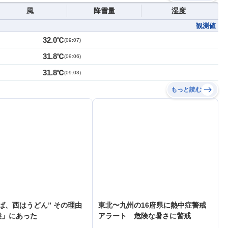
風
降雪量
湿度
観測値
32.0℃
(
09:07
)
31.8℃
(
09:06
)
31.8℃
(
09:03
)
もっと読む
ば、西はうどん” その理由
東北〜九州の16府県に熱中症警戒
候」にあった
アラート 危険な暑さに警戒