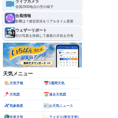
ライブカメラ
全国2500地点の空の様子
台風情報
影響は？接近状況をリアルタイム更新
ウェザーリポート
空の写真を投稿して最新の天気を共有
天気メニュー
天気予報
2週間天気
天気図
過去天気図
気象衛星
お天気ニュース
世界天気
アメダス(実況天気)