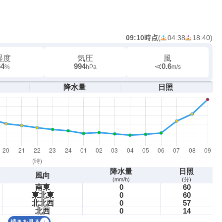
09:10時点
(
04:38
18:40
)
湿度
気圧
風
64
994
0.6
%
hPa
m/s
降水量
日照
降水量
日照
風向
(mm/h)
(分)
南東
0
60
東北東
0
60
北北西
0
57
北西
0
14