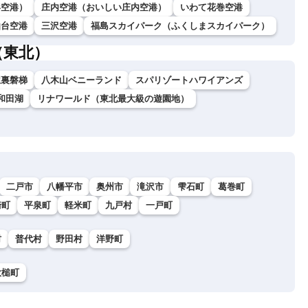
形空港）
庄内空港（おいしい庄内空港）
いわて花巻空港
仙台空港
三沢空港
福島スカイパーク（ふくしまスカイパーク）
（東北）
駅裏磐梯
八木山ベニーランド
スパリゾートハワイアンズ
和田湖
リナワールド（東北最大級の遊園地）
二戸市
八幡平市
奥州市
滝沢市
雫石町
葛巻町
崎町
平泉町
軽米町
九戸村
一戸町
村
普代村
野田村
洋野町
大槌町