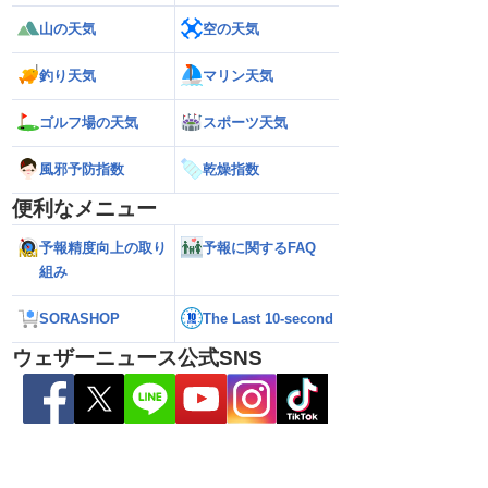
山の天気
空の天気
釣り天気
マリン天気
ゴルフ場の天気
スポーツ天気
風邪予防指数
乾燥指数
便利なメニュー
26】今後の進路は？北日
【台風13号 2026】雨風の影響はいつま
【お盆休みの天気2
予報精度向上の取り
予報に関するFAQ
る可能性も（7日22時
で続く？／ウェザーニュース気象予報士
注意 後半は急な雷
解説（7日22時情報）
組み
SORASHOP
The Last 10-second
ウェザーニュース公式SNS