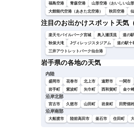
福島空港
青森空港
山形空港（おいしい山
大館能代空港（あきた北空港）
秋田空港
注目のお出かけスポット天気
楽天モバイルパーク宮城
奥入瀬渓流
道の
秋保大滝
Jヴィレッジスタジアム
道の駅十
三井アウトレットパーク仙台港
岩手県の各地の天気
内陸
盛岡市
花巻市
北上市
遠野市
一関市
岩手町
紫波町
矢巾町
西和賀町
金ケ
沿岸北部
宮古市
久慈市
山田町
岩泉町
田野畑
沿岸南部
大船渡市
陸前高田市
釜石市
住田町