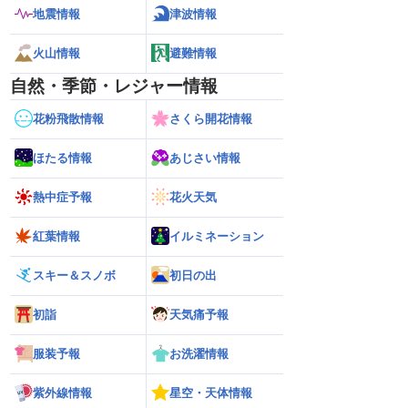
地震情報
津波情報
火山情報
避難情報
自然・季節・レジャー情報
花粉飛散情報
さくら開花情報
ほたる情報
あじさい情報
熱中症予報
花火天気
紅葉情報
イルミネーション
スキー＆スノボ
初日の出
初詣
天気痛予報
服装予報
お洗濯情報
紫外線情報
星空・天体情報