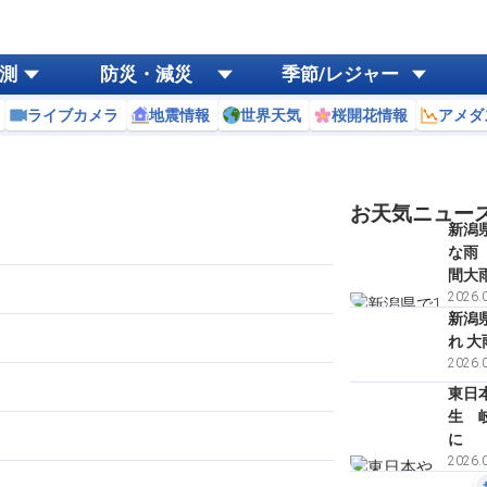
測
防災・減災
季節/レジャー
ライブカメラ
地震情報
世界天気
桜開花情報
アメダ
お天気ニュー
新潟
な雨
間大
2026.0
新潟
れ 
2026.0
東日
生 
に
2026.0