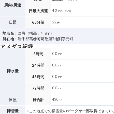
風向/風速
4.3
日最大風速
m/s (14:29)
22
日照
60分値
分
地点名：
葛巻（標高：418m）
所在地：
岩手郡葛巻町葛巻第7地割字元町
アメダス記録
0.0
3時間
mm
0.0
24時間
mm
降水量
0.0
48時間
mm
0.0
72時間
mm
430
日照
日合計
分
降雪量
※この地点での積雪量のデータが一部取得できてい