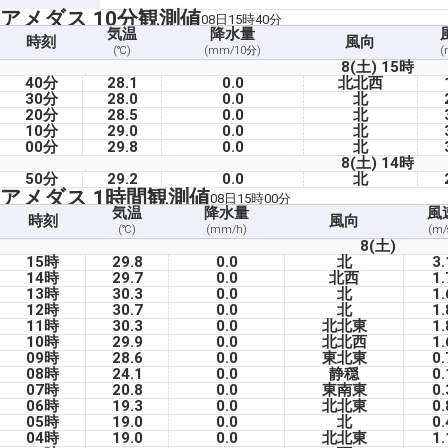
アメダス 10分観測値
08日15時40分
気温
降水量
時刻
風向
(℃)
(mm/10分)
(
8(土) 15時
40分
28.1
0.0
北北西
30分
28.0
0.0
北
20分
28.5
0.0
北
10分
29.0
0.0
北
00分
29.8
0.0
北
8(土) 14時
50分
29.2
0.0
北
アメダス 1時間観測値
08日15時00分
気温
降水量
風
時刻
風向
(℃)
(mm/h)
(m/
8(土)
15時
29.8
0.0
北
3.
14時
29.7
0.0
北西
1.
13時
30.3
0.0
北
1.
12時
30.7
0.0
北
1.
11時
30.3
0.0
北北東
1.
10時
29.9
0.0
北北西
1.
09時
28.6
0.0
東北東
0.
08時
24.1
0.0
静穏
0.
07時
20.8
0.0
東南東
0.
06時
19.3
0.0
北北東
0.
05時
19.0
0.0
北
0.
04時
19.0
0.0
北北東
1.