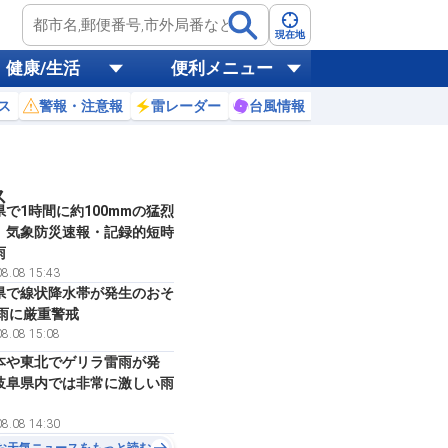
現在地
健康/生活
便利メニュー
ス
警報・注意報
雷レーダー
台風情報
お天気ニュース
ス
県で1時間に約100mmの猛烈
 気象防災速報・記録的短時
雨
8.08 15:43
県で線状降水帯が発生のおそ
大雨に厳重警戒
8.08 15:08
本や東北でゲリラ雷雨が発
岐阜県内では非常に激しい雨
8.08 14:30
お天気ニュースをもっと読む