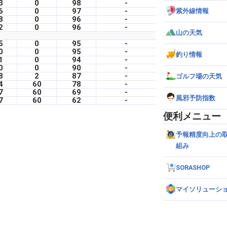
3
0
98
-
6
0
97
-
紫外線情報
8
0
96
-
2
0
96
-
山の天気
5
0
95
-
0
0
95
-
釣り情報
1
0
94
-
0
0
90
-
8
2
87
-
ゴルフ場の天気
4
60
78
-
7
60
69
-
風邪予防指数
7
60
62
-
便利メニュー
予報精度向上の
組み
SORASHOP
マイソリューシ