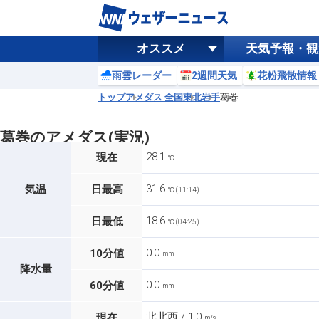
オススメ
天気予報・観
雨雲レーダー
2週間天気
花粉飛散情報
トップ
アメダス 全国
東北
岩手
葛巻
葛巻のアメダス(実況)
28.1
現在
℃
31.6
気温
日最高
℃ (11:14)
18.6
日最低
℃ (04:25)
0.0
10分値
mm
降水量
0.0
60分値
mm
北北西 / 1.0
現在
m/s