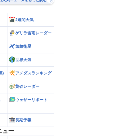
2週間天気
ゲリラ雷雨レーダー
気象衛星
世界天気
気)
アメダスランキング
黄砂レーダー
ス
ウェザーリポート
長期予報
ニュー