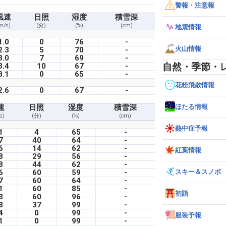
警報・注意報
風速
日照
湿度
積雪深
m/s)
(分)
(%)
(cm)
地震情報
1.0
0
76
-
火山情報
2.3
5
70
-
3.0
7
69
-
自然・季節・
3.4
10
67
-
3.1
0
65
-
花粉飛散情報
2.6
0
67
-
ほたる情報
速
日照
湿度
積雪深
s)
(分)
(%)
(cm)
熱中症予報
1
4
65
-
7
40
64
-
6
14
62
-
紅葉情報
8
29
56
-
8
44
62
-
スキー＆スノボ
6
60
59
-
7
60
64
-
1
60
85
-
初詣
3
60
96
-
8
37
99
-
4
0
99
-
服装予報
1
0
99
-