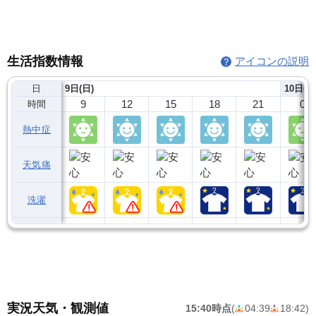
生活指数情報
アイコンの説明
日
9日(日)
10日(月
9
12
15
18
21
0
時間
熱中症
天気痛
洗濯
実況天気・観測値
15:40時点
(
04:39
18:42
)