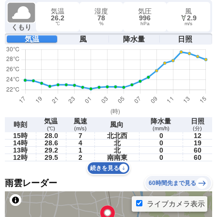
気温
湿度
気圧
風
26.2
78
996
2.9
℃
%
hPa
m/s
くもり
気温
風
降水量
日照
気温
風速
降水量
日照
時刻
風向
(℃)
(m/s)
(mm/h)
(分)
15時
28.0
7
北北西
0
12
14時
28.6
4
北
0
19
13時
29.2
1
北
0
60
12時
29.5
2
南南東
0
60
続きを見る
雨雲レーダー
60時間先まで見る