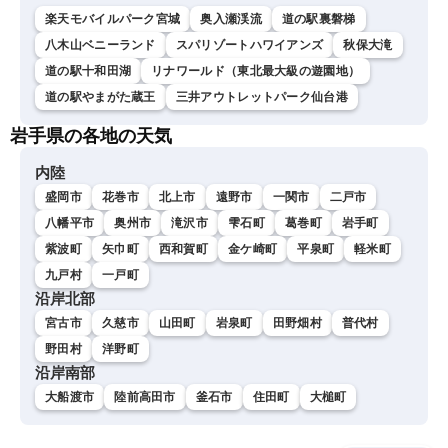
楽天モバイルパーク宮城
奥入瀬渓流
道の駅裏磐梯
八木山ベニーランド
スパリゾートハワイアンズ
秋保大滝
道の駅十和田湖
リナワールド（東北最大級の遊園地）
道の駅やまがた蔵王
三井アウトレットパーク仙台港
岩手県の各地の天気
内陸
盛岡市
花巻市
北上市
遠野市
一関市
二戸市
八幡平市
奥州市
滝沢市
雫石町
葛巻町
岩手町
紫波町
矢巾町
西和賀町
金ケ崎町
平泉町
軽米町
九戸村
一戸町
沿岸北部
宮古市
久慈市
山田町
岩泉町
田野畑村
普代村
野田村
洋野町
沿岸南部
大船渡市
陸前高田市
釜石市
住田町
大槌町