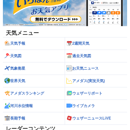
天気メニュー
天気予報
2週間天気
天気図
過去天気図
気象衛星
お天気ニュース
世界天気
アメダス(実況天気)
アメダスランキング
ウェザーリポート
河川水位情報
ライブカメラ
長期予報
ウェザーニュースLiVE
レーダーコンテンツ