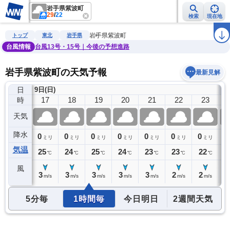
岩手県紫波町
29
/
22
検索
現在地
雨雲レーダー
台風情報
地震情報
警報・注意報
2週間天気
ラ
岩手県紫波町
トップ
東北
岩手県
台風情報
台風13号・15号｜今後の予想進路
岩手県紫波町の天気予報
最新見解
日
9日(日)
10
16
17
18
19
20
21
22
23
時
天気
降水
0
0
0
0
0
0
0
0
0
ミリ
ミリ
ミリ
ミリ
ミリ
ミリ
ミリ
ミリ
気温
26
25
24
25
24
23
23
22
2
℃
℃
℃
℃
℃
℃
℃
℃
風
2
3
3
3
3
3
2
2
2
m/s
m/s
m/s
m/s
m/s
m/s
m/s
m/s
5分毎
1時間毎
今日明日
2週間天気