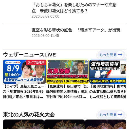
「おもちゃ花火」を楽しむためのマナーや注意
点 未使用花火はどう捨てる？
2026.08.09 05:00
夏空を彩る帯状の虹色 「環水平アーク」が出現
2026.08.09 11:45
ウェザーニュースLiVE
もっと見る
ライブ放送中
【ライブ】最新天気ニュー
【気象速報】秋田県で「記
【週刊地震情報】熊本地
ス・地震情報 2026年8月9
録的短時間大雨情報」湯沢
の余震活動は落ち着き傾
日(日)／東北・東日本は急
市付近で約100mmの猛烈
も…依然として震度5弱
な雷雨に注意〈ウェザーニ
な雨
戒
ュースLiVEアフタヌーン・
小川千奈／芳野達郎〉
東北の人気の花火大会
もっと見る