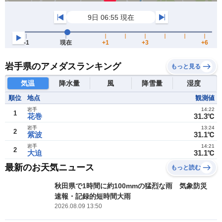
岩手県のアメダスランキング
もっと見る
気温
降水量
風
降雪量
湿度
順位
地点
観測値
岩手
14:22
1
花巻
31.3℃
岩手
13:24
2
紫波
31.1℃
岩手
14:21
2
大迫
31.1℃
最新のお天気ニュース
もっと読む
秋田県で1時間に約100mmの猛烈な雨 気象防災
速報・記録的短時間大雨
2026.08.09 13:50