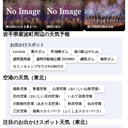
第54回かわさき夏まつり花火大会「おらが自慢のでっかい花火」
酒田の花火
第33回赤川花火大会
岩手県紫波町周辺の天気予報
お出かけスポット
Luciola
簗川ダム
早池峰ダム
道の駅はやちね
盛岡競馬場
盛岡市動物公園 ZOOMO
綱取ダム
御所ダム
モリノキャンプサウナFUMOTO
空港の天気（東北）
福島空港
青森空港
山形空港（おいしい山形空港）
庄内空港（おいしい庄内空港）
いわて花巻空港
大館能代空港（あきた北空港）
秋田空港
仙台空港
三沢空港
福島スカイパーク（ふくしまスカイパーク）
注目のお出かけスポット天気（東北）