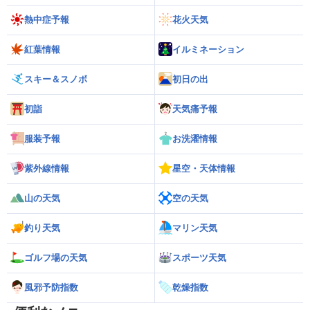
熱中症予報
花火天気
紅葉情報
イルミネーション
スキー＆スノボ
初日の出
初詣
天気痛予報
服装予報
お洗濯情報
紫外線情報
星空・天体情報
山の天気
空の天気
釣り天気
マリン天気
ゴルフ場の天気
スポーツ天気
風邪予防指数
乾燥指数