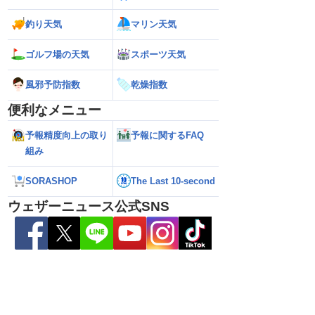
録的短時間大雨
（7日18時最新情報
釣り天気
マリン天気
ゴルフ場の天気
スポーツ天気
風邪予防指数
乾燥指数
便利なメニュー
予報精度向上の取り
予報に関するFAQ
組み
SORASHOP
The Last 10-second
ウェザーニュース公式SNS