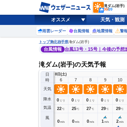
滝ダム(岩手)
30
/
20
オススメ
天気・観測
雨雲レーダー
台風情報
地震情報
警
トップ
東北
岩手県
滝ダム(岩手)
台風情報
台風13号・15号｜今後の予想
滝ダム(岩手)の天気予報
日
8日(土)
2
3
4
5
6
7
8
9
10
時
天気
降水
0
0
0
0
0
0
0
0
ミリ
ミリ
ミリ
ミリ
ミリ
ミリ
ミリ
ミリ
ミリ
気温
20
20
20
21
22
25
27
29
29
℃
℃
℃
℃
℃
℃
℃
℃
℃
風
1
1
1
0
0
0
0
1
2
m/s
m/s
m/s
m/s
m/s
m/s
m/s
m/s
m/s