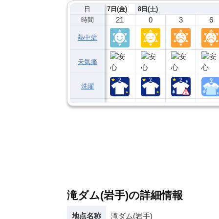
日
7日(金)
8日(土)
21
0
3
6
時間
熱中症
天気痛
洗濯
滝ダム(岩手)の詳細情報
地点名称
滝ダム(岩手)