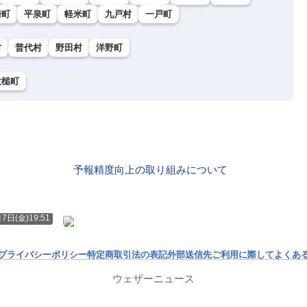
崎町
平泉町
軽米町
九戸村
一戸町
村
普代村
野田村
洋野町
大槌町
予報精度向上の取り組みについて
7日(金)19:51
プライバシーポリシー
特定商取引法の表記
外部送信先
ご利用に際して
よくあ
ウェザーニュース