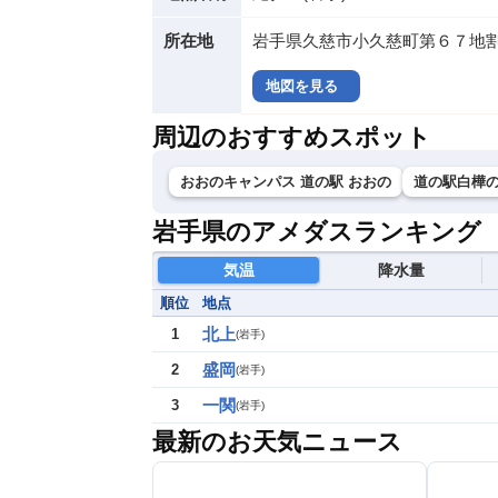
所在地
岩手県久慈市小久慈町第６７地
地図を見る
周辺のおすすめスポット
おおのキャンパス 道の駅 おおの
道の駅白樺
岩手県のアメダスランキング
気温
降水量
順位
地点
北上
1
(
岩手
)
盛岡
2
(
岩手
)
一関
3
(
岩手
)
最新のお天気ニュース