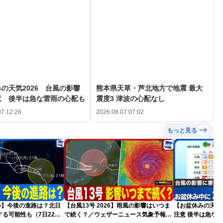
の天気2026 台風の影響
熊本県天草・芦北地方で地震 最大
意 後半は急な雷雨の心配も
震度3 津波の心配なし
07 12:26
2026.08.07 07:02
もっと見る
026】今後の進路は？北日
【台風13号 2026】雨風の影響はいつま
【お盆休みの天気2
る可能性も（7日22時
で続く？／ウェザーニュース気象予報士
注意 後半は急な