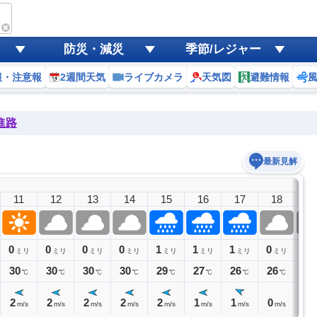
防災・減災
季節/レジャー
報・注意報
2週間天気
ライブカメラ
天気図
避難情報
進路
最新見解
11
12
13
14
15
16
17
18
1
0
0
0
0
1
1
1
0
0
ミリ
ミリ
ミリ
ミリ
ミリ
ミリ
ミリ
ミリ
ミ
30
30
30
30
29
27
26
26
25
℃
℃
℃
℃
℃
℃
℃
℃
2
2
2
2
2
1
1
0
0
m/s
m/s
m/s
m/s
m/s
m/s
m/s
m/s
m