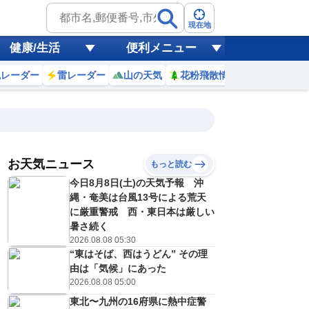
現在地
健康/生活
便利メニュー
風レーダー
雷レーダー
山の天気
花粉飛散情報
世界天気
お天気ニュース
もっと読む
9日(日)
今日8月8日(土)の天気予報 沖
9
20
21
22
23
0
1
2
3
縄・奄美は台風13号による荒天
に厳重警戒 西・東日本は厳しい
暑さ続く
2026.08.08 05:30
0
0
0
0
0
0
0
0
リ
ミリ
ミリ
ミリ
ミリ
ミリ
ミリ
ミリ
ミリ
“東はそば、西はうどん” その理
24
23
23
22
22
22
21
21
℃
℃
℃
℃
℃
℃
℃
℃
℃
由は「気候」にあった
2026.08.08 05:00
0
0
0
0
0
0
0
0
/s
m/s
m/s
m/s
m/s
m/s
m/s
m/s
m/s
東北〜九州の16府県に熱中症警