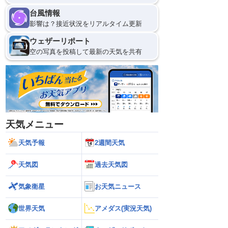
台風情報
影響は？接近状況をリアルタイム更新
ウェザーリポート
空の写真を投稿して最新の天気を共有
天気メニュー
天気予報
2週間天気
天気図
過去天気図
気象衛星
お天気ニュース
世界天気
アメダス(実況天気)