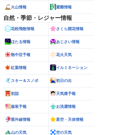
火山情報
避難情報
自然・季節・レジャー情報
花粉飛散情報
さくら開花情報
ほたる情報
あじさい情報
熱中症予報
花火天気
紅葉情報
イルミネーション
スキー＆スノボ
初日の出
初詣
天気痛予報
服装予報
お洗濯情報
紫外線情報
星空・天体情報
026】台風の影響に要
【ゲリラ雷雨】長野県で1時間に約
【台風13号 202
雷雨の心配も
100mmの猛烈な雨／気象防災速報・記
強い」勢力に再発
山の天気
空の天気