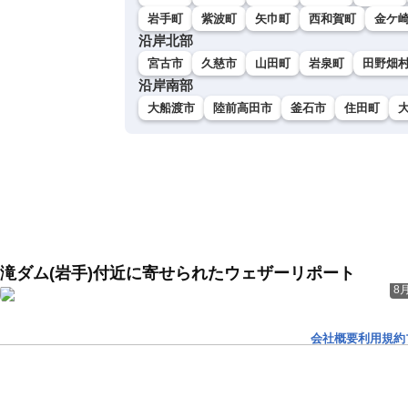
岩手町
紫波町
矢巾町
西和賀町
金ケ
沿岸北部
宮古市
久慈市
山田町
岩泉町
田野畑
沿岸南部
大船渡市
陸前高田市
釜石市
住田町
滝ダム(岩手)付近に寄せられたウェザーリポート
8月
会社概要
利用規約