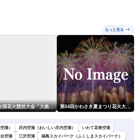
解説（7日22時情報）
もっと見る
第98回全国花火競技大会「大曲の花火」
第54回かわさき夏まつり花火大会「おらが自慢のでっかい花火」
形空港）
庄内空港（おいしい庄内空港）
いわて花巻空港
仙台空港
三沢空港
福島スカイパーク（ふくしまスカイパーク）