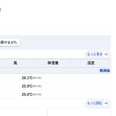
割
の里やまがた
もっと見る
風
降雪量
湿度
観測値
26.1℃
(
00:30
)
25.9℃
(
00:28
)
25.6℃
(
00:43
)
もっと読む