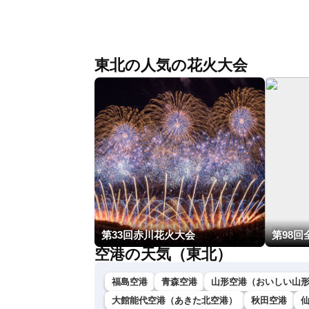
縄・奄美は大荒れの天気が続く／令和8
情報）
年熊本地震情報 ／〈ウェザーニュース
LiVEモーニング・松本真央／山口剛央〉
東北の人気の花火大会
第33回赤川花火大会
空港の天気（東北）
福島空港
青森空港
山形空港（おいしい山
大館能代空港（あきた北空港）
秋田空港