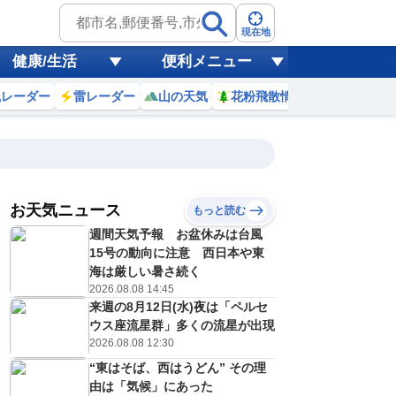
現在地
健康/生活
便利メニュー
風レーダー
雷レーダー
山の天気
花粉飛散情報
世界天気
お天気ニュース
もっと読む
週間天気予報 お盆休みは台風
4
15
16
17
18
19
20
21
22
15号の動向に注意 西日本や東
海は厳しい暑さ続く
2026.08.08 14:45
来週の8月12日(水)夜は「ペルセ
0
0
0
0
0
0
0
0
リ
ミリ
ミリ
ミリ
ミリ
ミリ
ミリ
ミリ
ミリ
ウス座流星群」多くの流星が出現
32
31
30
29
27
26
26
26
℃
℃
℃
℃
℃
℃
℃
℃
℃
2026.08.08 12:30
“東はそば、西はうどん” その理
0
0
1
1
1
1
1
1
/s
m/s
m/s
m/s
m/s
m/s
m/s
m/s
m/s
由は「気候」にあった