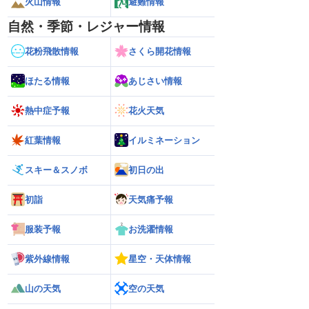
火山情報
避難情報
自然・季節・レジャー情報
花粉飛散情報
さくら開花情報
ほたる情報
あじさい情報
熱中症予報
花火天気
紅葉情報
イルミネーション
スキー＆スノボ
初日の出
初詣
天気痛予報
服装予報
お洗濯情報
紫外線情報
星空・天体情報
山の天気
空の天気