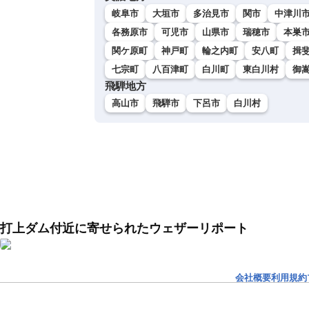
岐阜市
大垣市
多治見市
関市
中津川
各務原市
可児市
山県市
瑞穂市
本巣
関ケ原町
神戸町
輪之内町
安八町
揖
七宗町
八百津町
白川町
東白川村
御
飛騨地方
高山市
飛騨市
下呂市
白川村
打上ダム付近に寄せられたウェザーリポート
会社概要
利用規約