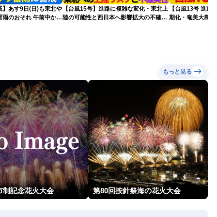
】あす9日(日)も東北や
【台風15号】進路に複雑な変化・東北上
【台風13号 進路
雷雨のおそれ 午前中から
陸の可能性と西日本へ影響拡大の不確実
期化・奄美大島で
険も
性
波に要警戒（2026.0
もっと見る
市制記念花火大会
第80回按針祭海の花火大会