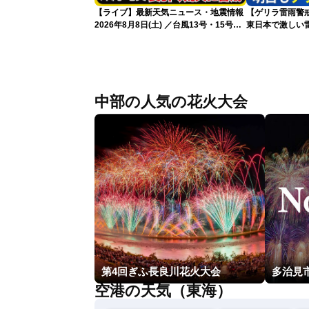
【ライブ】最新天気ニュース・地震情報
【ゲリラ雷雨警戒
2026年8月8日(土) ／台風13号・15号
東日本で激しい
ゲリラ雷雨最新見解 令和8年熊本地震
雨雲急発達の危
情報〈ウェザーニュースLiVEムーン・戸
北美月／芳野達郎〉
中部の人気の花火大会
第4回ぎふ長良川花火大会
多治見
空港の天気（東海）