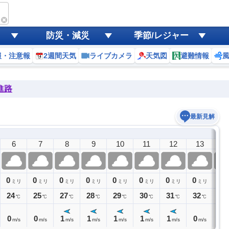
防災・減災
季節/レジャー
報・注意報
2週間天気
ライブカメラ
天気図
避難情報
進路
最新見解
6
7
8
9
10
11
12
13
1
0
0
0
0
0
0
0
0
0
ミリ
ミリ
ミリ
ミリ
ミリ
ミリ
ミリ
ミリ
ミ
24
25
27
28
29
30
31
32
32
℃
℃
℃
℃
℃
℃
℃
℃
0
0
1
1
1
1
1
0
0
m/s
m/s
m/s
m/s
m/s
m/s
m/s
m/s
m