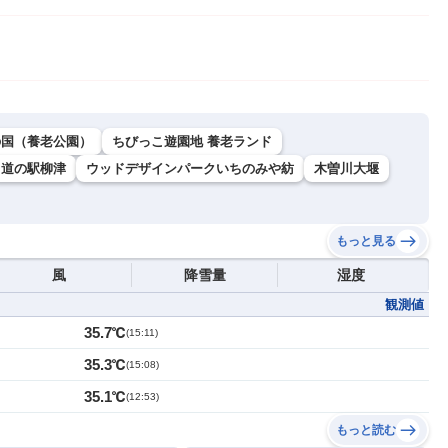
の国（養老公園）
ちびっこ遊園地 養老ランド
道の駅柳津
ウッドデザインパークいちのみや紡
木曽川大堰
もっと見る
風
降雪量
湿度
観測値
35.7℃
(
15:11
)
35.3℃
(
15:08
)
35.1℃
(
12:53
)
もっと読む