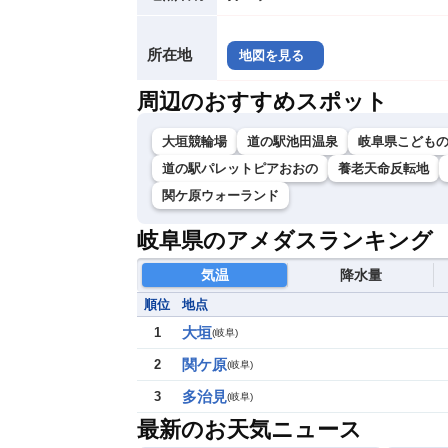
所在地
地図を見る
周辺のおすすめスポット
大垣競輪場
道の駅池田温泉
岐阜県こども
道の駅パレットピアおおの
養老天命反転地
関ケ原ウォーランド
岐阜県のアメダスランキング
気温
降水量
順位
地点
大垣
1
(
岐阜
)
関ケ原
2
(
岐阜
)
多治見
3
(
岐阜
)
最新のお天気ニュース