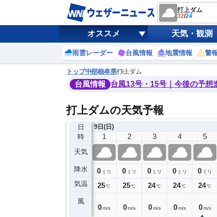
打上ダム
32
/
24
オススメ
天気・観測
雨雲レーダー
台風情報
地震情報
警
トップ
中部
岐阜県
打上ダム
台風情報
台風13号・15号｜今後の予想
打上ダムの天気予報
日
8日(土)
9日(日)
21
22
23
0
1
2
3
4
5
時
天気
降水
0
0
0
0
0
0
0
0
ミリ
ミリ
ミリ
ミリ
ミリ
ミリ
ミリ
ミリ
ミリ
気温
7
27
26
26
25
25
24
24
24
℃
℃
℃
℃
℃
℃
℃
℃
℃
風
1
1
0
0
0
0
0
0
0
m/s
m/s
m/s
m/s
m/s
m/s
m/s
m/s
m/s