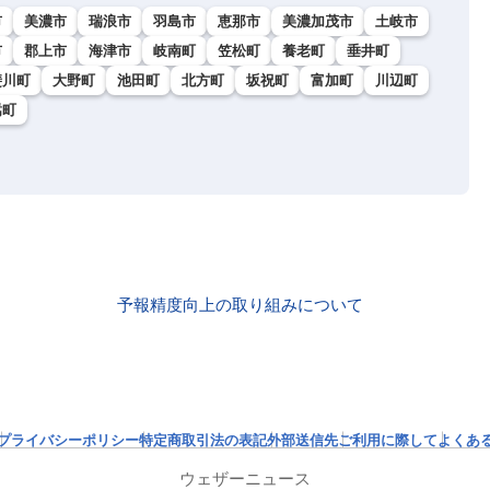
市
美濃市
瑞浪市
羽島市
恵那市
美濃加茂市
土岐市
市
郡上市
海津市
岐南町
笠松町
養老町
垂井町
斐川町
大野町
池田町
北方町
坂祝町
富加町
川辺町
嵩町
予報精度向上の取り組みについて
プライバシーポリシー
特定商取引法の表記
外部送信先
ご利用に際して
よくあ
ウェザーニュース