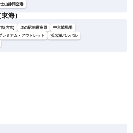
富士山静岡空港
（東海）
宮(内宮)
道の駅朝霧高原
中京競馬場
プレミアム・アウトレット
浜名湖パルパル