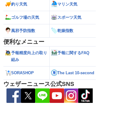
釣り天気
マリン天気
解説】通過後も影響長
【猛烈な雨と激しい雷雨】新潟は線状降
【お盆と台風15号
総雨量400mm超・高
水帯が発生のおそれも＜気象防災速報・
それ 接近後はゲリ
8.08 16:00）
記録的短時間大雨＞
ゴルフ場の天気
スポーツ天気
風邪予防指数
乾燥指数
便利なメニュー
予報精度向上の取り
予報に関するFAQ
組み
SORASHOP
The Last 10-second
ウェザーニュース公式SNS