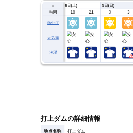
日
8日(土)
9日(日)
18
21
0
3
時間
熱中症
天気痛
洗濯
打上ダムの詳細情報
地点名称
打上ダム