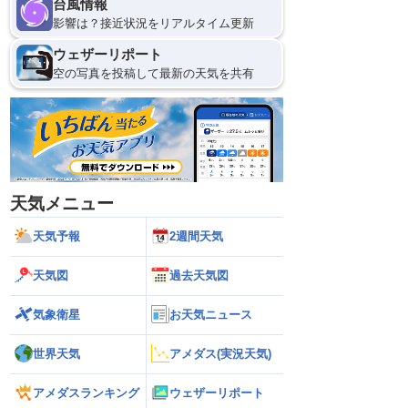
台風情報
影響は？接近状況をリアルタイム更新
ウェザーリポート
空の写真を投稿して最新の天気を共有
天気メニュー
天気予報
2週間天気
天気図
過去天気図
気象衛星
お天気ニュース
世界天気
アメダス(実況天気)
アメダスランキング
ウェザーリポート