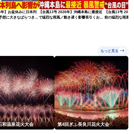
026年】お盆休みに日本列
【台風13号 2026年】沖縄本島に最接近
【台風13号 20
路予想に大きなばらつき
で猛烈な雨風／動き遅く影響長引くおそ
前の猛烈な雨風 最大
）
れ（7日13時更新）
測 吹き返しも猛
（7日11時更新）
もっと見る
回石和温泉花火大会
第4回ぎふ長良川花火大会