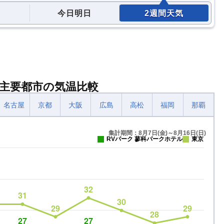
今日明日
2週間天気
と主要都市の気温比較
名古屋
京都
大阪
広島
高松
福岡
那覇
集計期間：8月7日(金)～8月16日(日)
RVパーク 蓼科パークホテル
東京