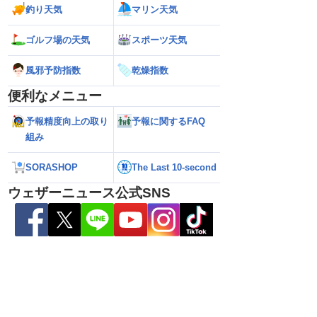
釣り天気
マリン天気
26年】台風の目に入る直
【台風13号 2026】大型で強い台風13号
【台風13号 202
ゴルフ場の天気
スポーツ天気
瞬間風速42.2m/s観
が沖縄・奄美に最接近 暴風や大雨警戒
県への影響は？（7
烈な暴風になるおそれ
（7日10時現在）
風邪予防指数
乾燥指数
便利なメニュー
予報精度向上の取り
予報に関するFAQ
組み
SORASHOP
The Last 10-second
ウェザーニュース公式SNS