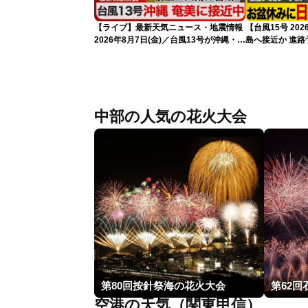
【ライブ】最新天気ニュース・地震情報
【台風15号 2
2026年8月7日(金)／台風13号が沖縄・奄
島へ接近か 進
美に最接近へ 令和8年熊本地震情報
（7日13時更新
〈ウェザーニュースLiVEアフタヌーン・
小林李衣奈／内藤邦裕〉
中部の人気の花火大会
第80回按針祭海の花火大会
第62
空港の天気（関東甲信）