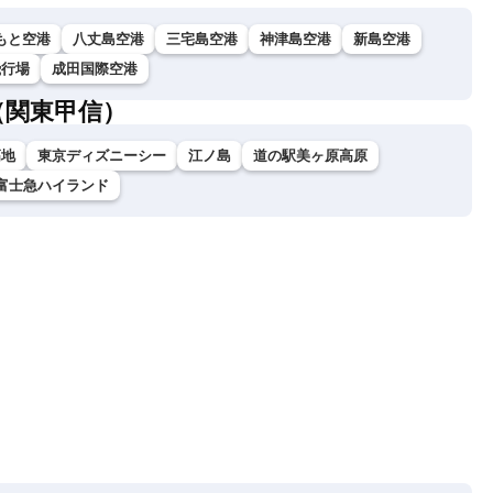
もと空港
八丈島空港
三宅島空港
神津島空港
新島空港
飛行場
成田国際空港
（関東甲信）
高地
東京ディズニーシー
江ノ島
道の駅美ヶ原高原
富士急ハイランド