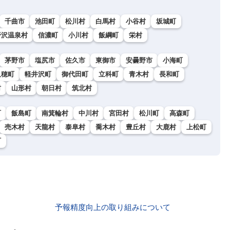
千曲市
池田町
松川村
白馬村
小谷村
坂城町
野沢温泉村
信濃町
小川村
飯綱町
栄村
茅野市
塩尻市
佐久市
東御市
安曇野市
小海町
久穂町
軽井沢町
御代田町
立科町
青木村
長和町
村
山形村
朝日村
筑北村
町
飯島町
南箕輪村
中川村
宮田村
松川町
高森町
売木村
天龍村
泰阜村
喬木村
豊丘村
大鹿村
上松町
町
予報精度向上の取り組みについて