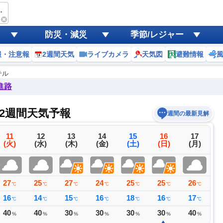
パークホテル
防災・減災
季節/レジャー
報・注意報
2週間天気
ライブカメラ
天気図
避難情報
テル
進路
2週間天気予報
週間の最新見解
11
12
13
14
15
16
17
(火)
(水)
(木)
(金)
(土)
(日)
(月)
27
25
27
24
25
25
26
2
℃
℃
℃
℃
℃
℃
℃
16
14
15
16
18
16
17
1
℃
℃
℃
℃
℃
℃
℃
40
40
30
30
30
30
40
5
%
%
%
%
%
%
%