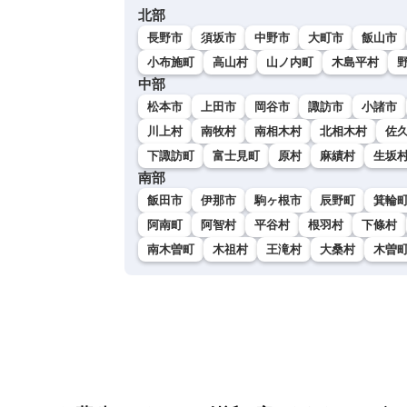
北部
長野市
須坂市
中野市
大町市
飯山市
小布施町
高山村
山ノ内町
木島平村
中部
松本市
上田市
岡谷市
諏訪市
小諸市
川上村
南牧村
南相木村
北相木村
佐
下諏訪町
富士見町
原村
麻績村
生坂
南部
飯田市
伊那市
駒ヶ根市
辰野町
箕輪
阿南町
阿智村
平谷村
根羽村
下條村
南木曽町
木祖村
王滝村
大桑村
木曽