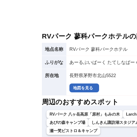
RVパーク 蓼科パークホテル
地点名称
RVパーク 蓼科パークホテル
ふりがな
あーるぶいぱーく たてしなぱー
所在地
長野県茅野市北山5522
地図を見る
周辺のおすすめスポット
RVパーク 八ヶ岳高原「原村」もみの木
Larch
あぴの森キャンプ場
しんきん諏訪湖スタジア
瀬一梵ビストロ＆キャンプ