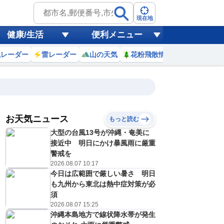
現在地
健康/生活
便利メニュー
風レーダー
雷レーダー
山の天気
花粉飛散情報
世界天気
お天気ニュース
もっと読む
18
19
20
21
大型の台風13号が沖縄・奄美に
(火)
(水)
(木)
(金)
予報の
接近中 明日にかけ暴風雨に厳重
E
E
E
E
信頼度
高
警戒を
A
2026.08.07 10:17
B
今日は広範囲で厳しい暑さ 明日
C
8
28
29
29
D
も九州から東北は熱中症対策が必
℃
℃
℃
℃
E
須
8
18
19
19
低
℃
℃
℃
℃
2026.08.07 15:25
？
0
40
40
40
沖縄本島地方で線状降水帯が発生
%
%
%
%