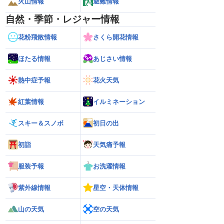
火山情報
避難情報
自然・季節・レジャー情報
花粉飛散情報
さくら開花情報
ほたる情報
あじさい情報
熱中症予報
花火天気
紅葉情報
イルミネーション
スキー＆スノボ
初日の出
初詣
天気痛予報
服装予報
お洗濯情報
紫外線情報
星空・天体情報
山の天気
空の天気