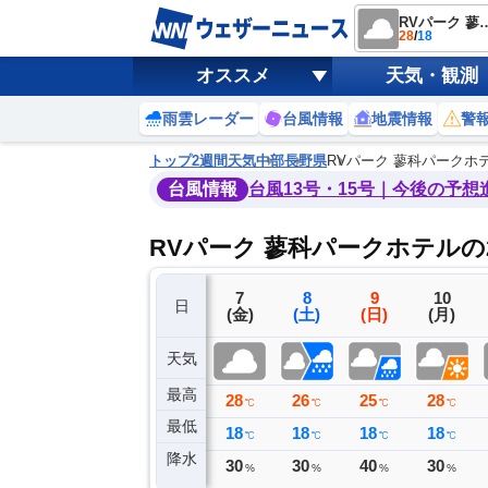
RVパーク 蓼科
28
/
18
オススメ
天気・観測
雨雲レーダー
台風情報
地震情報
警
トップ
2週間天気
中部
長野県
RVパーク 蓼科パークホ
台風情報
台風13号・15号｜今後の予想
RVパーク 蓼科パークホテルの
4
5
6
7
8
9
10
日
(火)
(水)
(木)
(金)
(土)
(日)
(月)
天気
最高
27
27
28
28
26
25
28
℃
℃
℃
℃
℃
℃
℃
最低
16
14
17
18
18
18
18
℃
℃
℃
℃
℃
℃
℃
降水
0
0
0
30
30
40
30
ミリ
ミリ
ミリ
%
%
%
%