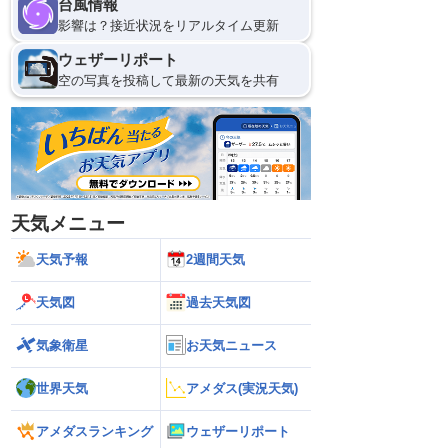
台風情報
影響は？接近状況をリアルタイム更新
ウェザーリポート
空の写真を投稿して最新の天気を共有
天気メニュー
天気予報
2週間天気
天気図
過去天気図
気象衛星
お天気ニュース
世界天気
アメダス(実況天気)
アメダスランキング
ウェザーリポート