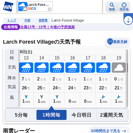
Larch Forest Village
26
/
18
検索
現在地
雨雲レーダー
台風情報
地震情報
警報・注意報
2週間天気
ラ
Larch Forest Village
トップ
中部
長野県
台風情報
台風13号・15号｜今後の予想進路
Larch Forest Villageの天気予報
最新見解
日
8日(土)
12
13
14
15
16
17
18
19
時
天気
降水
1
7
2
2
1
1
1
0
0
ミリ
ミリ
ミリ
ミリ
ミリ
ミリ
ミリ
ミリ
気温
26
26
25
24
24
23
22
21
2
℃
℃
℃
℃
℃
℃
℃
℃
風
1
1
1
1
0
0
1
1
0
m/s
m/s
m/s
m/s
m/s
m/s
m/s
m/s
5分毎
1時間毎
今日明日
2週間天気
雨雲レーダー
60時間先まで見る