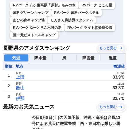
RVパーク 八ヶ岳高原「原村」もみの木
RVパーク こころ屋
蓼科グリーンキャンプ
RVパーク 蓼科パークホテル
あぴの森キャンプ場
しんきん諏訪湖スタジアム
RVパーク ゆーとろん水神の湯
RVパーク ライト赤砂崎公園
瀬一梵ビストロ＆キャンプ
長野県のアメダスランキング
もっと見る
気温
降水量
風
降雪量
湿度
順位
地点
観測値
長野
10:56
1
上田
33.9℃
長野
11:35
2
飯山
33.8℃
長野
11:47
3
伊那
33.7℃
最新のお天気ニュース
もっと読む
今日8月8日(土)の天気予報 沖縄・奄美は台風13
号による荒天に厳重警戒 西・東日本は厳しい暑