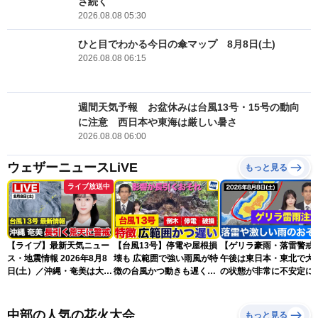
さ続く
2026.08.08 05:30
ひと目でわかる今日の傘マップ 8月8日(土)
2026.08.08 06:15
週間天気予報 お盆休みは台風13号・15号の動向
に注意 西日本や東海は厳しい暑さ
2026.08.08 06:00
ウェザーニュースLiVE
もっと見る
ライブ放送中
【ライブ】最新天気ニュー
【台風13号】停電や屋根損
【ゲリラ豪雨・落雷警戒
ス・地震情報 2026年8月8
壊も 広範囲で強い雨風が特
午後は東日本・東北で大
日(土）／沖縄・奄美は大荒
徴の台風かつ動きも遅く影
の状態が非常に不安定に
れの天気が続く／令和8年
響が長引くおそれ
2026.08.08
熊本地震情報〈ウェザーニ
ュースLiVEコーヒータイ
中部の人気の花火大会
もっと見る