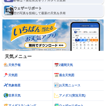
影響は？接近状況をリアルタイム更新
ウェザーリポート
空の写真を投稿して最新の天気を共有
天気メニュー
天気予報
2週間天気
天気図
過去天気図
気象衛星
お天気ニュース
世界天気
アメダス(実況天気)
アメダスランキング
ウェザーリポート