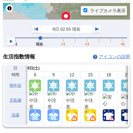
生活指数情報
アイコンの説明
日
8日(土)
6
9
12
15
18
21
時間
熱中症
天気痛
洗濯