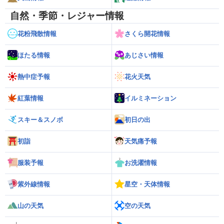
自然・季節・レジャー情報
花粉飛散情報
さくら開花情報
ほたる情報
あじさい情報
熱中症予報
花火天気
紅葉情報
イルミネーション
スキー＆スノボ
初日の出
初詣
天気痛予報
服装予報
お洗濯情報
紫外線情報
星空・天体情報
山の天気
空の天気