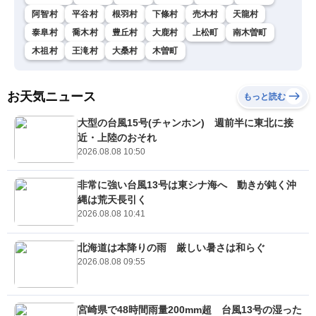
阿智村
平谷村
根羽村
下條村
売木村
天龍村
泰阜村
喬木村
豊丘村
大鹿村
上松町
南木曽町
木祖村
王滝村
大桑村
木曽町
お天気ニュース
もっと読む
大型の台風15号(チャンホン) 週前半に東北に接
近・上陸のおそれ
2026.08.08 10:50
非常に強い台風13号は東シナ海へ 動きが鈍く沖
縄は荒天長引く
2026.08.08 10:41
北海道は本降りの雨 厳しい暑さは和らぐ
2026.08.08 09:55
宮崎県で48時間雨量200mm超 台風13号の湿った