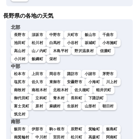
長野県の各地の天気
北部
長野市
須坂市
中野市
大町市
飯山市
千曲市
池田町
松川村
白馬村
小谷村
坂城町
小布施町
高山村
山ノ内町
木島平村
野沢温泉村
信濃町
小川村
飯綱町
栄村
中部
松本市
上田市
岡谷市
諏訪市
小諸市
茅野市
塩尻市
佐久市
東御市
安曇野市
小海町
川上村
南牧村
南相木村
北相木村
佐久穂町
軽井沢町
御代田町
立科町
青木村
長和町
下諏訪町
富士見町
原村
麻績村
生坂村
山形村
朝日村
筑北村
南部
飯田市
伊那市
駒ヶ根市
辰野町
箕輪町
飯島町
南箕輪村
中川村
宮田村
松川町
高森町
阿南町