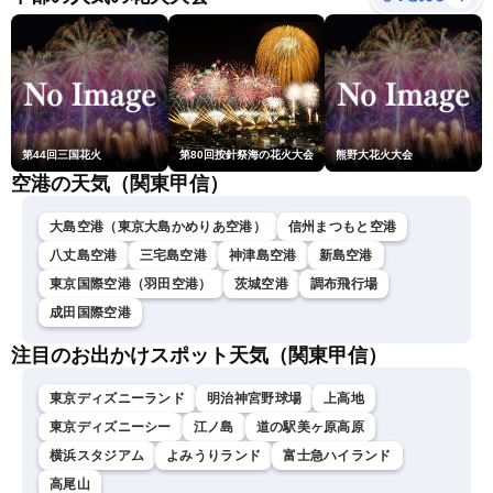
ム・青原桃香／山口剛央〉
第44回三国花火
第80回按針祭海の花火大会
熊野大花火大会
空港の天気（関東甲信）
大島空港（東京大島かめりあ空港）
信州まつもと空港
八丈島空港
三宅島空港
神津島空港
新島空港
東京国際空港（羽田空港）
茨城空港
調布飛行場
成田国際空港
注目のお出かけスポット天気（関東甲信）
東京ディズニーランド
明治神宮野球場
上高地
東京ディズニーシー
江ノ島
道の駅美ヶ原高原
横浜スタジアム
よみうりランド
富士急ハイランド
高尾山