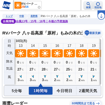
RVパーク 八ヶ岳高原「原村」もみの木
28
/
16
検索
現在地
雨雲レーダー
台風情報
地震情報
警報・注意報
2週間天気
ラ
RVパーク 八ヶ岳高原「原村」もみの木
トップ
中部
長野県
台風情報
台風13号・15号・16号｜今後の予想進路
RVパーク 八ヶ岳高原「原村」もみの木の天気予報
最新見解
日
10日(月)
12
13
14
15
16
17
18
19
時
天気
降水
0
0
0
0
0
0
0
0
0
ミリ
ミリ
ミリ
ミリ
ミリ
ミリ
ミリ
ミリ
気温
26
27
27
28
27
25
23
21
1
℃
℃
℃
℃
℃
℃
℃
℃
風
3
3
3
3
2
2
2
1
1
m/s
m/s
m/s
m/s
m/s
m/s
m/s
m/s
5分毎
1時間毎
今日明日
2週間天気
雨雲レーダー
60時間先まで見る