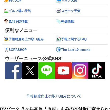
釣り天気
マリン天気
ゴルフ場の天気
スポーツ天気
風邪予防指数
乾燥指数
便利なメニュー
予報精度向上の取り組み
予報に関するFAQ
SORASHOP
The Last 10-second
ウェザーニュース公式SNS
予報精度向上の取り組みについて
RVパーク 八ヶ岳高原「原村」もみの木付近に寄せら
8月10日