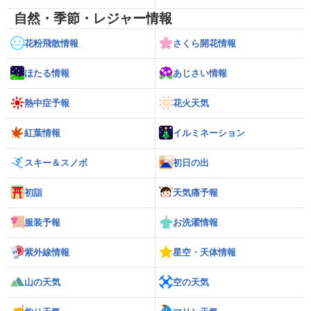
自然・季節・レジャー情報
花粉飛散情報
さくら開花情報
ほたる情報
あじさい情報
熱中症予報
花火天気
紅葉情報
イルミネーション
スキー＆スノボ
初日の出
初詣
天気痛予報
服装予報
お洗濯情報
紫外線情報
星空・天体情報
山の天気
空の天気