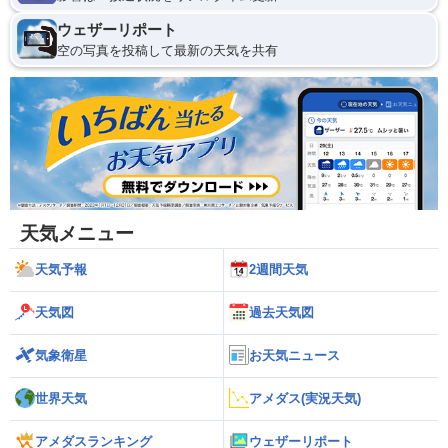
ウェザーリポート
空の写真を投稿して最新の天気を共有
天気メニュー
天気予報
2週間天気
天気図
過去天気図
気象衛星
お天気ニュース
世界天気
アメダス(実況天気)
アメダスランキング
ウェザーリポート