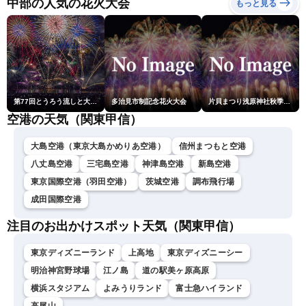
中部の人気の花火大会
もっと見る
ム・小林李衣奈／有賀哲
夫〉
第77回とうろう流しと大花火大会
多治見市制記念花火大会
片貝まつり浅原神社秋季例大祭奉納大煙火
空港の天気（関東甲信）
大島空港（東京大島かめりあ空港）
信州まつもと空港
八丈島空港
三宅島空港
神津島空港
新島空港
東京国際空港（羽田空港）
茨城空港
調布飛行場
成田国際空港
注目のお出かけスポット天気（関東甲信）
東京ディズニーランド
上高地
東京ディズニーシー
明治神宮野球場
江ノ島
道の駅美ヶ原高原
横浜スタジアム
よみうりランド
富士急ハイランド