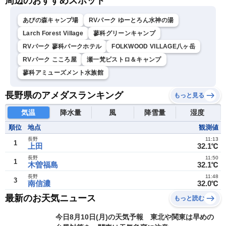
周辺のおすすめスポット
あぴの森キャンプ場
RVパーク ゆーとろん水神の湯
Larch Forest Village
蓼科グリーンキャンプ
RVパーク 蓼科パークホテル
FOLKWOOD VILLAGE八ヶ岳
RVパーク こころ屋
瀬一梵ビストロ＆キャンプ
蓼科アミューズメント水族館
長野県のアメダスランキング
もっと見る
気温
降水量
風
降雪量
湿度
順位
地点
観測値
長野
11:13
1
上田
32.1℃
長野
11:50
1
木曽福島
32.1℃
長野
11:48
3
南信濃
32.0℃
最新のお天気ニュース
もっと読む
今日8月10日(月)の天気予報 東北や関東は早めの