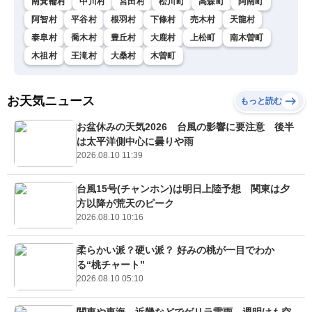
南箕輪村
中川村
宮田村
松川町
高森町
阿南町
阿智村
平谷村
根羽村
下條村
売木村
天龍村
泰阜村
喬木村
豊丘村
大鹿村
上松町
南木曽町
木祖村
王滝村
大桑村
木曽町
お天気ニュース
もっと読む
お盆休みの天気2026 台風の影響に要注意 後半
は太平洋側中心に曇りや雨
2026.08.10 11:39
台風15号(チャンホン)は明日上陸予想 関東は夕
方以降が荒天のピーク
2026.08.10 10:16
柔らかい派？硬い派？ 好みの桃が一目でわか
る“桃チャート”
2026.08.10 05:10
関東や東海、近畿などでゲリラ雷雨 週明けも空