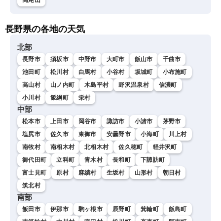
高尾山
長野県の各地の天気
北部
長野市
須坂市
中野市
大町市
飯山市
千曲市
池田町
松川村
白馬村
小谷村
坂城町
小布施町
高山村
山ノ内町
木島平村
野沢温泉村
信濃町
小川村
飯綱町
栄村
中部
松本市
上田市
岡谷市
諏訪市
小諸市
茅野市
塩尻市
佐久市
東御市
安曇野市
小海町
川上村
南牧村
南相木村
北相木村
佐久穂町
軽井沢町
御代田町
立科町
青木村
長和町
下諏訪町
富士見町
原村
麻績村
生坂村
山形村
朝日村
筑北村
南部
飯田市
伊那市
駒ヶ根市
辰野町
箕輪町
飯島町