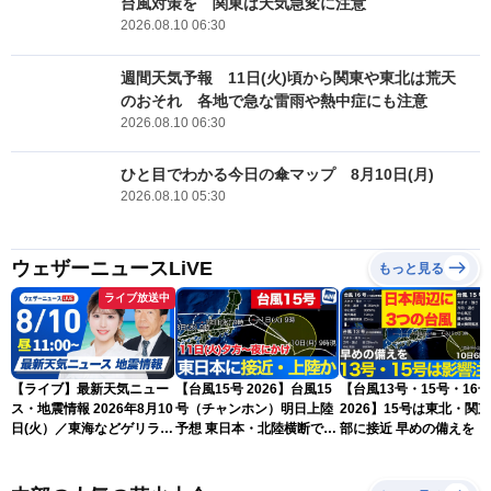
台風対策を 関東は天気急変に注意
2026.08.10 06:30
週間天気予報 11日(火)頃から関東や東北は荒天
のおそれ 各地で急な雷雨や熱中症にも注意
2026.08.10 06:30
ひと目でわかる今日の傘マップ 8月10日(月)
2026.08.10 05:30
ウェザーニュースLiVE
もっと見る
ライブ放送中
【ライブ】最新天気ニュー
【台風15号 2026】台風15
【台風13号・15号・16号
ス・地震情報 2026年8月10
号（チャンホン）明日上陸
2026】15号は東北・関
日(火）／東海などゲリラ雷
予想 東日本・北陸横断で大
部に接近 早めの備えを（
雨に注意 東北や関東は早め
雨や暴風に要警戒（10日9
日6時更新）
の台風対策を〈ウェザーニ
時現在）
ュースLiVEコーヒータイ