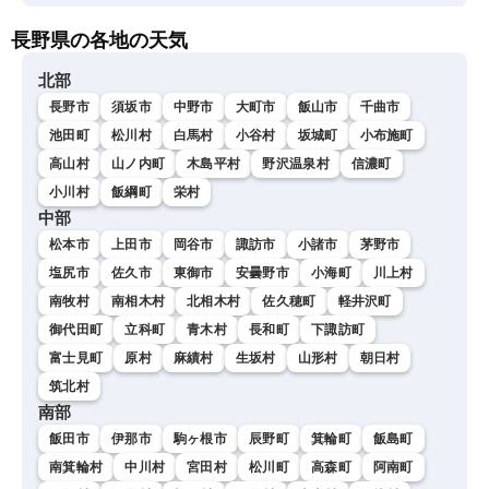
長野県の各地の天気
北部
長野市
須坂市
中野市
大町市
飯山市
千曲市
池田町
松川村
白馬村
小谷村
坂城町
小布施町
高山村
山ノ内町
木島平村
野沢温泉村
信濃町
小川村
飯綱町
栄村
中部
松本市
上田市
岡谷市
諏訪市
小諸市
茅野市
塩尻市
佐久市
東御市
安曇野市
小海町
川上村
南牧村
南相木村
北相木村
佐久穂町
軽井沢町
御代田町
立科町
青木村
長和町
下諏訪町
富士見町
原村
麻績村
生坂村
山形村
朝日村
筑北村
南部
飯田市
伊那市
駒ヶ根市
辰野町
箕輪町
飯島町
南箕輪村
中川村
宮田村
松川町
高森町
阿南町