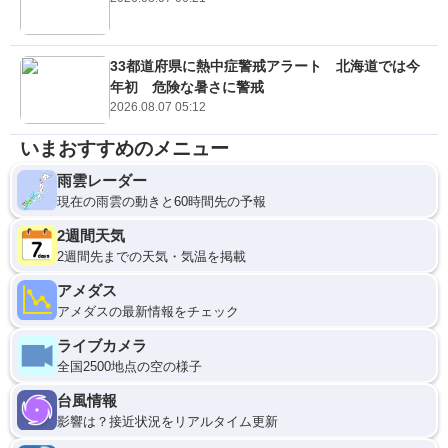
33都道府県に熱中症警戒アラート 北海道では今
年初 危険な暑さに警戒
2026.08.07 05:12
いまおすすめのメニュー
雨雲レーダー
現在の雨雲の動きと60時間先の予報
2週間天気
2週間先までの天気・気温を掲載
アメダス
アメダスの最新情報をチェック
ライブカメラ
全国2500地点の空の様子
台風情報
影響は？接近状況をリアルタイム更新