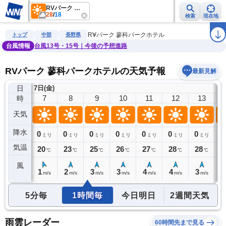
RVパーク 蓼科パークホテル
28
/
18
検索
現在地
雨雲レーダー
台風情報
地震情報
警報・注意報
2週間天気
ラ
RVパーク 蓼科パークホテル
トップ
中部
長野県
台風情報
台風13号・15号｜今後の予想進路
RVパーク 蓼科パークホテルの天気予報
最新見解
日
7日(金)
6
7
8
9
10
11
12
13
時
天気
降水
0
0
0
0
0
0
0
0
0
ミリ
ミリ
ミリ
ミリ
ミリ
ミリ
ミリ
ミリ
気温
19
20
23
25
26
27
28
28
2
℃
℃
℃
℃
℃
℃
℃
℃
風
1
1
2
3
3
4
4
3
3
m/s
m/s
m/s
m/s
m/s
m/s
m/s
m/s
5分毎
1時間毎
今日明日
2週間天気
雨雲レーダー
60時間先まで見る