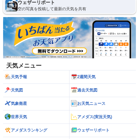
ウェザーリポート
空の写真を投稿して最新の天気を共有
天気メニュー
天気予報
2週間天気
天気図
過去天気図
気象衛星
お天気ニュース
世界天気
アメダス(実況天気)
アメダスランキング
ウェザーリポート