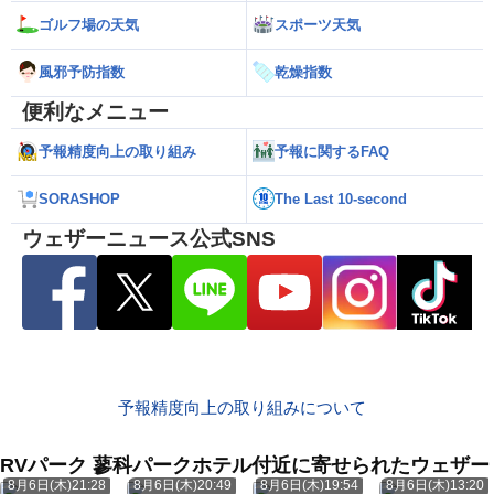
ゴルフ場の天気
スポーツ天気
風邪予防指数
乾燥指数
便利なメニュー
予報精度向上の取り組み
予報に関するFAQ
SORASHOP
The Last 10-second
ウェザーニュース公式SNS
予報精度向上の取り組みについて
RVパーク 蓼科パークホテル付近に寄せられたウェザー
8月6日(木)21:28
8月6日(木)20:49
8月6日(木)19:54
8月6日(木)13:20