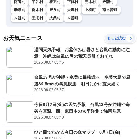
阿智村
平谷村
根羽村
下條村
売木村
天龍村
泰阜村
喬木村
豊丘村
大鹿村
上松町
南木曽町
木祖村
王滝村
大桑村
木曽町
お天気ニュース
もっと読む
週間天気予報 お盆休みは暑さと台風の動向に注
意 沖縄は台風13号の荒天長引くおそれ
2026.08.07 05:45
台風13号が沖縄・奄美に最接近へ 奄美大島で風
速34.5m/sの暴風観測 明日にかけ荒天続く
2026.08.07 05:57
今日8月7日(金)の天気予報 台風13号が沖縄や奄
美を直撃 西、東日本の太平洋側で強雨注意
2026.08.07 05:40
ひと目でわかる今日の傘マップ 8月7日(金)
2026.08.07 06:21