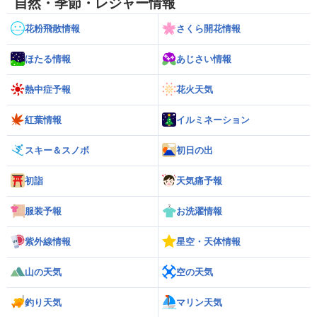
自然・季節・レジャー情報
花粉飛散情報
さくら開花情報
ほたる情報
あじさい情報
熱中症予報
花火天気
紅葉情報
イルミネーション
スキー＆スノボ
初日の出
初詣
天気痛予報
服装予報
お洗濯情報
紫外線情報
星空・天体情報
山の天気
空の天気
釣り天気
マリン天気