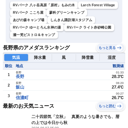
RVパーク 八ヶ岳高原「原村」もみの木
Larch Forest Village
RVパーク こころ屋
蓼科グリーンキャンプ
あぴの森キャンプ場
しんきん諏訪湖スタジアム
RVパーク ゆーとろん水神の湯
RVパーク ライト赤砂崎公園
瀬一梵ビストロ＆キャンプ
長野県のアメダスランキング
もっと見る
気温
降水量
風
降雪量
湿度
順位
地点
観測値
長野
01:33
1
長野
28.3℃
長野
06:20
2
飯山
27.4℃
長野
00:27
3
信濃町
26.7℃
最新のお天気ニュース
もっと読む
二十四節気「立秋」 真夏のような暑さでも、暦
の上では今日から秋