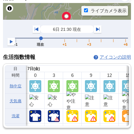
生活指数情報
アイコンの説明
日
7日(金)
0
3
6
9
12
15
時間
熱中症
天気痛
洗濯