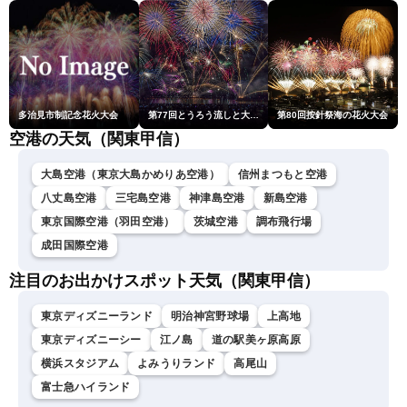
多治見市制記念花火大会
第77回とうろう流しと大花火大会
第80回按針祭海の花火大会
空港の天気（関東甲信）
大島空港（東京大島かめりあ空港）
信州まつもと空港
八丈島空港
三宅島空港
神津島空港
新島空港
東京国際空港（羽田空港）
茨城空港
調布飛行場
成田国際空港
注目のお出かけスポット天気（関東甲信）
東京ディズニーランド
明治神宮野球場
上高地
東京ディズニーシー
江ノ島
道の駅美ヶ原高原
横浜スタジアム
よみうりランド
高尾山
富士急ハイランド