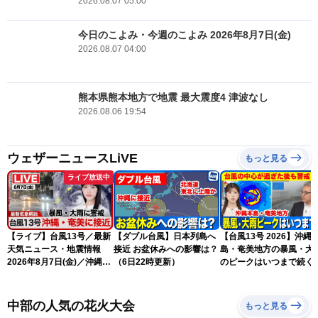
2026.08.07 05:00
今日のこよみ・今週のこよみ 2026年8月7日(金)
2026.08.07 04:00
熊本県熊本地方で地震 最大震度4 津波なし
2026.08.06 19:54
ウェザーニュースLiVE
もっと見る
ライブ放送中
【ライブ】台風13号／最新
【ダブル台風】日本列島へ
【台風13号 2026】沖縄
天気ニュース・地震情報
接近 お盆休みへの影響は？
島・奄美地方の暴風・大
2026年8月7日(金)／沖縄・
（6日22時更新）
のピークはいつまで続く
奄美は台風による暴風雨に
（6日18時更新）
厳重警戒〈ウェザーニュー
スLiVEモーニング・松本真
中部の人気の花火大会
もっと見る
央／有賀哲夫〉