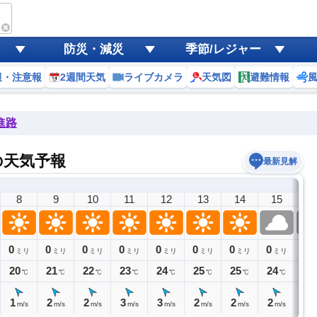
防災・減災
季節/レジャー
報・注意報
2週間天気
ライブカメラ
天気図
避難情報
進路
の天気予報
最新見解
8
9
10
11
12
13
14
15
1
0
0
0
0
0
0
0
0
0
ミリ
ミリ
ミリ
ミリ
ミリ
ミリ
ミリ
ミリ
ミ
20
21
22
23
24
25
25
24
22
℃
℃
℃
℃
℃
℃
℃
℃
1
2
2
3
3
2
2
2
2
m/s
m/s
m/s
m/s
m/s
m/s
m/s
m/s
m