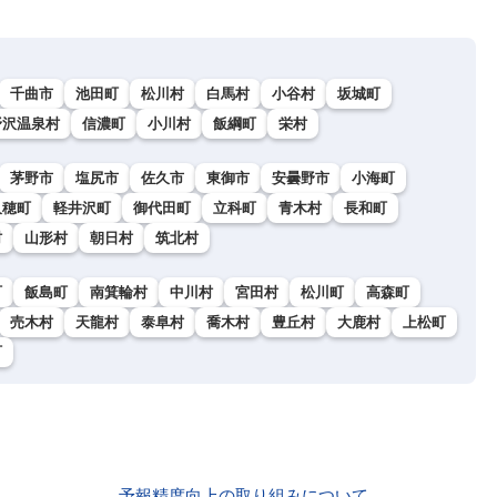
千曲市
池田町
松川村
白馬村
小谷村
坂城町
野沢温泉村
信濃町
小川村
飯綱町
栄村
茅野市
塩尻市
佐久市
東御市
安曇野市
小海町
久穂町
軽井沢町
御代田町
立科町
青木村
長和町
村
山形村
朝日村
筑北村
町
飯島町
南箕輪村
中川村
宮田村
松川町
高森町
売木村
天龍村
泰阜村
喬木村
豊丘村
大鹿村
上松町
町
予報精度向上の取り組みについて