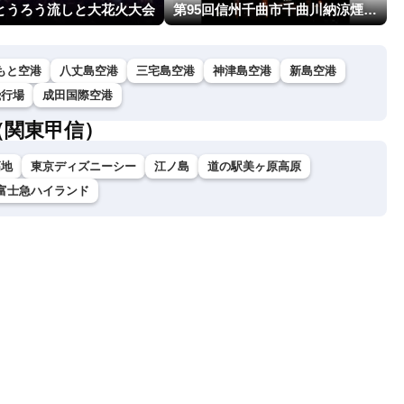
回とうろう流しと大花火大会
第95回信州千曲市千曲川納涼煙火大会
もと空港
八丈島空港
三宅島空港
神津島空港
新島空港
飛行場
成田国際空港
（関東甲信）
高地
東京ディズニーシー
江ノ島
道の駅美ヶ原高原
富士急ハイランド