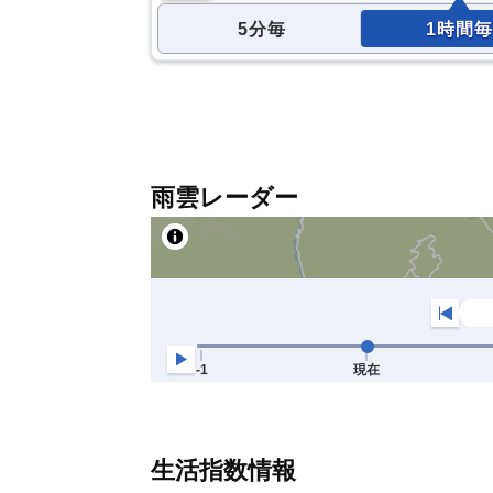
5分毎
1時間毎
雨雲レーダー
生活指数情報