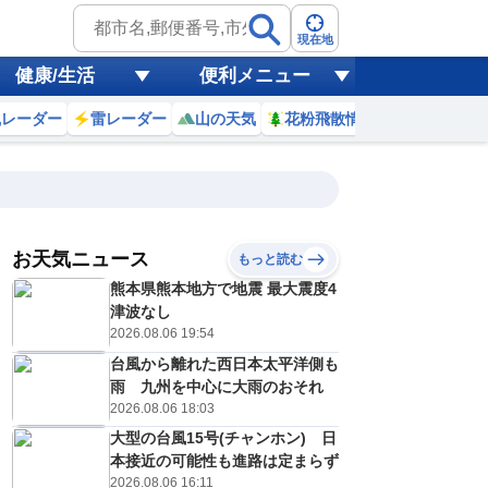
現在地
健康/生活
便利メニュー
風レーダー
雷レーダー
山の天気
花粉飛散情報
世界天気
お天気ニュース
もっと読む
8日(土)
熊本県熊本地方で地震 最大震度4
6
17
18
19
20
21
22
23
0
津波なし
2026.08.06 19:54
台風から離れた西日本太平洋側も
0
0
0
0
0
0
0
0
雨 九州を中心に大雨のおそれ
リ
ミリ
ミリ
ミリ
ミリ
ミリ
ミリ
ミリ
ミリ
2026.08.06 18:03
21
20
19
18
18
17
17
17
℃
℃
℃
℃
℃
℃
℃
℃
℃
大型の台風15号(チャンホン) 日
本接近の可能性も進路は定まらず
1
1
1
1
1
1
0
0
/s
m/s
m/s
m/s
m/s
m/s
m/s
m/s
m/s
2026.08.06 16:11