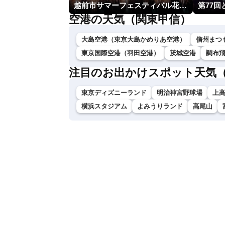
越前市サマーフェスティバル花火大会
第77
空港の天気（関東甲信）
大島空港（東京大島かめりあ空港）
信州まつ
東京国際空港（羽田空港）
茨城空港
調布
注目のお出かけスポット天気
東京ディズニーランド
明治神宮野球場
上
横浜スタジアム
よみうりランド
高尾山