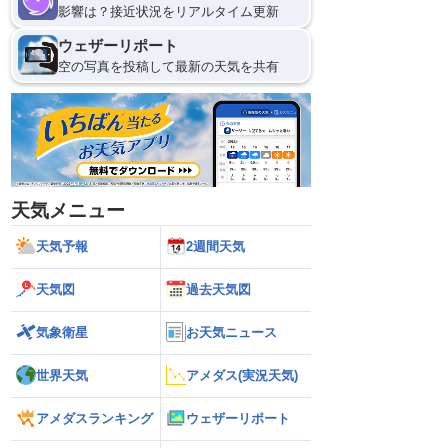
影響は？接近状況をリアルタイム更新
ウェザーリポート
空の写真を投稿して最新の天気を共有
天気メニュー
天気予報
2週間天気
天気図
過去天気図
気象衛星
お天気ニュース
世界天気
アメダス(実況天気)
アメダスランキング
ウェザーリポート