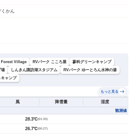
ぞくかん
 Forest Village
RVパーク こころ屋
蓼科グリーンキャンプ
゚場
しんきん諏訪湖スタジアム
RVパーク ゆーとろん水神の湯
＆キャンプ
もっと見る
風
降雪量
湿度
観測値
28.3℃
(
01:33
)
26.7℃
(
00:27
)