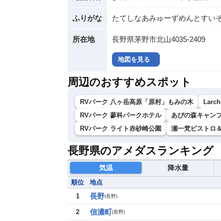
ふりがな
たてしなあみゅーずめんとすい
所在地
長野県茅野市北山4035-2409
地図を見る
周辺のおすすめスポット
RVパーク 八ヶ岳高原「原村」もみの木
Larch
RVパーク 蓼科パークホテル
あぴの森キャンフ
RVパーク ライト赤砂崎公園
瀬一梵ビストロ
長野県のアメダスランキング
気温
降水量
順位
地点
長野
1
(
長野
)
信濃町
2
(
長野
)