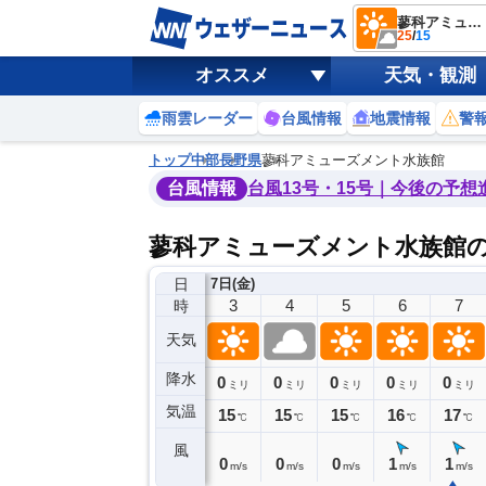
蓼科アミューズメント水族館
25
/
15
オススメ
天気・観測
雨雲レーダー
台風情報
地震情報
警
トップ
中部
長野県
蓼科アミューズメント水族館
台風情報
台風13号・15号｜今後の予想
蓼科アミューズメント水族館
日
日(木)
7日(金)
23
0
1
2
3
4
5
6
7
時
天気
降水
0
0
0
0
0
0
0
0
ミリ
ミリ
ミリ
ミリ
ミリ
ミリ
ミリ
ミリ
ミリ
気温
15
15
15
15
15
15
15
16
17
℃
℃
℃
℃
℃
℃
℃
℃
℃
風
1
1
1
0
0
0
0
1
1
m/s
m/s
m/s
m/s
m/s
m/s
m/s
m/s
m/s