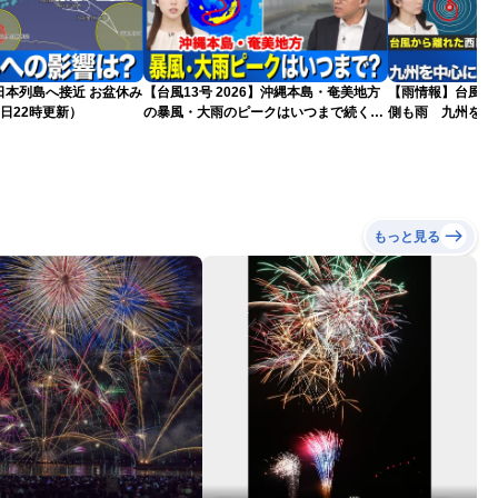
島へ接近 お盆休み
【台風13号 2026】沖縄本島・奄美地方
【雨情報】台風か
日22時更新）
の暴風・大雨のピークはいつまで続く？
側も雨 九州を中
（6日18時更新）
もっと見る