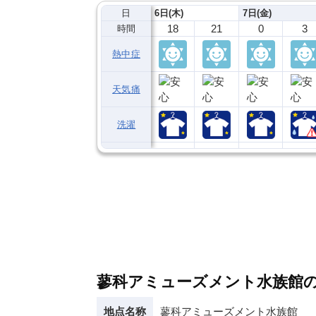
日
6日(木)
7日(金)
18
21
0
3
時間
熱中症
天気痛
洗濯
蓼科アミューズメント水族館
地点名称
蓼科アミューズメント水族館