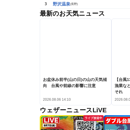
野沢温泉
3
(
長野
)
最新のお天気ニュース
お盆休み前半(山の日)の山の天気傾
【台風1
向 台風や前線の影響に注意
漁業など
それ
2026.08.06 14:10
2026.08.
ウェザーニュースLiVE
ライブ放送中