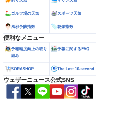
釣り天気
マリン天気
ゴルフ場の天気
スポーツ天気
ら離れた西日本太平洋
【熊本八代で39℃観測】被災地・熊本へ
【台風15号 202
風邪予防指数
乾燥指数
心に大雨のおそれ
台風による雨風の影響は？
の可能性も進路は定
新）
便利なメニュー
予報精度向上の取り
予報に関するFAQ
組み
SORASHOP
The Last 10-second
ウェザーニュース公式SNS