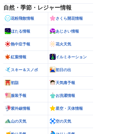
自然・季節・レジャー情報
花粉飛散情報
さくら開花情報
ほたる情報
あじさい情報
熱中症予報
花火天気
紅葉情報
イルミネーション
スキー＆スノボ
初日の出
初詣
天気痛予報
服装予報
お洗濯情報
紫外線情報
星空・天体情報
山の天気
空の天気