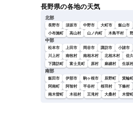
長野県の各地の天気
北部
長野市
須坂市
中野市
大町市
飯山市
小布施町
高山村
山ノ内町
木島平村
中部
松本市
上田市
岡谷市
諏訪市
小諸市
川上村
南牧村
南相木村
北相木村
佐
下諏訪町
富士見町
原村
麻績村
生坂
南部
飯田市
伊那市
駒ヶ根市
辰野町
箕輪
阿南町
阿智村
平谷村
根羽村
下條村
南木曽町
木祖村
王滝村
大桑村
木曽