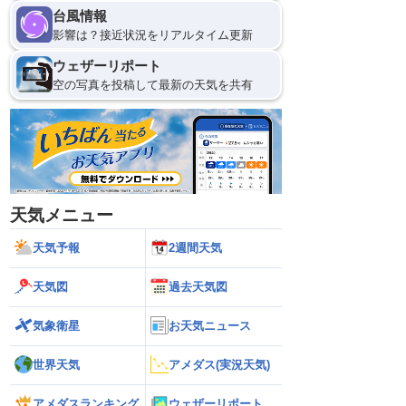
台風情報
影響は？接近状況をリアルタイム更新
ウェザーリポート
空の写真を投稿して最新の天気を共有
天気メニュー
天気予報
2週間天気
天気図
過去天気図
気象衛星
お天気ニュース
世界天気
アメダス(実況天気)
アメダスランキング
ウェザーリポート