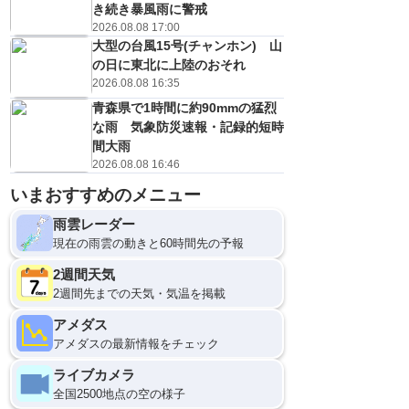
き続き暴風雨に警戒
2026.08.08 17:00
大型の台風15号(チャンホン) 山
の日に東北に上陸のおそれ
2026.08.08 16:35
青森県で1時間に約90mmの猛烈
な雨 気象防災速報・記録的短時
間大雨
2026.08.08 16:46
いまおすすめのメニュー
10日(月)
21
0
雨雲レーダー
現在の雨雲の動きと60時間先の予報
2週間天気
2週間先までの天気・気温を掲載
アメダス
アメダスの最新情報をチェック
ライブカメラ
全国2500地点の空の様子