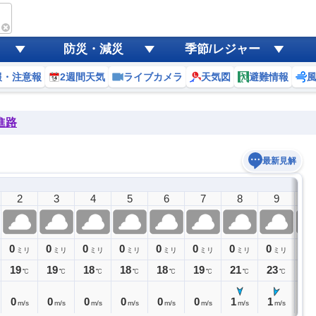
防災・減災
季節/レジャー
報・注意報
2週間天気
ライブカメラ
天気図
避難情報
進路
最新見解
2
3
4
5
6
7
8
9
1
0
0
0
0
0
0
0
0
0
ミリ
ミリ
ミリ
ミリ
ミリ
ミリ
ミリ
ミリ
19
19
18
18
18
19
21
23
24
℃
℃
℃
℃
℃
℃
℃
℃
0
0
0
0
0
0
1
1
2
m/s
m/s
m/s
m/s
m/s
m/s
m/s
m/s
m