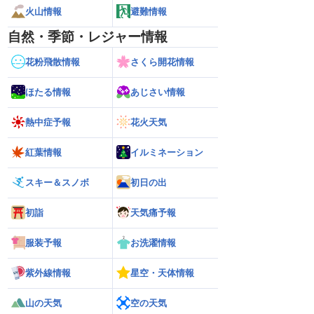
火山情報
避難情報
自然・季節・レジャー情報
花粉飛散情報
さくら開花情報
ほたる情報
あじさい情報
熱中症予報
花火天気
紅葉情報
イルミネーション
スキー＆スノボ
初日の出
初詣
天気痛予報
服装予報
お洗濯情報
紫外線情報
星空・天体情報
山の天気
空の天気