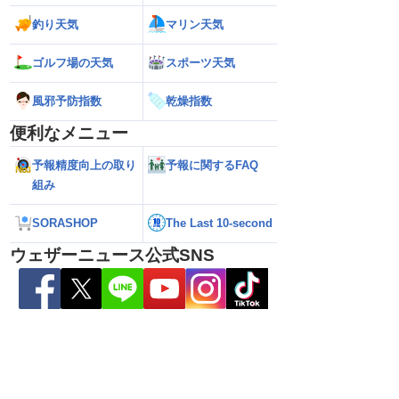
釣り天気
マリン天気
ゴルフ場の天気
スポーツ天気
風邪予防指数
乾燥指数
便利なメニュー
予報精度向上の取り
予報に関するFAQ
組み
い雷雨】新潟は線状降
【お盆と台風15号】台風は東北接近のお
【台風13号】停電
れも＜気象防災速報・
それ 接近後はゲリラ雷雨の頻度高まる
で強い雨風が特徴
＞
影響が長引くおそ
SORASHOP
The Last 10-second
ウェザーニュース公式SNS