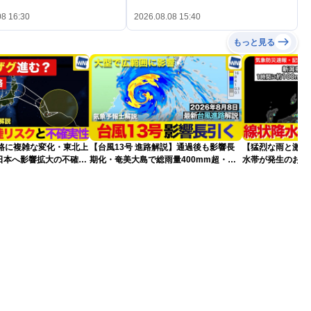
08 16:30
2026.08.08 15:40
もっと見る
進路に複雑な変化・東北上
【台風13号 進路解説】通過後も影響長
【猛烈な雨と激し
日本へ影響拡大の不確実
期化・奄美大島で総雨量400mm超・高
水帯が発生のおそ
波に要警戒（2026.08.08 16:00）
記録的短時間大雨