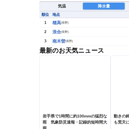
気温
降水量
順位
地点
穂高
1
(
長野
)
浪合
2
(
長野
)
南木曽
3
(
長野
)
最新のお天気ニュース
岩手県で1時間に約100mmの猛烈な
動きの鈍
雨 気象防災速報・記録的短時間大
も荒天
雨