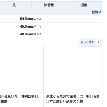
風
降雪量
湿度
観測値
54.5mm
(
20:00
)
45.0mm
(
18:10
)
40.0mm
(
16:00
)
もっと読む
い台風13号 沖縄は明日
東北から九州で猛暑日に 明日も西
に警戒
日本は厳しい残暑の予想