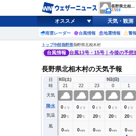
長野県北相木村
27
/
19
オススメ
天気・観測
雨雲レーダー
台風情報
地震情報
警
トップ
中部
長野県
長野県北相木村
台風情報
台風13号・15号｜今後の予想
長野県北相木村の天気予報
日
8日(土)
9日(日)
17
18
19
20
21
22
23
0
1
時
天気
降水
0
3
2
0
0
0
0
0
ミリ
ミリ
ミリ
ミリ
ミリ
ミリ
ミリ
ミリ
ミリ
気温
20
20
20
20
20
20
20
20
20
℃
℃
℃
℃
℃
℃
℃
℃
℃
風
2
0
1
1
0
0
0
0
0
m/s
m/s
m/s
m/s
m/s
m/s
m/s
m/s
m/s