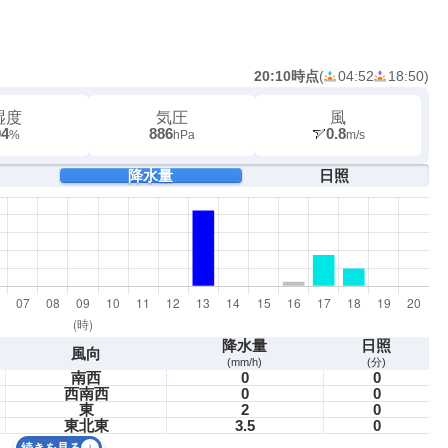
20:10時点
(
04:52
18:50
)
湿度
気圧
風
94
886
0.8
%
hPa
m/s
降水量
日照
降水量
日照
風向
(mm/h)
(分)
南西
0
0
西南西
0
0
東
2
0
東北東
3.5
0