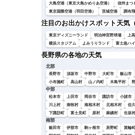
大島空港（東京大島かめりあ空港）
信州まつ
東京国際空港（羽田空港）
茨城空港
調布
注目のお出かけスポット天気
東京ディズニーランド
明治神宮野球場
上
横浜スタジアム
よみうりランド
富士急ハ
長野県の各地の天気
北部
長野市
須坂市
中野市
大町市
飯山市
小布施町
高山村
山ノ内町
木島平村
中部
松本市
上田市
岡谷市
諏訪市
小諸市
川上村
南牧村
南相木村
北相木村
佐
下諏訪町
富士見町
原村
麻績村
生坂
南部
飯田市
伊那市
駒ヶ根市
辰野町
箕輪