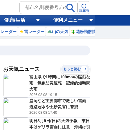
現在地
健康/生活
便利メニュー
風レーダー
雷レーダー
山の天気
花粉飛散情報
世界天気
お天気ニュース
もっと読む
富山県で1時間に109mmの猛烈な
0
11
12
13
14
15
16
17
18
雨 気象防災速報・記録的短時間
大雨
2026.08.08 19:15
盛岡など主要都市で激しい雷雨
0
0
0
0
0
0
0
0
ミリ
ミリ
ミリ
ミリ
ミリ
ミリ
ミリ
ミリ
ミリ
道路冠水や土砂災害に警戒
25
26
26
26
25
24
23
22
℃
℃
℃
℃
℃
℃
℃
℃
℃
2026.08.08 17:40
明日8月9日(日)の天気予報 東日
2
2
2
2
2
2
1
1
/s
m/s
m/s
m/s
m/s
m/s
m/s
m/s
m/s
本はゲリラ雷雨に注意 沖縄は引