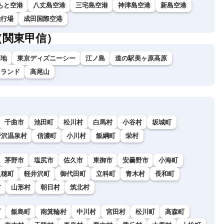
もと空港
八丈島空港
三宅島空港
神津島空港
新島空港
飛行場
成田国際空港
（関東甲信）
高地
東京ディズニーシー
江ノ島
道の駅美ヶ原高原
イランド
高尾山
千曲市
池田町
松川村
白馬村
小谷村
坂城町
野沢温泉村
信濃町
小川村
飯綱町
栄村
茅野市
塩尻市
佐久市
東御市
安曇野市
小海町
久穂町
軽井沢町
御代田町
立科町
青木村
長和町
村
山形村
朝日村
筑北村
町
飯島町
南箕輪村
中川村
宮田村
松川町
高森町