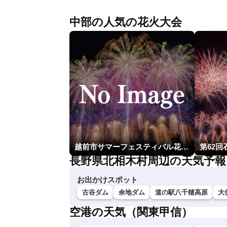
中部の人気の花火大会
越前市サマーフェスティバル花火大会
第62
長野県北相木村周辺の天気予報
お出かけスポット
古谷ダム
余地ダム
道の駅八千穂高原
大
空港の天気（関東甲信）