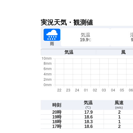
実況天気・観測値
気温
19.9
℃
雨
気温
風
気温
風速
時刻
(℃)
(m/s)
20時
17.9
2
19時
18.6
1
18時
18.3
1
17時
18.6
2