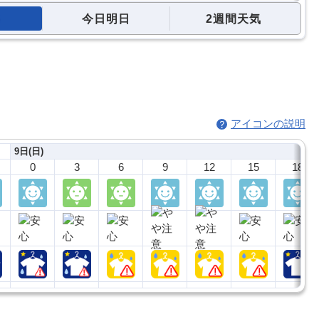
今日明日
2週間天気
アイコンの説明
9日(日)
0
3
6
9
12
15
18