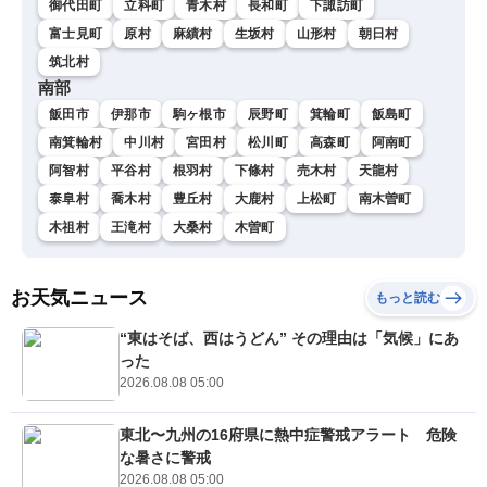
御代田町
立科町
青木村
長和町
下諏訪町
富士見町
原村
麻績村
生坂村
山形村
朝日村
筑北村
南部
飯田市
伊那市
駒ヶ根市
辰野町
箕輪町
飯島町
南箕輪村
中川村
宮田村
松川町
高森町
阿南町
阿智村
平谷村
根羽村
下條村
売木村
天龍村
泰阜村
喬木村
豊丘村
大鹿村
上松町
南木曽町
木祖村
王滝村
大桑村
木曽町
お天気ニュース
もっと読む
“東はそば、西はうどん” その理由は「気候」にあ
った
2026.08.08 05:00
東北〜九州の16府県に熱中症警戒アラート 危険
な暑さに警戒
2026.08.08 05:00