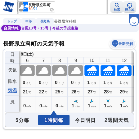
長野県立科町
30
/
21
検索
現在地
雨雲レーダー
台風情報
地震情報
警報・注意報
2週間天気
ラ
長野県立科町
トップ
中部
長野県
台風情報
台風13号・15号｜今後の予想進路
長野県立科町の天気予報
最新見解
日
8日(土)
5
6
7
8
9
10
11
12
時
天気
降水
0
0
0
0
0
1
1
1
1
ミリ
ミリ
ミリ
ミリ
ミリ
ミリ
ミリ
ミリ
気温
22
21
22
25
26
27
28
29
3
℃
℃
℃
℃
℃
℃
℃
℃
風
0
0
0
0
1
1
1
1
1
m/s
m/s
m/s
m/s
m/s
m/s
m/s
m/s
5分毎
1時間毎
今日明日
2週間天気