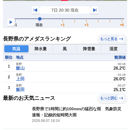
長野県のアメダスランキング
もっと見る
気温
降水量
風
降雪量
湿度
順位
地点
観測値
長野
00:16
1
飯山
26.2℃
長野
01:19
2
上田
26.0℃
長野
00:27
3
飯田
25.1℃
最新のお天気ニュース
もっと読む
長野県で1時間に約100mmの猛烈な雨 気象防災
速報・記録的短時間大雨
2026.08.07 18:24