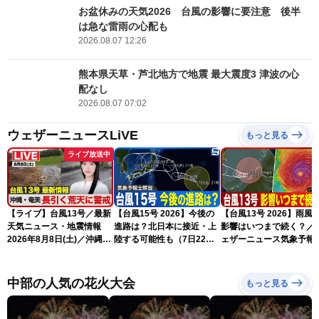
お盆休みの天気2026 台風の影響に要注意 後半
は急な雷雨の心配も
2026.08.07 12:26
熊本県天草・芦北地方で地震 最大震度3 津波の心
配なし
2026.08.07 07:02
ウェザーニュースLiVE
もっと見る
ライブ放送中
【ライブ】台風13号／最新
【台風15号 2026】今後の
【台風13号 2026】雨風
天気ニュース・地震情報
進路は？北日本に接近・上
影響はいつまで続く？／
2026年8月8日(土)／沖縄・
陸する可能性も（7日22時
ェザーニュース気象予報
奄美は大荒れの天気が続く
情報）
解説（7日22時情報）
／令和8年熊本地震情報 ／
〈ウェザーニュースLiVEモ
中部の人気の花火大会
もっと見る
ーニング・松本真央／山口
剛央〉