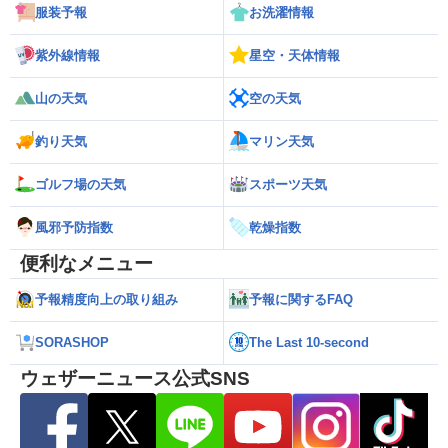
服装予報
お洗濯情報
紫外線情報
星空・天体情報
山の天気
空の天気
釣り天気
マリン天気
ゴルフ場の天気
スポーツ天気
風邪予防指数
乾燥指数
便利なメニュー
予報精度向上の取り組み
予報に関するFAQ
SORASHOP
The Last 10-second
ウェザーニュース公式SNS