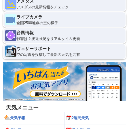
アメダス
アメダスの最新情報をチェック
ライブカメラ
全国2500地点の空の様子
台風情報
影響は？接近状況をリアルタイム更新
ウェザーリポート
空の写真を投稿して最新の天気を共有
天気メニュー
天気予報
2週間天気