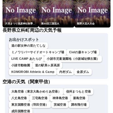
片貝まつり浅原神社秋季例大祭奉納大煙火
第44回三国花火
熊野大花火大会
長野県立科町周辺の天気予報
お出かけスポット
道の駅女神の里たてしな
ミノワリバーサイドオートキャンプ場
Cielの森キャンプ場
LIVE CAMP あたらび
小諸市児童遊園地（小諸城址懐古園）
小諸市動物園
道の駅美ヶ原高原
KOMOROBI Athletic & Camp
内村ダム
金原ダム
空港の天気（関東甲信）
大島空港（東京大島かめりあ空港）
信州まつもと空港
八丈島空港
三宅島空港
神津島空港
新島空港
東京国際空港（羽田空港）
茨城空港
調布飛行場
成田国際空港