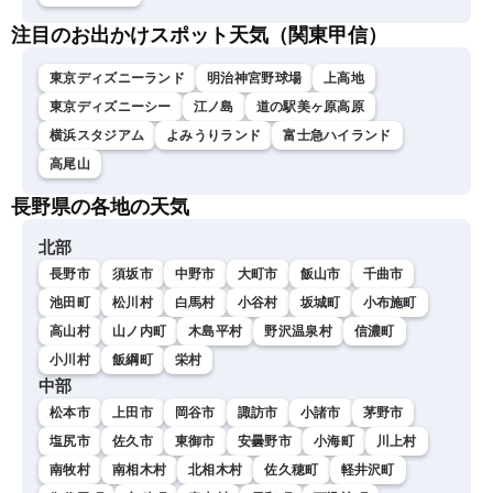
注目のお出かけスポット天気（関東甲信）
東京ディズニーランド
明治神宮野球場
上高地
東京ディズニーシー
江ノ島
道の駅美ヶ原高原
横浜スタジアム
よみうりランド
富士急ハイランド
高尾山
長野県の各地の天気
北部
長野市
須坂市
中野市
大町市
飯山市
千曲市
池田町
松川村
白馬村
小谷村
坂城町
小布施町
高山村
山ノ内町
木島平村
野沢温泉村
信濃町
小川村
飯綱町
栄村
中部
松本市
上田市
岡谷市
諏訪市
小諸市
茅野市
塩尻市
佐久市
東御市
安曇野市
小海町
川上村
南牧村
南相木村
北相木村
佐久穂町
軽井沢町