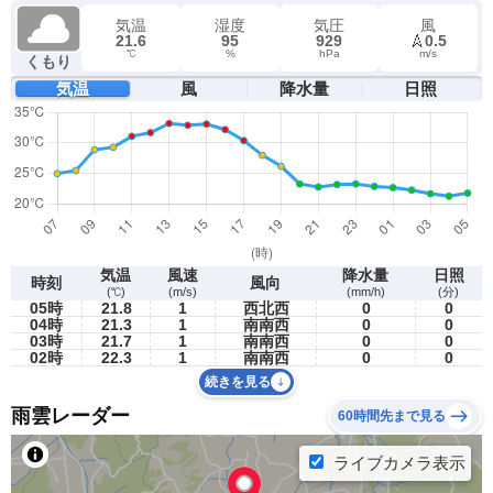
気温
湿度
気圧
風
21.6
95
929
0.5
℃
%
hPa
m/s
くもり
気温
風
降水量
日照
気温
風速
降水量
日照
時刻
風向
(℃)
(m/s)
(mm/h)
(分)
05時
21.8
1
西北西
0
0
04時
21.3
1
南南西
0
0
03時
21.7
1
南南西
0
0
02時
22.3
1
南南西
0
0
続きを見る
雨雲レーダー
60時間先まで見る