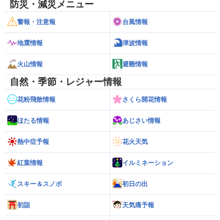
防災・減災メニュー
警報・注意報
台風情報
地震情報
津波情報
火山情報
避難情報
自然・季節・レジャー情報
花粉飛散情報
さくら開花情報
ほたる情報
あじさい情報
熱中症予報
花火天気
紅葉情報
イルミネーション
スキー＆スノボ
初日の出
初詣
天気痛予報