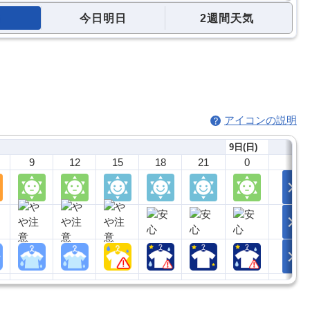
今日明日
2週間天気
アイコンの説明
9日(日)
9
12
15
18
21
0