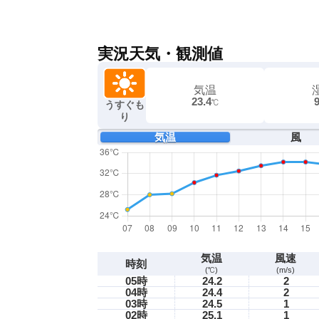
実況天気・観測値
気温
23.4
℃
うすぐも
り
気温
風
気温
風速
時刻
(℃)
(m/s)
05時
24.2
2
04時
24.4
2
03時
24.5
1
02時
25.1
1