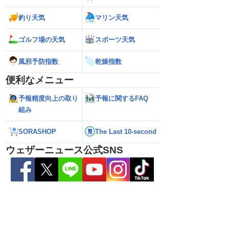
釣り天気
マリン天気
ゴルフ場の天気
スポーツ天気
風邪予防指数
乾燥指数
便利なメニュー
予報精度向上の取り
予報に関するFAQ
組み
026】台風の影響に要
【ゲリラ雷雨】長野県で1時間に約
【台風13号 202
雷雨の心配も
100mmの猛烈な雨／気象防災速報・記
強い」勢力に再発
SORASHOP
The Last 10-second
録的短時間大雨
（7日18時最新情報
ウェザーニュース公式SNS