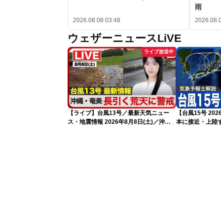
雨
2026.08.08 03:48
2026.08.
ウェザーニュースLiVE
ライブ放送中
【ライブ】台風13号／最新天気ニュー
【台風15号 2
ス・地震情報 2026年8月8日(土)／沖
本に接近・上陸す
縄・奄美は大荒れの天気が続く／令和8
情報）
年熊本地震情報 ／〈ウェザーニュース
LiVEモーニング・松本真央／山口剛央〉