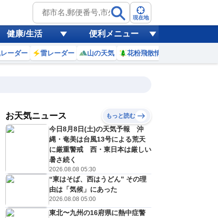
現在地
健康/生活
便利メニュー
風レーダー
雷レーダー
山の天気
花粉飛散情報
世界天気
お天気ニュース
もっと読む
9日(日)
今日8月8日(土)の天気予報 沖
9
20
21
22
23
0
1
2
3
縄・奄美は台風13号による荒天
に厳重警戒 西・東日本は厳しい
暑さ続く
2026.08.08 05:30
1
1
0
0
0
0
0
0
リ
ミリ
ミリ
ミリ
ミリ
ミリ
ミリ
ミリ
ミリ
“東はそば、西はうどん” その理
25
25
24
24
23
23
23
23
℃
℃
℃
℃
℃
℃
℃
℃
℃
由は「気候」にあった
2026.08.08 05:00
1
0
0
0
0
0
0
0
/s
m/s
m/s
m/s
m/s
m/s
m/s
m/s
m/s
東北〜九州の16府県に熱中症警