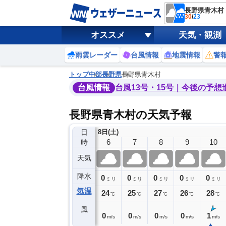
長野県青木村
30
/
23
オススメ
天気・観測
雨雲レーダー
台風情報
地震情報
警
トップ
中部
長野県
長野県青木村
台風情報
台風13号・15号｜今後の予想
長野県青木村の天気予報
日
8日(土)
2
3
4
5
6
7
8
9
10
時
天気
降水
0
0
0
0
0
0
0
0
ミリ
ミリ
ミリ
ミリ
ミリ
ミリ
ミリ
ミリ
ミリ
気温
24
24
23
23
24
25
27
26
28
℃
℃
℃
℃
℃
℃
℃
℃
℃
風
0
0
0
0
0
0
0
0
1
m/s
m/s
m/s
m/s
m/s
m/s
m/s
m/s
m/s