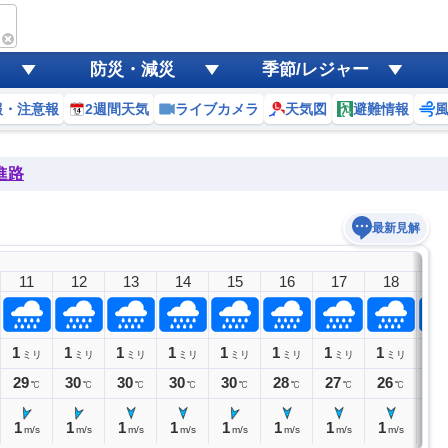
防災・減災
季節/レジャー
報・注意報
2週間天気
ライブカメラ
天気図
避難情報
進路
最新見解
11
12
13
14
15
16
17
18
1
1
1
1
1
1
1
1
1
1
ミリ
ミリ
ミリ
ミリ
ミリ
ミリ
ミリ
ミリ
ミ
29
30
30
30
30
28
27
26
25
℃
℃
℃
℃
℃
℃
℃
℃
1
1
1
1
1
1
1
1
1
m/s
m/s
m/s
m/s
m/s
m/s
m/s
m/s
m