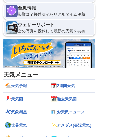
台風情報
影響は？接近状況をリアルタイム更新
ウェザーリポート
空の写真を投稿して最新の天気を共有
天気メニュー
天気予報
2週間天気
天気図
過去天気図
気象衛星
お天気ニュース
世界天気
アメダス(実況天気)