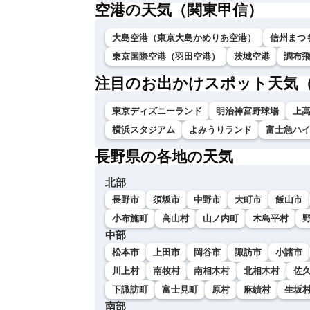
空港の天気（関東甲信）
大島空港（東京大島かめりあ空港）
信州まつ
東京国際空港（羽田空港）
茨城空港
調布
注目のお出かけスポット天気
東京ディズニーランド
明治神宮野球場
上
横浜スタジアム
よみうりランド
富士急ハ
長野県の各地の天気
北部
長野市
須坂市
中野市
大町市
飯山市
小布施町
高山村
山ノ内町
木島平村
中部
松本市
上田市
岡谷市
諏訪市
小諸市
川上村
南牧村
南相木村
北相木村
佐
下諏訪町
富士見町
原村
麻績村
生坂
南部