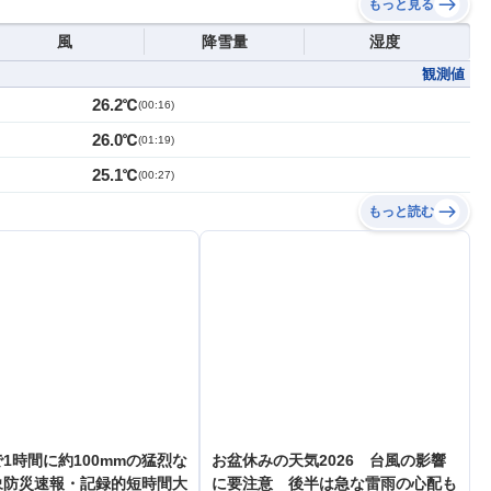
もっと見る
風
降雪量
湿度
観測値
26.2℃
(
00:16
)
26.0℃
(
01:19
)
25.1℃
(
00:27
)
もっと読む
1時間に約100mmの猛烈な
お盆休みの天気2026 台風の影響
象防災速報・記録的短時間大
に要注意 後半は急な雷雨の心配も