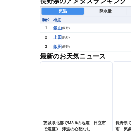
長野県のアメダスランキング
気温
降水量
順位
地点
飯山
1
(
長野
)
上田
2
(
長野
)
飯田
3
(
長野
)
最新のお天気ニュース
茨城県北部でM3.9の地震 日立市
長野県で
で震度3 津波の心配なし
雨 気