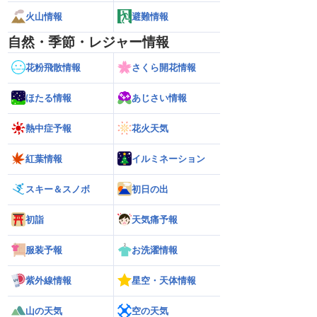
火山情報
避難情報
自然・季節・レジャー情報
花粉飛散情報
さくら開花情報
ほたる情報
あじさい情報
熱中症予報
花火天気
紅葉情報
イルミネーション
スキー＆スノボ
初日の出
初詣
天気痛予報
服装予報
お洗濯情報
紫外線情報
星空・天体情報
山の天気
空の天気