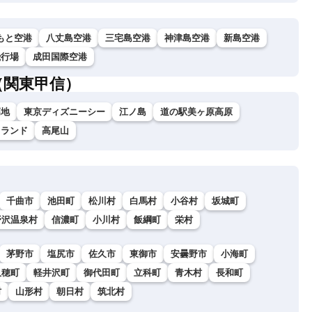
もと空港
八丈島空港
三宅島空港
神津島空港
新島空港
飛行場
成田国際空港
（関東甲信）
高地
東京ディズニーシー
江ノ島
道の駅美ヶ原高原
イランド
高尾山
千曲市
池田町
松川村
白馬村
小谷村
坂城町
野沢温泉村
信濃町
小川村
飯綱町
栄村
茅野市
塩尻市
佐久市
東御市
安曇野市
小海町
久穂町
軽井沢町
御代田町
立科町
青木村
長和町
村
山形村
朝日村
筑北村