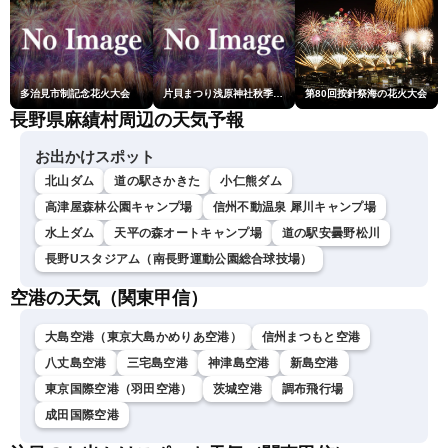
多治見市制記念花火大会
片貝まつり浅原神社秋季例大祭奉納大煙火
第80回按針祭海の花火大会
長野県麻績村周辺の天気予報
お出かけスポット
北山ダム
道の駅さかきた
小仁熊ダム
高津屋森林公園キャンプ場
信州不動温泉 犀川キャンプ場
水上ダム
天平の森オートキャンプ場
道の駅安曇野松川
長野Uスタジアム（南長野運動公園総合球技場）
空港の天気（関東甲信）
大島空港（東京大島かめりあ空港）
信州まつもと空港
八丈島空港
三宅島空港
神津島空港
新島空港
東京国際空港（羽田空港）
茨城空港
調布飛行場
成田国際空港