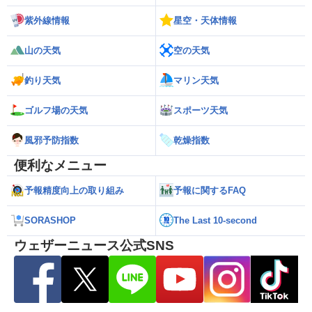
紫外線情報
星空・天体情報
山の天気
空の天気
釣り天気
マリン天気
ゴルフ場の天気
スポーツ天気
風邪予防指数
乾燥指数
便利なメニュー
予報精度向上の取り組み
予報に関するFAQ
SORASHOP
The Last 10-second
ウェザーニュース公式SNS