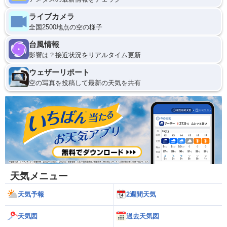
ライブカメラ
全国2500地点の空の様子
台風情報
影響は？接近状況をリアルタイム更新
ウェザーリポート
空の写真を投稿して最新の天気を共有
天気メニュー
天気予報
2週間天気
天気図
過去天気図