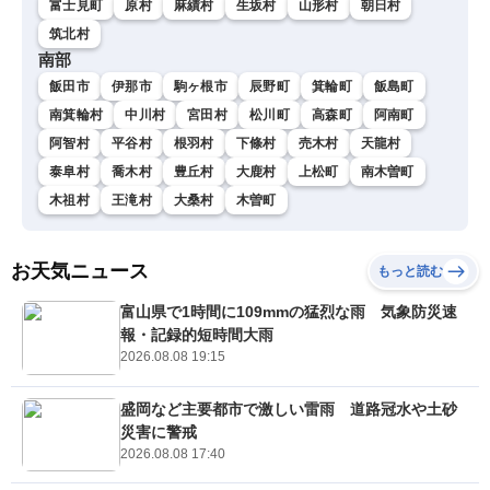
富士見町
原村
麻績村
生坂村
山形村
朝日村
筑北村
南部
飯田市
伊那市
駒ヶ根市
辰野町
箕輪町
飯島町
南箕輪村
中川村
宮田村
松川町
高森町
阿南町
阿智村
平谷村
根羽村
下條村
売木村
天龍村
泰阜村
喬木村
豊丘村
大鹿村
上松町
南木曽町
木祖村
王滝村
大桑村
木曽町
お天気ニュース
もっと読む
富山県で1時間に109mmの猛烈な雨 気象防災速
報・記録的短時間大雨
2026.08.08 19:15
盛岡など主要都市で激しい雷雨 道路冠水や土砂
災害に警戒
2026.08.08 17:40