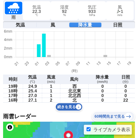
気温
湿度
気圧
風
22.3
92
933
1
℃
%
hPa
m/s
雨
気温
風
降水量
日照
気温
風速
降水量
日照
時刻
風向
(℃)
(m/s)
(mm/h)
(分)
19時
24.9
1
西
0
0
18時
25.4
1
北北東
0
0
17時
27.0
1
北北西
0
0
16時
27.1
2
北
0
22
続きを見る
雨雲レーダー
60時間先まで見る