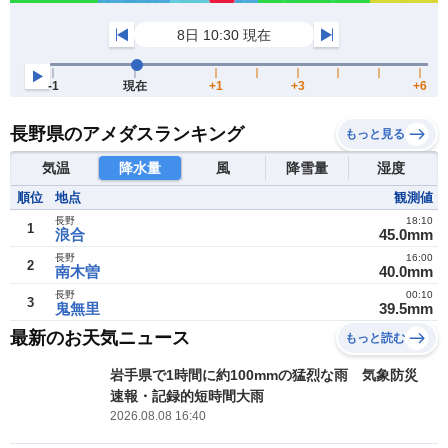
長野県のアメダスランキング
もっと見る
気温
降水量
風
降雪量
湿度
順位
地点
観測値
長野
18:10
1
浪合
45.0mm
長野
16:00
2
南木曽
40.0mm
長野
00:10
3
鬼無里
39.5mm
最新のお天気ニュース
もっと読む
岩手県で1時間に約100mmの猛烈な雨 気象防災
速報・記録的短時間大雨
2026.08.08 16:40