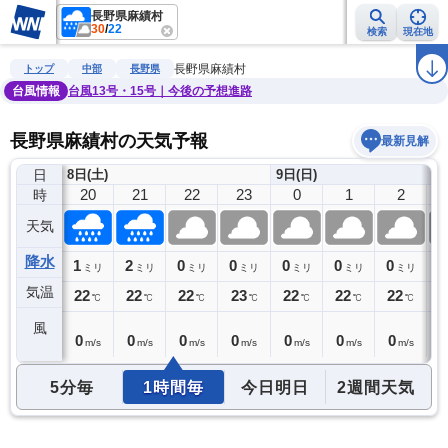
長野県麻績村
30
/
22
検索
現在地
雨雲レーダー
台風情報
地震情報
警報・注意報
2週間天気
ラ
長野県麻績村
トップ
中部
長野県
台風情報
台風13号・15号｜今後の予想進路
長野県麻績村の天気予報
最新見解
日
8日(土)
9日(日)
19
20
21
22
23
0
1
2
時
天気
降水
5
1
2
0
0
0
0
0
0
ミリ
ミリ
ミリ
ミリ
ミリ
ミリ
ミリ
ミリ
気温
23
22
22
22
23
22
22
22
2
℃
℃
℃
℃
℃
℃
℃
℃
風
0
0
0
0
0
0
0
0
0
m/s
m/s
m/s
m/s
m/s
m/s
m/s
m/s
5分毎
1時間毎
今日明日
2週間天気