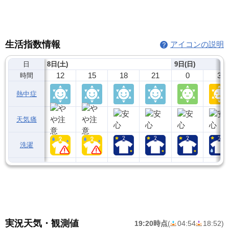
生活指数情報
アイコンの説明
日
8日(土)
9日(日)
12
15
18
21
0
3
時間
熱中症
天気痛
洗濯
実況天気・観測値
19:20時点
(
04:54
18:52
)