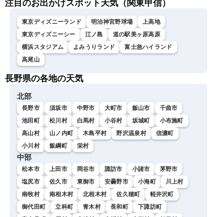
注目のお出かけスポット天気（関東甲信）
東京ディズニーランド
明治神宮野球場
上高地
東京ディズニーシー
江ノ島
道の駅美ヶ原高原
横浜スタジアム
よみうりランド
富士急ハイランド
高尾山
長野県の各地の天気
北部
長野市
須坂市
中野市
大町市
飯山市
千曲市
池田町
松川村
白馬村
小谷村
坂城町
小布施町
高山村
山ノ内町
木島平村
野沢温泉村
信濃町
小川村
飯綱町
栄村
中部
松本市
上田市
岡谷市
諏訪市
小諸市
茅野市
塩尻市
佐久市
東御市
安曇野市
小海町
川上村
南牧村
南相木村
北相木村
佐久穂町
軽井沢町
御代田町
立科町
青木村
長和町
下諏訪町