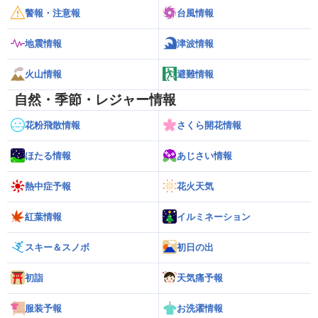
警報・注意報
台風情報
地震情報
津波情報
火山情報
避難情報
自然・季節・レジャー情報
花粉飛散情報
さくら開花情報
ほたる情報
あじさい情報
熱中症予報
花火天気
紅葉情報
イルミネーション
スキー＆スノボ
初日の出
初詣
天気痛予報
服装予報
お洗濯情報