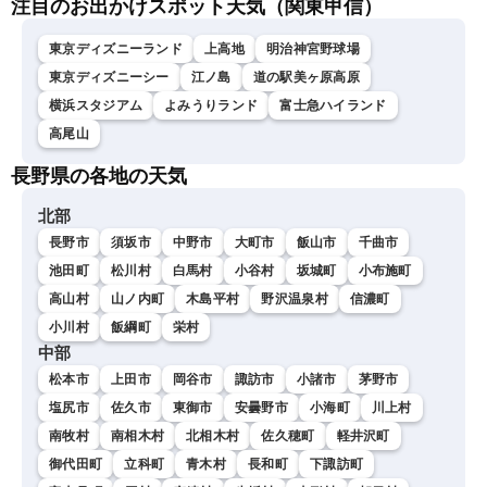
注目のお出かけスポット天気（関東甲信）
東京ディズニーランド
上高地
明治神宮野球場
東京ディズニーシー
江ノ島
道の駅美ヶ原高原
横浜スタジアム
よみうりランド
富士急ハイランド
高尾山
長野県の各地の天気
北部
長野市
須坂市
中野市
大町市
飯山市
千曲市
池田町
松川村
白馬村
小谷村
坂城町
小布施町
高山村
山ノ内町
木島平村
野沢温泉村
信濃町
小川村
飯綱町
栄村
中部
松本市
上田市
岡谷市
諏訪市
小諸市
茅野市
塩尻市
佐久市
東御市
安曇野市
小海町
川上村
南牧村
南相木村
北相木村
佐久穂町
軽井沢町
御代田町
立科町
青木村
長和町
下諏訪町