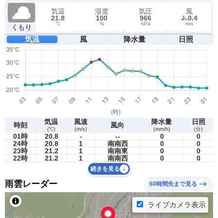
気温
湿度
気圧
風
21.8
100
966
0.4
℃
%
hPa
m/s
くもり
気温
風
降水量
日照
気温
風速
降水量
日照
時刻
風向
(℃)
(m/s)
(mm/h)
(分)
01時
20.8
-
--
0
0
24時
20.8
1
南南西
0
0
23時
21.2
1
南南東
0
0
22時
21.2
1
南南西
0
0
続きを見る
雨雲レーダー
60時間先まで見る