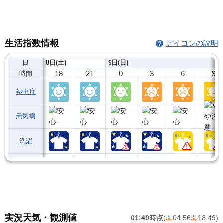
生活指数情報
アイコンの説明
日
8日(土)
9日(日)
18
21
0
3
6
9
時間
熱中症
天気痛
洗濯
実況天気・観測値
01:40時点
(
04:56
18:49
)