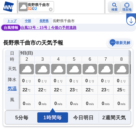
長野県千曲市
32
/
22
検索
現在地
雨雲レーダー
台風情報
地震情報
警報・注意報
2週間天気
ラ
長野県千曲市
トップ
中部
長野県
台風情報
台風13号・15号｜今後の予想進路
長野県千曲市の天気予報
最新見解
日
9日(日)
1
2
3
4
5
6
7
8
時
天気
降水
0
0
0
0
0
0
0
0
0
ミリ
ミリ
ミリ
ミリ
ミリ
ミリ
ミリ
ミリ
気温
22
22
22
22
23
22
23
25
2
℃
℃
℃
℃
℃
℃
℃
℃
風
0
0
0
0
0
0
0
0
0
m/s
m/s
m/s
m/s
m/s
m/s
m/s
m/s
5分毎
1時間毎
今日明日
2週間天気