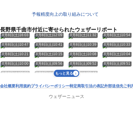
予報精度向上の取り組みについて
長野県千曲市付近に寄せられたウェザーリポート
8月8日(土)16:03
8月8日(土)12:09
8月8日(土)11:32
8月8日(土)10:54
8月8日(土)10:47
8月8日(土)10:41
8月8日(土)10:39
8月8日(土)10:33
8月8日(土)10:21
8月8日(土)10:15
8月8日(土)10:08
8月8日(土)10:04
8月8日(土)10:00
8月8日(土)09:56
8月8日(土)09:52
8月8日(土)09:51
8月8日(土)09:50
8月8日(土)09:47
8月8日(土)09:44
もっと見る
会社概要
利用規約
プライバシーポリシー
特定商取引法の表記
外部送信先
ご利
ウェザーニュース