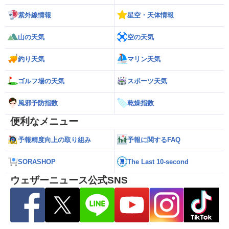
紫外線情報
星空・天体情報
山の天気
空の天気
釣り天気
マリン天気
ゴルフ場の天気
スポーツ天気
風邪予防指数
乾燥指数
便利なメニュー
予報精度向上の取り組み
予報に関するFAQ
SORASHOP
The Last 10-second
ウェザーニュース公式SNS