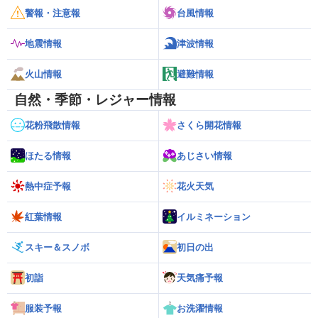
警報・注意報
台風情報
地震情報
津波情報
火山情報
避難情報
自然・季節・レジャー情報
花粉飛散情報
さくら開花情報
ほたる情報
あじさい情報
熱中症予報
花火天気
紅葉情報
イルミネーション
スキー＆スノボ
初日の出
初詣
天気痛予報
服装予報
お洗濯情報