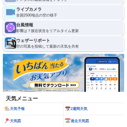
ライブカメラ
全国2500地点の空の様子
台風情報
影響は？接近状況をリアルタイム更新
ウェザーリポート
空の写真を投稿して最新の天気を共有
天気メニュー
天気予報
2週間天気
天気図
過去天気図