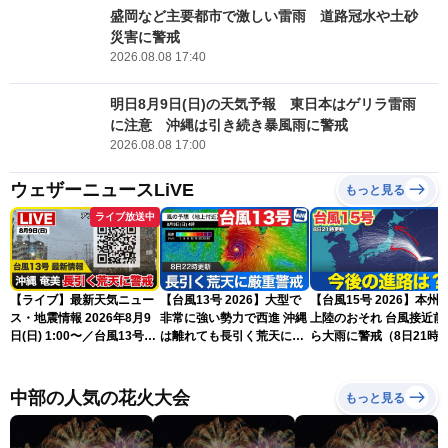
盛岡など主要都市で激しい雷雨 道路冠水や土砂
災害に警戒
2026.08.08 17:40
明日8月9日(日)の天気予報 東日本はゲリラ雷雨
に注意 沖縄は引き続き暴風雨に警戒
2026.08.08 17:00
ウェザーニュースLiVE
もっと見る
ライブ放送中
【ライブ】最新天気ニュー
【台風13号 2026】大型で
【台風15号 2026】本州
ス・地震情報 2026年8月9
非常に強い勢力で西進 沖縄
上陸のおそれ 台風接近前
日(日) 1:00〜／台風13号・
は離れても長引く荒天に厳
ら大雨に警戒（8日21時
15号情報 令和8年熊本地
重警戒(8日22時更新)
新）
震情報〈ウェザーニュース
LiVE〉
中部の人気の花火大会
もっと見る