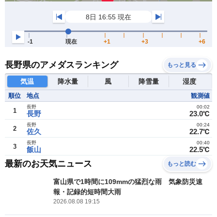
長野県のアメダスランキング
もっと見る
気温
降水量
風
降雪量
湿度
順位
地点
観測値
長野
00:02
1
長野
23.0℃
長野
00:24
2
佐久
22.7℃
長野
00:40
3
飯山
22.5℃
最新のお天気ニュース
もっと読む
富山県で1時間に109mmの猛烈な雨 気象防災速
報・記録的短時間大雨
2026.08.08 19:15