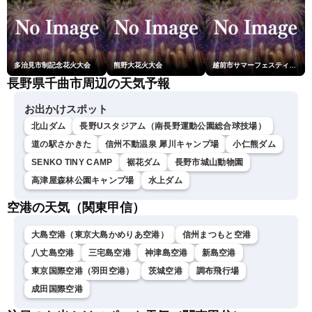
多治見市制記念花火大会
熊野大花火大会
越前市サマーフェスティバル花火大会
長野県千曲市周辺の天気予報
お出かけスポット
北山ダム
長野Uスタジアム（南長野運動公園総合球技場）
道の駅さかきた
信州不動温泉 犀川キャンプ場
小仁熊ダム
SENKO TINY CAMP
裾花ダム
長野市城山動物園
高津屋森林公園キャンプ場
水上ダム
空港の天気（関東甲信）
大島空港（東京大島かめりあ空港）
信州まつもと空港
八丈島空港
三宅島空港
神津島空港
新島空港
東京国際空港（羽田空港）
茨城空港
調布飛行場
成田国際空港