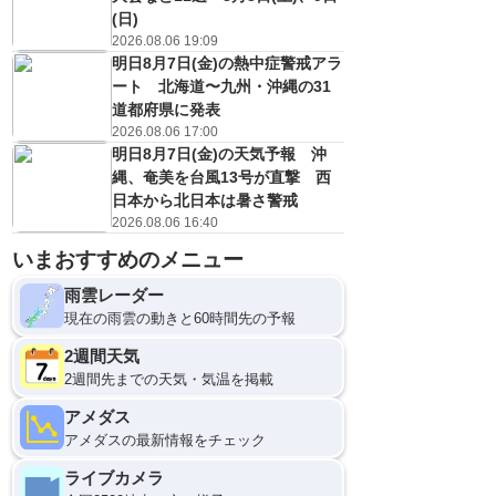
(日)
2026.08.06 19:09
明日8月7日(金)の熱中症警戒アラ
ート 北海道〜九州・沖縄の31
道都府県に発表
2026.08.06 17:00
明日8月7日(金)の天気予報 沖
縄、奄美を台風13号が直撃 西
日本から北日本は暑さ警戒
2026.08.06 16:40
8日(土)
いまおすすめのメニュー
21
0
雨雲レーダー
現在の雨雲の動きと60時間先の予報
2週間天気
2週間先までの天気・気温を掲載
アメダス
アメダスの最新情報をチェック
ライブカメラ