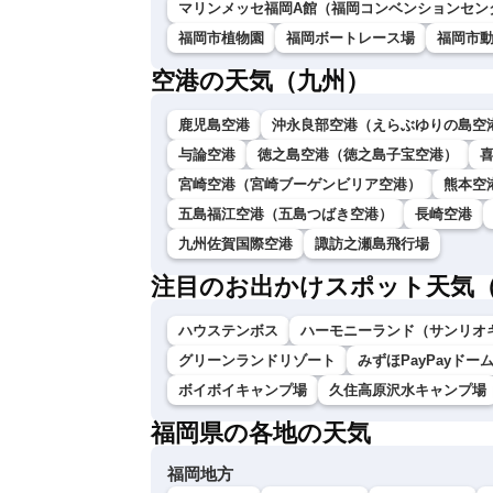
マリンメッセ福岡A館（福岡コンベンションセン
福岡市植物園
福岡ボートレース場
福岡市
空港の天気（九州）
鹿児島空港
沖永良部空港（えらぶゆりの島空
与論空港
徳之島空港（徳之島子宝空港）
宮崎空港（宮崎ブーゲンビリア空港）
熊本空
五島福江空港（五島つばき空港）
長崎空港
九州佐賀国際空港
諏訪之瀬島飛行場
注目のお出かけスポット天気
ハウステンボス
ハーモニーランド（サンリオ
グリーンランドリゾート
みずほPayPayドー
ボイボイキャンプ場
久住高原沢水キャンプ場
福岡県の各地の天気
福岡地方