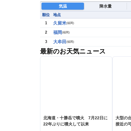
気温
降水量
順位
地点
久留米
1
(
福岡
)
福岡
2
(
福岡
)
大牟田
3
(
福岡
)
最新のお天気ニュース
北海道・十勝岳で噴火 7月22日に
大型の台
22年ぶりに噴火して以来
接近の