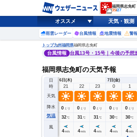
福岡県志免町
35
/
27
オススメ
天気・観測
雨雲レーダー
台風情報
地震情報
警
トップ
九州
福岡県
福岡県志免町
台風情報
台風13号・15号｜今後の予想
福岡県志免町の天気予報
日
6日(木)
7日(金)
17
18
19
20
21
22
23
0
1
時
天気
降水
0
0
0
0
0
0
0
0
ミリ
ミリ
ミリ
ミリ
ミリ
ミリ
ミリ
ミリ
ミリ
気温
34
33
33
32
32
31
31
30
30
℃
℃
℃
℃
℃
℃
℃
℃
℃
風
4
4
3
4
4
4
4
4
4
m/s
m/s
m/s
m/s
m/s
m/s
m/s
m/s
m/s