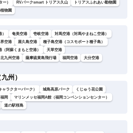
ター）
RVパークsmart トリアス久山
トリアスふれあい動物園
動植物園
港）
奄美空港
壱岐空港
対馬空港（対馬やまねこ空港）
喜界空港
屋久島空港
種子島空港（コスモポート種子島）
港（阿蘇くまもと空港）
天草空港
北九州空港
薩摩硫黄島飛行場
福岡空港
大分空港
（九州）
キャラクターパーク）
城島高原パーク
くじゅう花公園
ム福岡
マリンメッセ福岡A館（福岡コンベンションセンター）
道の駅桜島