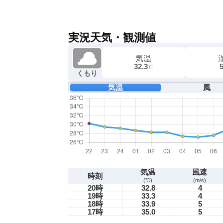
実況天気・観測値
気温
32.3
℃
くもり
気温
風
気温
風速
時刻
(℃)
(m/s)
20時
32.8
4
19時
33.3
4
18時
33.9
5
17時
35.0
5