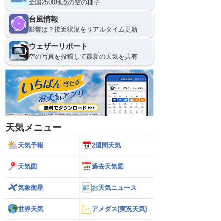
全国2500地点の空の様子
台風情報
影響は？接近状況をリアルタイム更新
ウェザーリポート
空の写真を投稿して最新の天気を共有
天気メニュー
天気予報
2週間天気
天気図
過去天気図
気象衛星
お天気ニュース
世界天気
アメダス(実況天気)