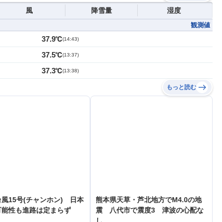
風
降雪量
湿度
観測値
37.9℃
(
14:43
)
37.5℃
(
13:37
)
37.3℃
(
13:38
)
もっと読む
風15号(チャンホン) 日本
熊本県天草・芦北地方でM4.0の地
可能性も進路は定まらず
震 八代市で震度3 津波の心配な
し