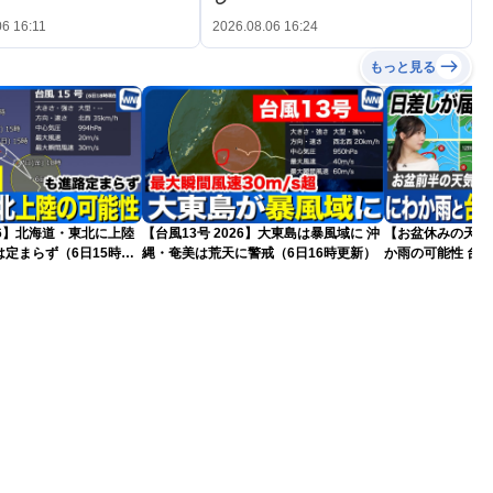
06 16:11
2026.08.06 16:24
もっと見る
026】北海道・東北に上陸
【台風13号 2026】大東島は暴風域に 沖
【お盆休みの天気
定まらず（6日15時更
縄・奄美は荒天に警戒（6日16時更新）
か雨の可能性 台風