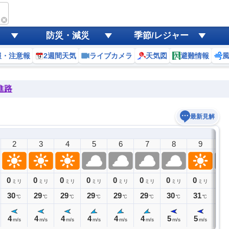
防災・減災
季節/レジャー
報・注意報
2週間天気
ライブカメラ
天気図
避難情報
進路
最新見解
2
3
4
5
6
7
8
9
1
0
0
0
0
0
0
0
0
0
ミリ
ミリ
ミリ
ミリ
ミリ
ミリ
ミリ
ミリ
30
29
29
29
29
29
30
31
31
℃
℃
℃
℃
℃
℃
℃
℃
4
4
4
4
4
4
5
5
6
m/s
m/s
m/s
m/s
m/s
m/s
m/s
m/s
m