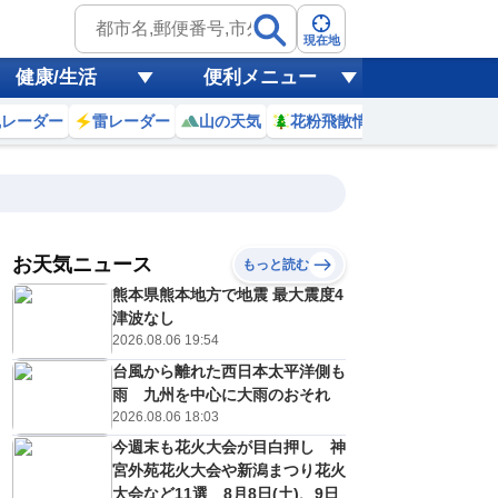
現在地
健康/生活
便利メニュー
風レーダー
雷レーダー
山の天気
花粉飛散情報
世界天気
お天気ニュース
もっと読む
熊本県熊本地方で地震 最大震度4
0
11
12
13
14
15
16
17
18
津波なし
2026.08.06 19:54
台風から離れた西日本太平洋側も
0
0
0
0
0
0
0
0
雨 九州を中心に大雨のおそれ
ミリ
ミリ
ミリ
ミリ
ミリ
ミリ
ミリ
ミリ
ミリ
2026.08.06 18:03
33
33
34
35
34
34
33
32
℃
℃
℃
℃
℃
℃
℃
℃
℃
今週末も花火大会が目白押し 神
宮外苑花火大会や新潟まつり花火
6
6
6
6
6
6
6
5
/s
m/s
m/s
m/s
m/s
m/s
m/s
m/s
m/s
大会など11選 8月8日(土)、9日