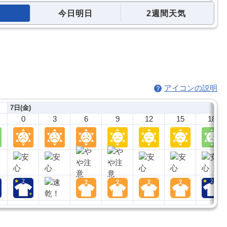
今日明日
2週間天気
アイコンの説明
7日(金)
0
3
6
9
12
15
18