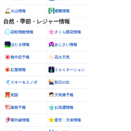
火山情報
避難情報
自然・季節・レジャー情報
花粉飛散情報
さくら開花情報
ほたる情報
あじさい情報
熱中症予報
花火天気
紅葉情報
イルミネーション
スキー＆スノボ
初日の出
初詣
天気痛予報
服装予報
お洗濯情報
紫外線情報
星空・天体情報