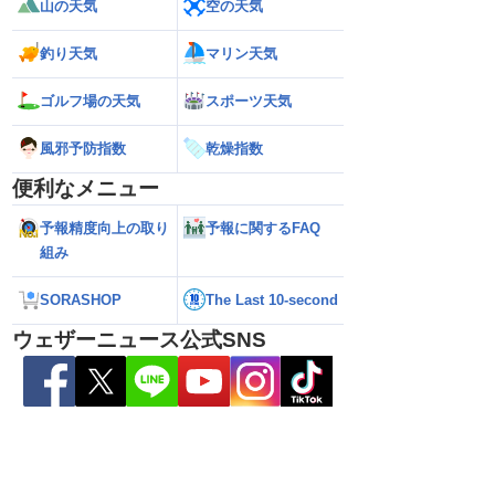
山の天気
空の天気
釣り天気
マリン天気
ゴルフ場の天気
スポーツ天気
風邪予防指数
乾燥指数
便利なメニュー
予報精度向上の取り
予報に関するFAQ
】前半は晴れてもにわ
【台風13号 2026】大東島地方が暴風域
【地震速報】熊本県
組み
15号の動向にも注意
に 明日午後にかけて沖縄本島・奄美通
M5.1の地震 熊
過する見込み 早めの備えを ※8月6日
で震度4を観測
10時更新
SORASHOP
The Last 10-second
ウェザーニュース公式SNS