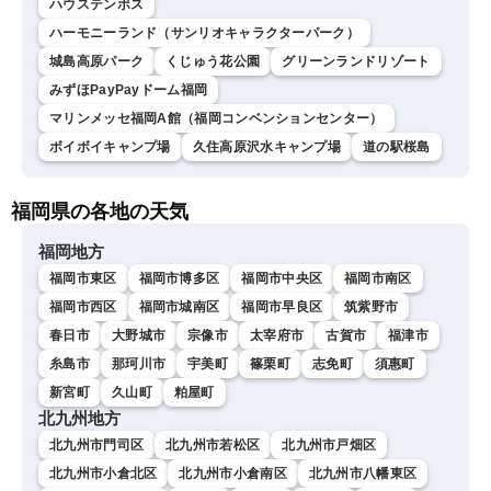
ハウステンボス
ハーモニーランド（サンリオキャラクターパーク）
城島高原パーク
くじゅう花公園
グリーンランドリゾート
みずほPayPayドーム福岡
マリンメッセ福岡A館（福岡コンベンションセンター）
ボイボイキャンプ場
久住高原沢水キャンプ場
道の駅桜島
福岡県の各地の天気
福岡地方
福岡市東区
福岡市博多区
福岡市中央区
福岡市南区
福岡市西区
福岡市城南区
福岡市早良区
筑紫野市
春日市
大野城市
宗像市
太宰府市
古賀市
福津市
糸島市
那珂川市
宇美町
篠栗町
志免町
須惠町
新宮町
久山町
粕屋町
北九州地方
北九州市門司区
北九州市若松区
北九州市戸畑区
北九州市小倉北区
北九州市小倉南区
北九州市八幡東区