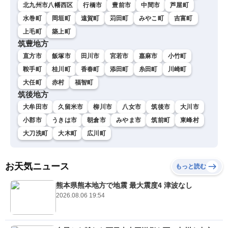
北九州市八幡西区
行橋市
豊前市
中間市
芦屋町
水巻町
岡垣町
遠賀町
苅田町
みやこ町
吉富町
上毛町
築上町
筑豊地方
直方市
飯塚市
田川市
宮若市
嘉麻市
小竹町
鞍手町
桂川町
香春町
添田町
糸田町
川崎町
大任町
赤村
福智町
筑後地方
大牟田市
久留米市
柳川市
八女市
筑後市
大川市
小郡市
うきは市
朝倉市
みやま市
筑前町
東峰村
大刀洗町
大木町
広川町
お天気ニュース
もっと読む
熊本県熊本地方で地震 最大震度4 津波なし
2026.08.06 19:54