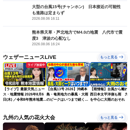
大型の台風15号(チャンホン) 日本接近の可能性
も進路は定まらず
2026.08.06 16:11
熊本県天草・芦北地方でM4.0の地震 八代市で震
度3 津波の心配なし
2026.08.06 16:24
ウェザーニュースLiVE
もっと見る
ライブ放送中
【ライブ】最新天気ニュー
【台風13号 2026】沖縄本
【雨情報】台風から離れ
ス・地震情報 2026年8月6
島・奄美地方の暴風・大雨
西日本太平洋側も雨 九
日(木) ／令和8年熊本地震情
のピークはいつまで続く？
を中心に大雨のおそれ
報 沖縄・奄美を台風13号
（6日18時更新）
が直撃〈ウェザーニュース
LiVEムーン・駒木結衣／本
九州の人気の花火大会
もっと見る
田竜也〉