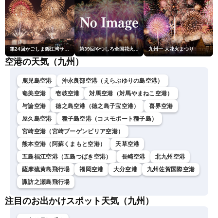
第24回かごしま錦江湾サマーナイト大花火大会
第39回やつしろ全国花火競技大会
九州一 大花火まつり
空港の天気（九州）
鹿児島空港
沖永良部空港（えらぶゆりの島空港）
奄美空港
壱岐空港
対馬空港（対馬やまねこ空港）
与論空港
徳之島空港（徳之島子宝空港）
喜界空港
屋久島空港
種子島空港（コスモポート種子島）
宮崎空港（宮崎ブーゲンビリア空港）
熊本空港（阿蘇くまもと空港）
天草空港
五島福江空港（五島つばき空港）
長崎空港
北九州空港
薩摩硫黄島飛行場
福岡空港
大分空港
九州佐賀国際空港
諏訪之瀬島飛行場
注目のお出かけスポット天気（九州）