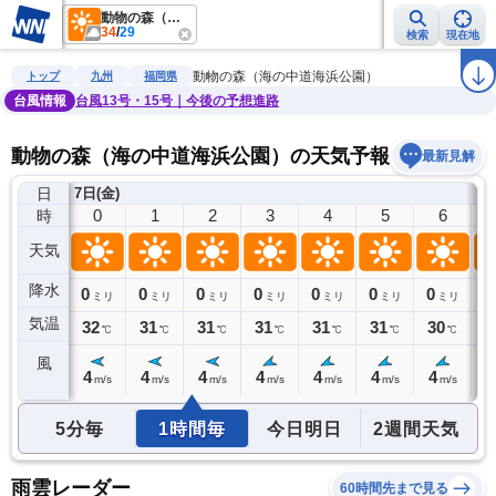
動物の森（海の中道海浜公園）
34
/
29
検索
現在地
雨雲レーダー
台風情報
地震情報
警報・注意報
2週間天気
ラ
動物の森（海の中道海浜公園）
トップ
九州
福岡県
台風情報
台風13号・15号｜今後の予想進路
動物の森（海の中道海浜公園）の天気予報
最新見解
日
6日(木)
7日(金)
23
0
1
2
3
4
5
6
時
天気
降水
0
0
0
0
0
0
0
0
0
ミリ
ミリ
ミリ
ミリ
ミリ
ミリ
ミリ
ミリ
気温
32
32
31
31
31
31
31
30
3
℃
℃
℃
℃
℃
℃
℃
℃
風
4
4
4
4
4
4
4
4
4
m/s
m/s
m/s
m/s
m/s
m/s
m/s
m/s
5分毎
1時間毎
今日明日
2週間天気
雨雲レーダー
60時間先まで見る