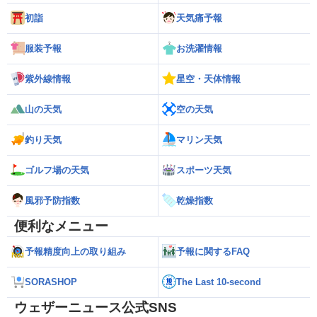
初詣
天気痛予報
服装予報
お洗濯情報
紫外線情報
星空・天体情報
山の天気
空の天気
釣り天気
マリン天気
ゴルフ場の天気
スポーツ天気
風邪予防指数
乾燥指数
便利なメニュー
予報精度向上の取り組み
予報に関するFAQ
SORASHOP
The Last 10-second
ウェザーニュース公式SNS