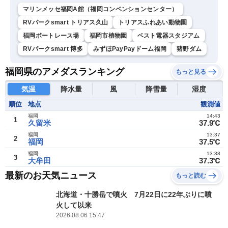
マリンメッセ福岡A館（福岡コンベンションセンター）
RVパークsmart トリアス久山
トリアスふれあい動物園
福岡ボートレース場
福岡市植物園
ベスト電器スタジアム
RVパークsmart 博多
みずほPayPayドーム福岡
猪野ダム
福岡県のアメダスランキング
もっと見る
気温
降水量
風
降雪量
湿度
順位
地点
観測値
福岡
14:43
1
久留米
37.9℃
福岡
13:37
2
福岡
37.5℃
福岡
13:38
3
大牟田
37.3℃
最新のお天気ニュース
もっと読む
北海道・十勝岳で噴火 7月22日に22年ぶりに噴
火して以来
2026.08.06 15:47