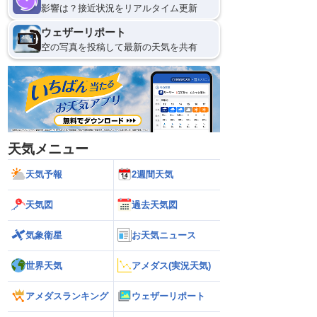
影響は？接近状況をリアルタイム更新
ウェザーリポート
空の写真を投稿して最新の天気を共有
天気メニュー
天気予報
2週間天気
天気図
過去天気図
気象衛星
お天気ニュース
世界天気
アメダス(実況天気)
アメダスランキング
ウェザーリポート