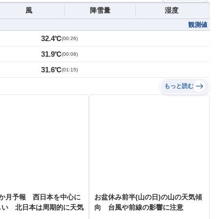
風
降雪量
湿度
観測値
32.4℃
(
00:26
)
31.9℃
(
00:08
)
31.6℃
(
01:15
)
もっと読む
1か月予報 西日本を中心に
お盆休み前半(山の日)の山の天気傾
しい 北日本は周期的に天気
向 台風や前線の影響に注意