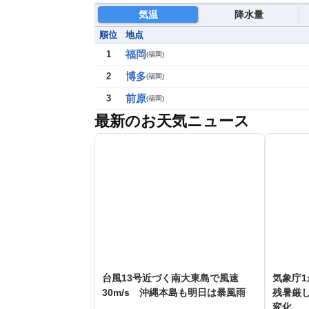
気温
降水量
順位
地点
福岡
1
(
福岡
)
博多
2
(
福岡
)
前原
3
(
福岡
)
最新のお天気ニュース
台風13号近づく南大東島で風速
気象庁
30m/s 沖縄本島も明日は暴風雨
残暑厳
変化