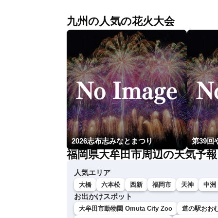
九州の人気の花火大会
2026志布志みなとまつり
第39
福岡県大牟田市周辺の天気予報
人気エリア
大橋
六本松
西新
福岡市
天神
中洲
お出かけスポット
大牟田市動物園 Omuta City Zoo
道の駅おお