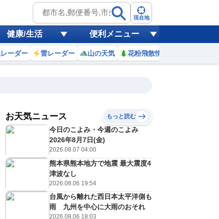
現在地
健康/生活
便利メニュー
風レーダー
雷レーダー
山の天気
花粉飛散情報
世界天気
お天気ニュース
もっと読む
8日(土)
今日のこよみ・今週のこよみ
8
19
20
21
22
23
0
1
2
2026年8月7日(金)
2026.08.07 04:00
熊本県熊本地方で地震 最大震度4
0
0
0
0
0
0
0
0
津波なし
リ
ミリ
ミリ
ミリ
ミリ
ミリ
ミリ
ミリ
ミリ
2026.08.06 19:54
31
30
30
29
29
29
29
29
℃
℃
℃
℃
℃
℃
℃
℃
℃
台風から離れた西日本太平洋側も
雨 九州を中心に大雨のおそれ
4
4
4
3
3
3
2
2
/s
m/s
m/s
m/s
m/s
m/s
m/s
m/s
m/s
2026.08.06 18:03