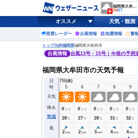
福岡県大牟田市
36
/
27
オススメ
天気・観測
雨雲レーダー
台風情報
地震情報
警
トップ
九州
福岡県
福岡県大牟田市
台風情報
台風13号・15号｜今後の予想
福岡県大牟田市の天気予報
日
7日(金)
1
2
3
4
5
6
7
8
9
時
天気
降水
0
0
0
0
0
0
0
0
ミリ
ミリ
ミリ
ミリ
ミリ
ミリ
ミリ
ミリ
ミリ
気温
30
30
30
30
28
27
28
31
32
℃
℃
℃
℃
℃
℃
℃
℃
℃
風
3
3
5
1
2
2
3
4
4
m/s
m/s
m/s
m/s
m/s
m/s
m/s
m/s
m/s