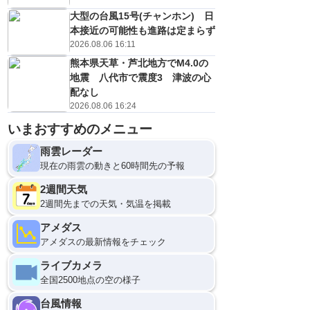
大型の台風15号(チャンホン) 日
本接近の可能性も進路は定まらず
2026.08.06 16:11
熊本県天草・芦北地方でM4.0の
地震 八代市で震度3 津波の心
配なし
2026.08.06 16:24
いまおすすめのメニュー
雨雲レーダー
現在の雨雲の動きと60時間先の予報
2週間天気
2週間先までの天気・気温を掲載
アメダス
アメダスの最新情報をチェック
ライブカメラ
全国2500地点の空の様子
台風情報