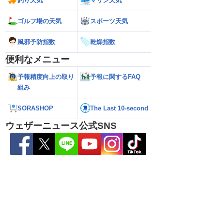
釣り天気
マリン天気
ゴルフ場の天気
スポーツ天気
風邪予防指数
乾燥指数
便利なメニュー
予報精度向上の取り
予報に関するFAQ
組み
ら離れた西日本太平洋
【熊本八代で39℃観測】被災地・熊本へ
【台風15号 202
SORASHOP
The Last 10-second
心に大雨のおそれ
台風による雨風の影響は？
の可能性も進路は定
新）
ウェザーニュース公式SNS