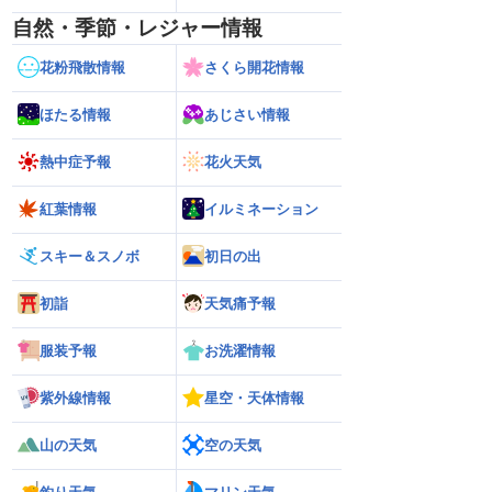
自然・季節・レジャー情報
花粉飛散情報
さくら開花情報
ほたる情報
あじさい情報
熱中症予報
花火天気
紅葉情報
イルミネーション
スキー＆スノボ
初日の出
初詣
天気痛予報
服装予報
お洗濯情報
紫外線情報
星空・天体情報
山の天気
空の天気