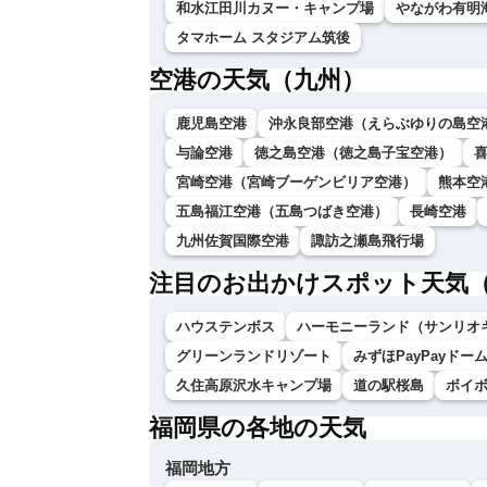
和水江田川カヌー・キャンプ場
やながわ有明
タマホーム スタジアム筑後
空港の天気（九州）
鹿児島空港
沖永良部空港（えらぶゆりの島空
与論空港
徳之島空港（徳之島子宝空港）
宮崎空港（宮崎ブーゲンビリア空港）
熊本空
五島福江空港（五島つばき空港）
長崎空港
九州佐賀国際空港
諏訪之瀬島飛行場
注目のお出かけスポット天気
ハウステンボス
ハーモニーランド（サンリオ
グリーンランドリゾート
みずほPayPayドー
久住高原沢水キャンプ場
道の駅桜島
ボイ
福岡県の各地の天気
福岡地方