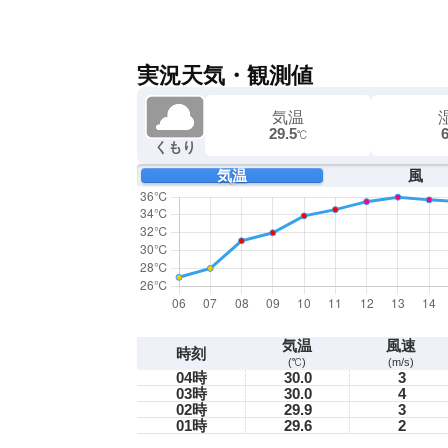
実況天気・観測値
気温
29.5
℃
くもり
気温
風
気温
風速
時刻
(℃)
(m/s)
04時
30.0
3
03時
30.0
4
02時
29.9
3
01時
29.6
2