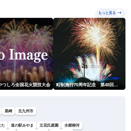
もっと見る
回やつしろ全国花火競技大会
町制施行70周年記念 第48回南種子町ロケット祭
黒崎
北九州市
むた
道の駅みやま
立花氏庭園
水郷柳河