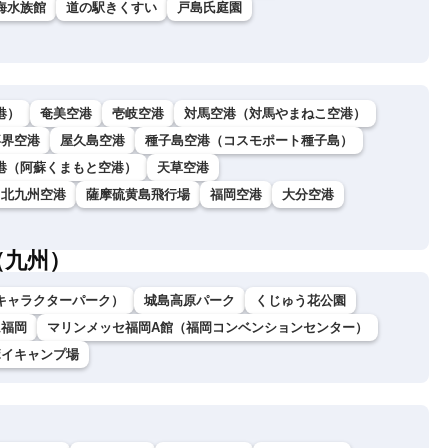
海水族館
道の駅きくすい
戸島氏庭園
港）
奄美空港
壱岐空港
対馬空港（対馬やまねこ空港）
喜界空港
屋久島空港
種子島空港（コスモポート種子島）
港（阿蘇くまもと空港）
天草空港
北九州空港
薩摩硫黄島飛行場
福岡空港
大分空港
（九州）
キャラクターパーク）
城島高原パーク
くじゅう花公園
ム福岡
マリンメッセ福岡A館（福岡コンベンションセンター）
ボイキャンプ場