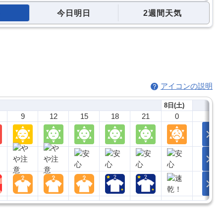
今日明日
2週間天気
アイコンの説明
8日(土)
9
12
15
18
21
0