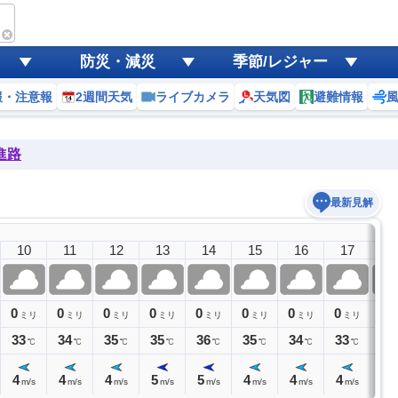
防災・減災
季節/レジャー
報・注意報
2週間天気
ライブカメラ
天気図
避難情報
進路
最新見解
10
11
12
13
14
15
16
17
1
0
0
0
0
0
0
0
0
0
ミリ
ミリ
ミリ
ミリ
ミリ
ミリ
ミリ
ミリ
ミ
33
34
35
35
36
35
34
33
32
℃
℃
℃
℃
℃
℃
℃
℃
4
4
4
5
5
4
4
4
4
m/s
m/s
m/s
m/s
m/s
m/s
m/s
m/s
m