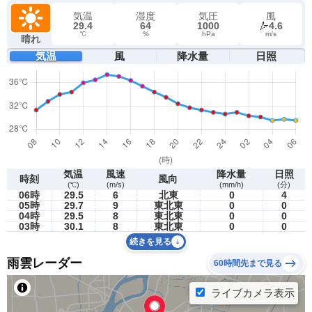
気温
湿度
気圧
風
29.4
64
1000
4.6
℃
%
hPa
m/s
晴れ
気温
風
降水量
日照
気温
風速
降水量
日照
時刻
風向
(℃)
(m/s)
(mm/h)
(分)
06時
29.5
6
北東
0
4
05時
29.7
9
東北東
0
0
04時
29.5
8
東北東
0
0
03時
30.1
8
東北東
0
0
続きを見る
雨雲レーダー
60時間先まで見る