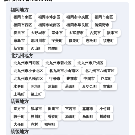
福岡地方
福岡市東区
福岡市博多区
福岡市中央区
福岡市南区
福岡市西区
福岡市城南区
福岡市早良区
筑紫野市
春日市
大野城市
宗像市
太宰府市
古賀市
福津市
糸島市
那珂川市
宇美町
篠栗町
志免町
須惠町
新宮町
久山町
粕屋町
北九州地方
北九州市門司区
北九州市若松区
北九州市戸畑区
北九州市小倉北区
北九州市小倉南区
北九州市八幡東区
北九州市八幡西区
行橋市
豊前市
中間市
芦屋町
水巻町
岡垣町
遠賀町
苅田町
みやこ町
吉富町
上毛町
築上町
筑豊地方
直方市
飯塚市
田川市
宮若市
嘉麻市
小竹町
鞍手町
桂川町
香春町
添田町
糸田町
川崎町
大任町
赤村
福智町
筑後地方