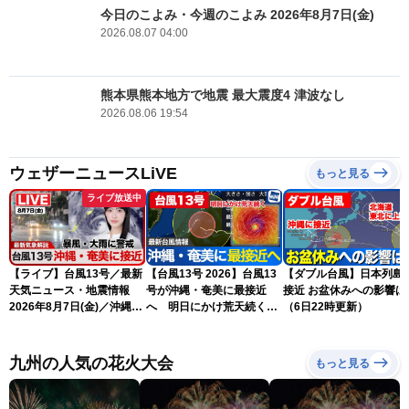
今日のこよみ・今週のこよみ 2026年8月7日(金)
2026.08.07 04:00
熊本県熊本地方で地震 最大震度4 津波なし
2026.08.06 19:54
ウェザーニュースLiVE
もっと見る
ライブ放送中
【ライブ】台風13号／最新
【台風13号 2026】台風13
【ダブル台風】日本列島
天気ニュース・地震情報
号が沖縄・奄美に最接近
接近 お盆休みへの影響は？
2026年8月7日(金)／沖縄・
へ 明日にかけ荒天続く
（6日22時更新）
奄美は台風による暴風雨に
（7日5時更新）
厳重警戒〈ウェザーニュー
スLiVEモーニング・松本真
九州の人気の花火大会
もっと見る
央／有賀哲夫〉