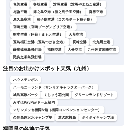
奄美空港
壱岐空港
対馬空港（対馬やまねこ空港）
与論空港
徳之島空港（徳之島子宝空港）
喜界空港
屋久島空港
種子島空港（コスモポート種子島）
宮崎空港（宮崎ブーゲンビリア空港）
熊本空港（阿蘇くまもと空港）
天草空港
五島福江空港（五島つばき空港）
長崎空港
北九州空港
薩摩硫黄島飛行場
福岡空港
大分空港
九州佐賀国際空港
諏訪之瀬島飛行場
注目のお出かけスポット天気（九州）
ハウステンボス
ハーモニーランド（サンリオキャラクターパーク）
城島高原パーク
くじゅう花公園
グリーンランドリゾート
みずほPayPayドーム福岡
マリンメッセ福岡A館（福岡コンベンションセンター）
久住高原沢水キャンプ場
道の駅桜島
ボイボイキャンプ場
福岡県の各地の天気