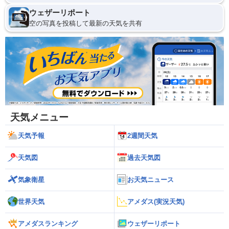
ウェザーリポート
空の写真を投稿して最新の天気を共有
天気メニュー
天気予報
2週間天気
天気図
過去天気図
気象衛星
お天気ニュース
世界天気
アメダス(実況天気)
アメダスランキング
ウェザーリポート