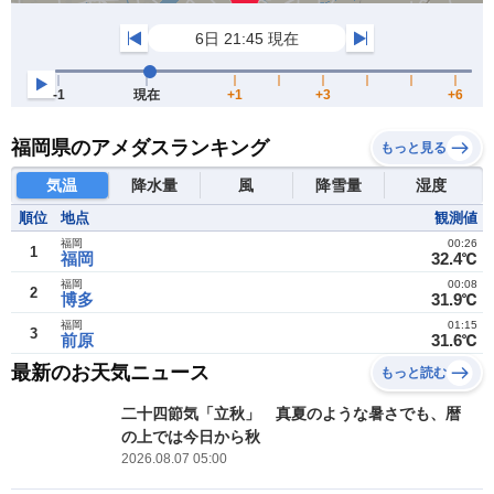
福岡県のアメダスランキング
もっと見る
気温
降水量
風
降雪量
湿度
順位
地点
観測値
福岡
00:26
1
福岡
32.4℃
福岡
00:08
2
博多
31.9℃
福岡
01:15
3
前原
31.6℃
最新のお天気ニュース
もっと読む
二十四節気「立秋」 真夏のような暑さでも、暦
の上では今日から秋
2026.08.07 05:00