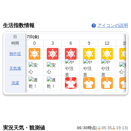
生活指数情報
アイコンの説明
日
7日(金)
0
3
6
9
12
15
時間
熱中症
天気痛
洗濯
実況天気・観測値
06:30時点
(
05:35
19:13
)