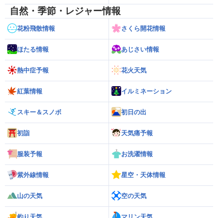
自然・季節・レジャー情報
花粉飛散情報
さくら開花情報
ほたる情報
あじさい情報
熱中症予報
花火天気
紅葉情報
イルミネーション
スキー＆スノボ
初日の出
初詣
天気痛予報
服装予報
お洗濯情報
紫外線情報
星空・天体情報
山の天気
空の天気
釣り天気
マリン天気