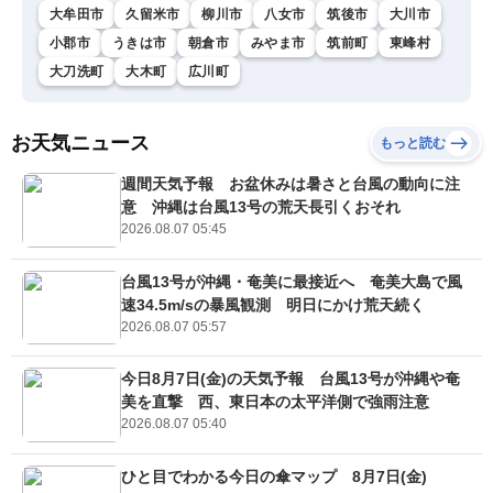
大牟田市
久留米市
柳川市
八女市
筑後市
大川市
小郡市
うきは市
朝倉市
みやま市
筑前町
東峰村
大刀洗町
大木町
広川町
お天気ニュース
もっと読む
週間天気予報 お盆休みは暑さと台風の動向に注
意 沖縄は台風13号の荒天長引くおそれ
2026.08.07 05:45
台風13号が沖縄・奄美に最接近へ 奄美大島で風
速34.5m/sの暴風観測 明日にかけ荒天続く
2026.08.07 05:57
今日8月7日(金)の天気予報 台風13号が沖縄や奄
美を直撃 西、東日本の太平洋側で強雨注意
2026.08.07 05:40
ひと目でわかる今日の傘マップ 8月7日(金)