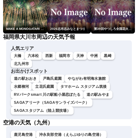
MAKE A MONOGATARI 2026
2026志布志みなとまつり
第39回やつしろ全国花火競技大会
福岡県大川市周辺の天気予報
人気エリア
大橋
六本松
西新
福岡市
天神
中洲
黒崎
北九州市
お出かけスポット
道の駅おおき
戸島氏庭園
やながわ有明海水族館
水郷柳河
立花氏庭園
タマホーム スタジアム筑後
RVパークsmart 川の駅船小屋恋ぼたる
道の駅みやま
SAGAアリーナ（SAGAサンライズパーク）
SAGAスタジアム（陸上競技場）
空港の天気（九州）
鹿児島空港
沖永良部空港（えらぶゆりの島空港）