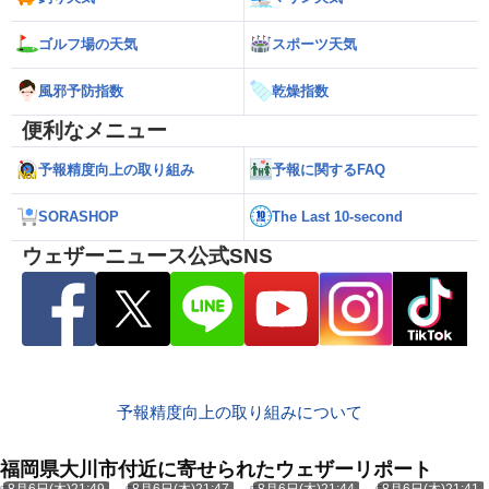
ゴルフ場の天気
スポーツ天気
風邪予防指数
乾燥指数
便利なメニュー
予報精度向上の取り組み
予報に関するFAQ
SORASHOP
The Last 10-second
ウェザーニュース公式SNS
予報精度向上の取り組みについて
福岡県大川市付近に寄せられたウェザーリポート
8月6日(木)21:49
8月6日(木)21:47
8月6日(木)21:44
8月6日(木)21:41