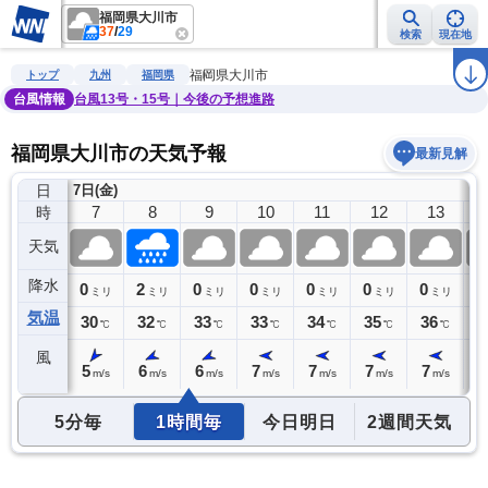
福岡県大川市
37
/
29
検索
現在地
雨雲レーダー
台風情報
地震情報
警報・注意報
2週間天気
ラ
福岡県大川市
トップ
九州
福岡県
台風情報
台風13号・15号｜今後の予想進路
福岡県大川市の天気予報
最新見解
日
7日(金)
6
7
8
9
10
11
12
13
時
天気
降水
0
0
2
0
0
0
0
0
0
ミリ
ミリ
ミリ
ミリ
ミリ
ミリ
ミリ
ミリ
気温
29
30
32
33
33
34
35
36
3
℃
℃
℃
℃
℃
℃
℃
℃
風
5
5
6
6
7
7
7
7
7
m/s
m/s
m/s
m/s
m/s
m/s
m/s
m/s
5分毎
1時間毎
今日明日
2週間天気