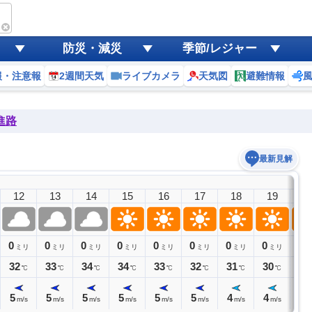
防災・減災
季節/レジャー
報・注意報
2週間天気
ライブカメラ
天気図
避難情報
進路
最新見解
12
13
14
15
16
17
18
19
2
0
0
0
0
0
0
0
0
0
ミリ
ミリ
ミリ
ミリ
ミリ
ミリ
ミリ
ミリ
ミ
32
33
34
34
33
32
31
30
29
℃
℃
℃
℃
℃
℃
℃
℃
5
5
5
5
5
5
4
4
3
m/s
m/s
m/s
m/s
m/s
m/s
m/s
m/s
m