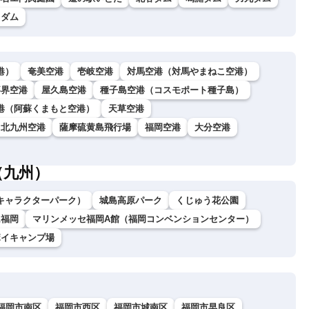
川ダム
港）
奄美空港
壱岐空港
対馬空港（対馬やまねこ空港）
喜界空港
屋久島空港
種子島空港（コスモポート種子島）
港（阿蘇くまもと空港）
天草空港
北九州空港
薩摩硫黄島飛行場
福岡空港
大分空港
（九州）
キャラクターパーク）
城島高原パーク
くじゅう花公園
ム福岡
マリンメッセ福岡A館（福岡コンベンションセンター）
ボイキャンプ場
福岡市南区
福岡市西区
福岡市城南区
福岡市早良区