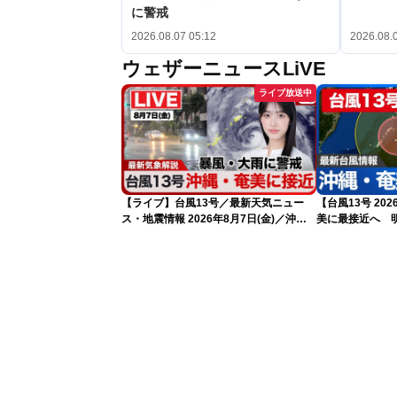
に警戒
2026.08.07 05:12
2026.08.
ウェザーニュースLiVE
ライブ放送中
【ライブ】台風13号／最新天気ニュー
【台風13号 20
ス・地震情報 2026年8月7日(金)／沖
美に最接近へ 
縄・奄美は台風による暴風雨に厳重警戒
日5時更新）
〈ウェザーニュースLiVEモーニング・松
本真央／有賀哲夫〉