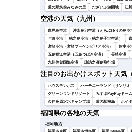
道の駅筑前みなみの里
だざいふ遊園地
江
空港の天気（九州）
鹿児島空港
沖永良部空港（えらぶゆりの島空
与論空港
徳之島空港（徳之島子宝空港）
宮崎空港（宮崎ブーゲンビリア空港）
熊本空
五島福江空港（五島つばき空港）
長崎空港
九州佐賀国際空港
諏訪之瀬島飛行場
注目のお出かけスポット天気
ハウステンボス
ハーモニーランド（サンリオ
グリーンランドリゾート
みずほPayPayドー
久住高原沢水キャンプ場
道の駅桜島
ボイ
福岡県の各地の天気
福岡地方
福岡市東区
福岡市博多区
福岡市中央区