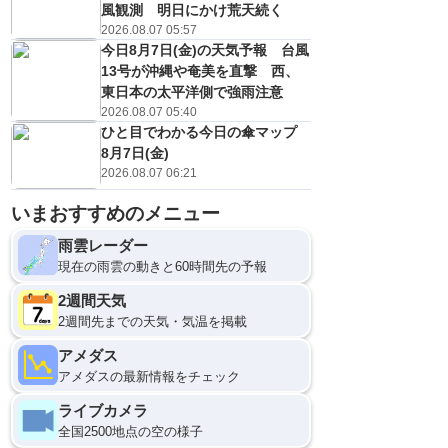
風観測 明日にかけ荒天続く
2026.08.07 05:57
今日8月7日(金)の天気予報 台風
13号が沖縄や奄美を直撃 西、
東日本の太平洋側で強雨注意
2026.08.07 05:40
ひと目でわかる今日の傘マップ
8月7日(金)
2026.08.07 06:21
いまおすすめのメニュー
9
12
雨雲レーダー
現在の雨雲の動きと60時間先の予報
2週間天気
2週間先までの天気・気温を掲載
アメダス
アメダスの最新情報をチェック
ライブカメラ
全国2500地点の空の様子