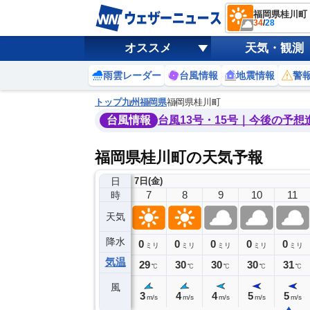
福岡県桂川町
34
/
28
オススメ
天気・観測
雨雲レーダー
台風情報
地震情報
警
トップ
九州
福岡県
福岡県桂川町
台風情報
台風13号・15号｜今後の予想
福岡県桂川町の天気予報
日
7日(金)
3
4
5
6
7
8
9
10
11
時
天気
降水
0
0
0
0
0
0
0
0
ミリ
ミリ
ミリ
ミリ
ミリ
ミリ
ミリ
ミリ
ミリ
気温
29
28
28
28
29
30
30
30
31
℃
℃
℃
℃
℃
℃
℃
℃
℃
風
3
3
3
3
3
4
4
5
5
m/s
m/s
m/s
m/s
m/s
m/s
m/s
m/s
m/s