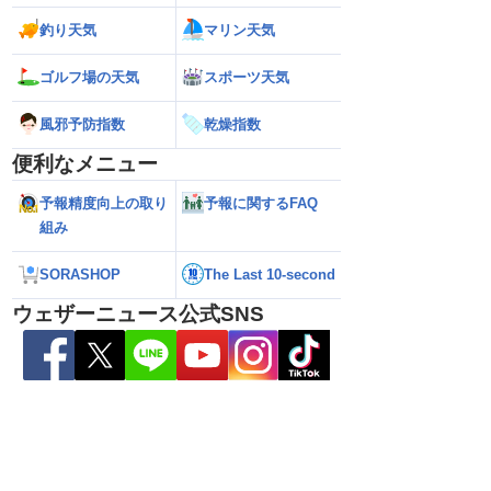
釣り天気
マリン天気
ゴルフ場の天気
スポーツ天気
風邪予防指数
乾燥指数
便利なメニュー
予報精度向上の取り
予報に関するFAQ
組み
26】沖縄本島・奄美地方
【雨情報】台風から離れた西日本太平洋
【熊本八代で39℃
ークはいつまで続く？
側も雨 九州を中心に大雨のおそれ
台風による雨風の
SORASHOP
The Last 10-second
ウェザーニュース公式SNS