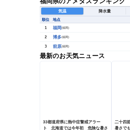
福岡県のアメダスランキング
気温
降水量
順位
地点
福岡
1
(
福岡
)
博多
2
(
福岡
)
前原
3
(
福岡
)
最新のお天気ニュース
33都道府県に熱中症警戒アラー
二十四
ト 北海道では今年初 危険な暑さ
暑さで