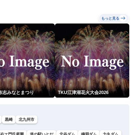
もっと見る
志布志みなとまつり
TKU江津湖花火大会2026
黒崎
北九州市
傳右エ門氏庭園
道の駅いとだ
北谷ダム
鳴淵ダム
力丸ダム