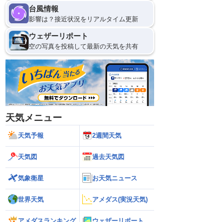
台風情報
影響は？接近状況をリアルタイム更新
ウェザーリポート
空の写真を投稿して最新の天気を共有
天気メニュー
天気予報
2週間天気
天気図
過去天気図
気象衛星
お天気ニュース
世界天気
アメダス(実況天気)
アメダスランキング
ウェザーリポート