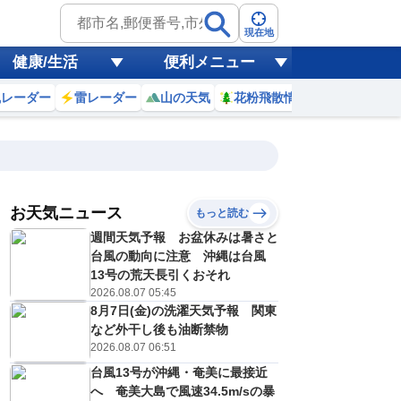
現在地
健康/生活
便利メニュー
風レーダー
雷レーダー
山の天気
花粉飛散情報
世界天気
お天気ニュース
もっと読む
8日(土)
週間天気予報 お盆休みは暑さと
0
21
22
23
0
1
2
3
4
台風の動向に注意 沖縄は台風
13号の荒天長引くおそれ
2026.08.07 05:45
8月7日(金)の洗濯天気予報 関東
0
0
0
0
0
0
0
0
リ
ミリ
ミリ
ミリ
ミリ
ミリ
ミリ
ミリ
ミリ
など外干し後も油断禁物
29
28
28
28
28
28
28
27
℃
℃
℃
℃
℃
℃
℃
℃
℃
2026.08.07 06:51
台風13号が沖縄・奄美に最接近
3
3
3
3
3
3
3
3
/s
m/s
m/s
m/s
m/s
m/s
m/s
m/s
m/s
へ 奄美大島で風速34.5m/sの暴