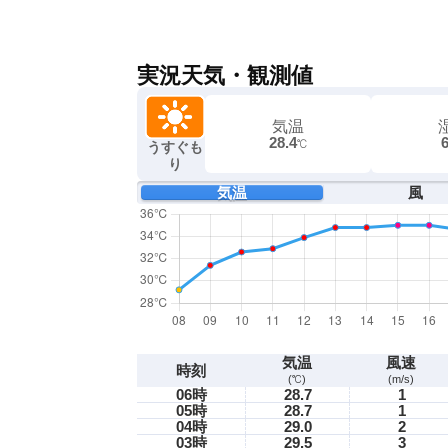
実況天気・観測値
気温
28.4
℃
うすぐも
り
気温
風
気温
風速
時刻
(℃)
(m/s)
06時
28.7
1
05時
28.7
1
04時
29.0
2
03時
29.5
3