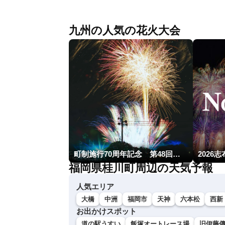
九州の人気の花火大会
町制施行70周年記念 第48回南種子町ロケット祭
2026
福岡県桂川町周辺の天気予報
人気エリア
大橋
中洲
福岡市
天神
六本松
西新
お出かけスポット
道の駅うすい
飯塚オートレース場
旧伊藤