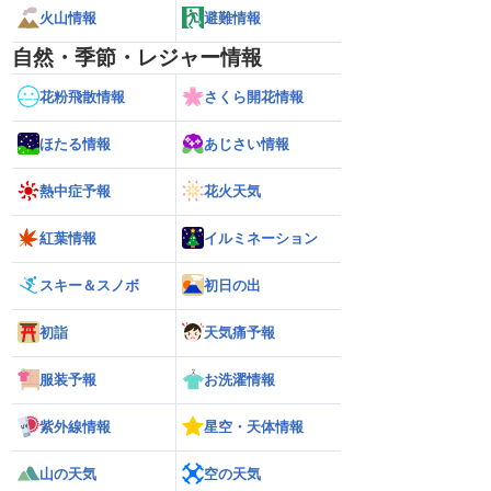
火山情報
避難情報
自然・季節・レジャー情報
花粉飛散情報
さくら開花情報
ほたる情報
あじさい情報
熱中症予報
花火天気
紅葉情報
イルミネーション
スキー＆スノボ
初日の出
初詣
天気痛予報
服装予報
お洗濯情報
紫外線情報
星空・天体情報
山の天気
空の天気