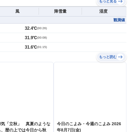
もっと見る
風
降雪量
湿度
観測値
32.4℃
(
00:26
)
31.9℃
(
00:08
)
31.6℃
(
01:15
)
もっと読む
節気「立秋」 真夏のような
今日のこよみ・今週のこよみ 2026
も、暦の上では今日から秋
年8月7日(金)