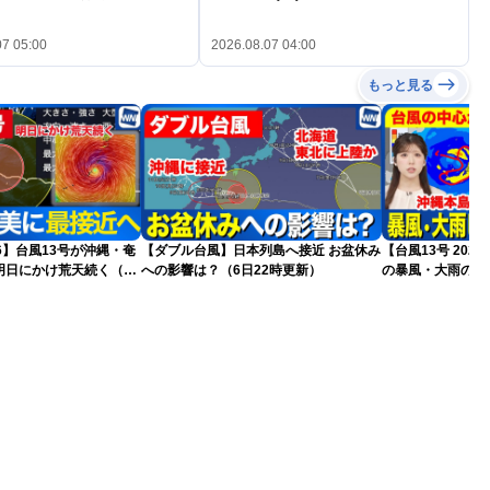
07 05:00
2026.08.07 04:00
もっと見る
26】台風13号が沖縄・奄
【ダブル台風】日本列島へ接近 お盆休み
【台風13号 20
明日にかけ荒天続く（7
への影響は？（6日22時更新）
の暴風・大雨のピ
（6日18時更新）