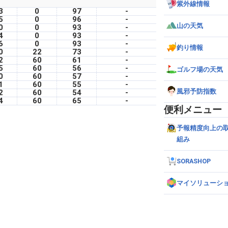
紫外線情報
3
0
97
-
5
0
96
-
山の天気
0
0
93
-
4
0
93
-
6
0
93
-
釣り情報
0
22
73
-
2
60
61
-
5
60
56
-
ゴルフ場の天気
0
60
57
-
1
60
55
-
風邪予防指数
2
60
54
-
4
60
65
-
便利メニュー
予報精度向上の
組み
SORASHOP
マイソリューシ