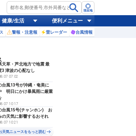
現在地
健康/生活
便利メニュー
ス
警報・注意報
雷レーダー
台風情報
お天気ニュース
ス
県天草・芦北地方で地震 最
度3 津波の心配なし
8.07 07:02
の台風13号が沖縄・奄美に
中 明日にかけ暴風雨に厳重
を
8.07 10:17
の台風15号(チャンホン) お
みの天気に影響するおそれ
8.07 10:21
お天気ニュースをもっと読む