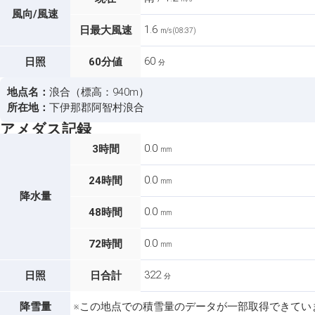
風向/風速
1.6
日最大風速
m/s (08:37)
60
日照
60分値
分
地点名：
浪合（標高：940m）
所在地：
下伊那郡阿智村浪合
アメダス記録
0.0
3時間
mm
0.0
24時間
mm
降水量
0.0
48時間
mm
0.0
72時間
mm
322
日照
日合計
分
降雪量
※この地点での積雪量のデータが一部取得できてい