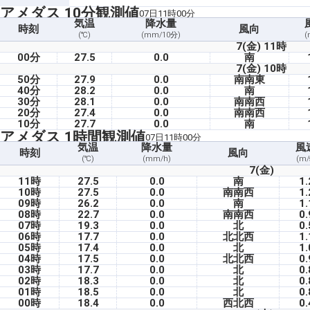
アメダス 10分観測値
07日11時00分
気温
降水量
時刻
風向
(℃)
(mm/10分)
(
7(金) 11時
00分
27.5
0.0
南
7(金) 10時
50分
27.9
0.0
南南東
40分
28.2
0.0
南
30分
28.1
0.0
南南西
20分
27.4
0.0
南南西
10分
27.7
0.0
南
アメダス 1時間観測値
07日11時00分
気温
降水量
風
時刻
風向
(℃)
(mm/h)
(m/
7(金)
11時
27.5
0.0
南
1.
10時
27.5
0.0
南南西
1.
09時
26.2
0.0
南
1.
08時
22.7
0.0
南南西
0.
07時
19.3
0.0
北
0.
06時
17.7
0.0
北北西
1.
05時
17.4
0.0
北
1.
04時
17.5
0.0
北北西
0.
03時
17.7
0.0
北
0.
02時
18.3
0.0
北
0.
01時
18.5
0.0
北
0.
00時
18.4
0.0
西北西
0.