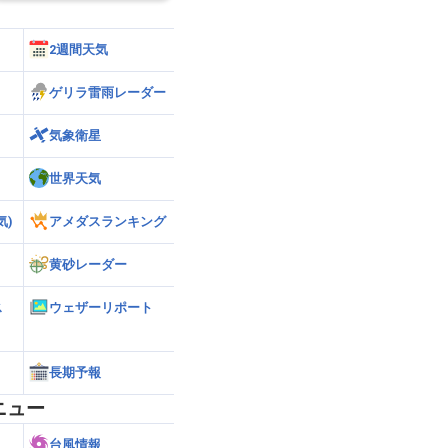
2週間天気
ゲリラ雷雨レーダー
気象衛星
世界天気
気)
アメダスランキング
黄砂レーダー
ス
ウェザーリポート
長期予報
ニュー
台風情報