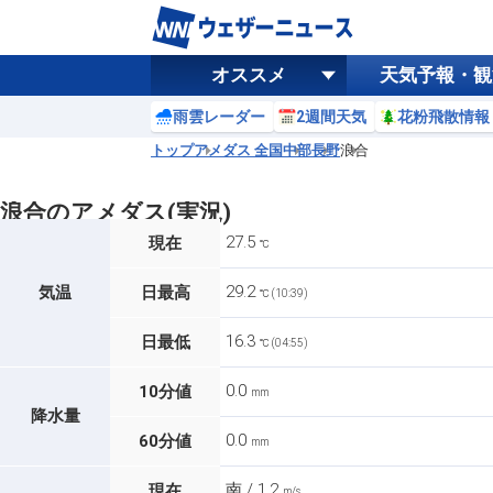
オススメ
天気予報・観
雨雲レーダー
2週間天気
花粉飛散情報
トップ
アメダス 全国
中部
長野
浪合
浪合のアメダス(実況)
27.5
現在
℃
29.2
気温
日最高
℃ (10:39)
16.3
日最低
℃ (04:55)
0.0
10分値
mm
降水量
0.0
60分値
mm
南 / 1.2
現在
m/s