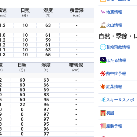
風速
日照
湿度
積雪深
地震情報
m/s)
(分)
(%)
(cm)
1.2
10
63
-
火山情報
1.0
10
61
-
自然・季節・
1.2
10
59
-
1.2
10
61
-
花粉飛散情報
1.1
10
63
-
1.3
10
65
-
ほたる情報
速
日照
湿度
積雪深
s)
(分)
(%)
(cm)
熱中症予報
2
60
63
-
2
60
66
-
紅葉情報
1
60
69
-
9
60
83
-
5
60
95
-
スキー＆スノボ
1
22
96
-
0
0
97
-
初詣
9
0
97
-
8
0
97
-
8
0
95
-
服装予報
8
0
96
-
4
0
97
-