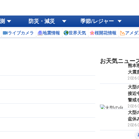
測
防災・減災
季節/レジャー
ライブカメラ
地震情報
世界天気
桜開花情報
アメダ
お天気ニュー
熊本
大震
2026.0
大型
接近
警戒
2026.0
大型
盆休
2026.0