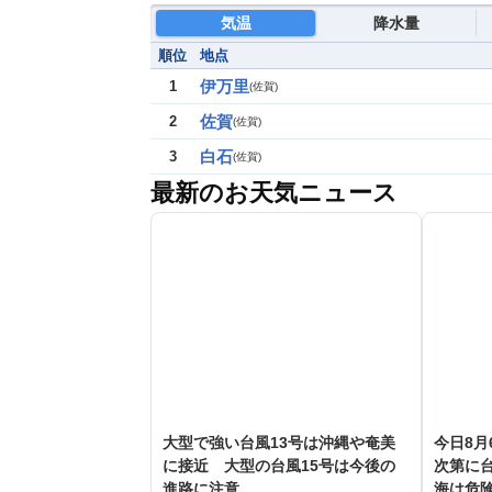
気温
降水量
順位
地点
伊万里
1
(
佐賀
)
佐賀
2
(
佐賀
)
白石
3
(
佐賀
)
最新のお天気ニュース
大型で強い台風13号は沖縄や奄美
今日8月
に接近 大型の台風15号は今後の
次第に台
進路に注意
海は危