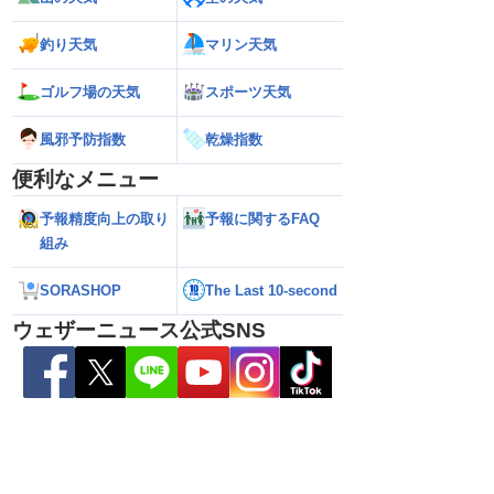
釣り天気
マリン天気
ゴルフ場の天気
スポーツ天気
風邪予防指数
乾燥指数
便利なメニュー
予報精度向上の取り
予報に関するFAQ
本の東の海上に近づいて
【台風13号】沖縄・大東島地方に接近
【予報士解説】台
組み
の進路に注意（6日3時
接近前から荒天のおそれ（6日5時更新）
「ERC」とは
SORASHOP
The Last 10-second
ウェザーニュース公式SNS