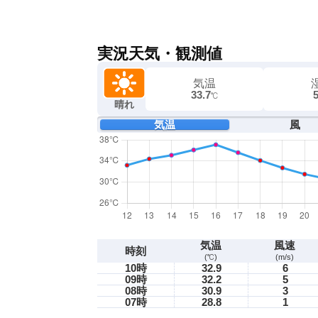
実況天気・観測値
気温
33.7
℃
晴れ
気温
風
気温
風速
時刻
(℃)
(m/s)
10時
32.9
6
09時
32.2
5
08時
30.9
3
07時
28.8
1