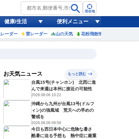
現在地
健康/生活
便利メニュー
風レーダー
雷レーダー
山の天気
花粉飛散情報
世界天気
お天気ニュース
もっと読む
金)
台風15号(チャンホン) 北西に進
1
2
3
4
5
6
7
8
んで来週は本州に接近の可能性
2026.08.06 10:22
沖縄から九州が台風13号(ドルフ
0
0
0
0
0
0
0
0
ィン)の強風域 荒天への早めの
ミリ
ミリ
ミリ
ミリ
ミリ
ミリ
ミリ
ミリ
ミリ
警戒を
29
29
29
29
29
29
29
31
℃
℃
℃
℃
℃
℃
℃
℃
℃
2026.08.06 09:58
今日も西日本中心に危険な暑さ
4
4
4
4
4
4
4
5
/s
m/s
m/s
m/s
m/s
m/s
m/s
m/s
m/s
酷暑に迫る予想も 熱中症に厳重