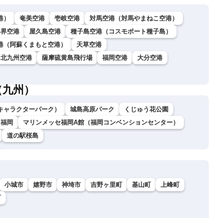
港）
奄美空港
壱岐空港
対馬空港（対馬やまねこ空港）
喜界空港
屋久島空港
種子島空港（コスモポート種子島）
港（阿蘇くまもと空港）
天草空港
北九州空港
薩摩硫黄島飛行場
福岡空港
大分空港
（九州）
キャラクターパーク）
城島高原パーク
くじゅう花公園
ム福岡
マリンメッセ福岡A館（福岡コンベンションセンター）
道の駅桜島
小城市
嬉野市
神埼市
吉野ヶ里町
基山町
上峰町
町