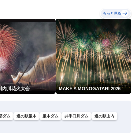
もっと見る
回川内川花火大会
MAKE A MONOGATARI 2026
部ダム
道の駅厳木
厳木ダム
井手口川ダム
道の駅山内