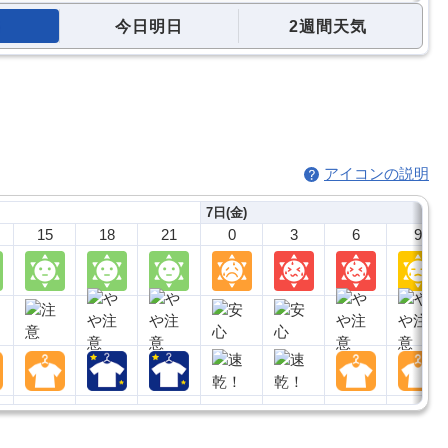
今日明日
2週間天気
アイコンの説明
7日(金)
15
18
21
0
3
6
9