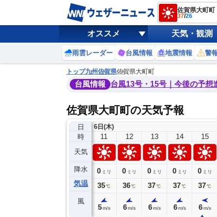
佐賀県大町町
37
/
26
オススメ
天気・観測
雨雲レーダー
台風情報
地震情報
警
トップ
九州
佐賀県
佐賀県大町町
台風情報
台風13号・15号｜今後の予想
佐賀県大町町の天気予報
日
6日(木)
7
8
9
10
11
12
13
14
15
時
天気
降水
0
0
0
0
0
0
0
0
ミリ
ミリ
ミリ
ミリ
ミリ
ミリ
ミリ
ミリ
ミリ
気温
30
32
33
33
35
36
37
37
37
℃
℃
℃
℃
℃
℃
℃
℃
℃
風
2
4
4
5
5
6
6
6
6
m/s
m/s
m/s
m/s
m/s
m/s
m/s
m/s
m/s