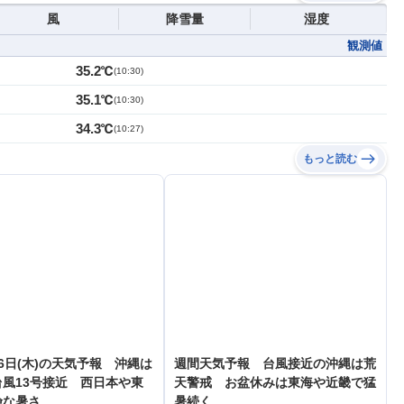
風
降雪量
湿度
観測値
35.2℃
(
10:30
)
35.1℃
(
10:30
)
34.3℃
(
10:27
)
もっと読む
6日(木)の天気予報 沖縄は
週間天気予報 台風接近の沖縄は荒
風13号接近 西日本や東
天警戒 お盆休みは東海や近畿で猛
険な暑さ
暑続く