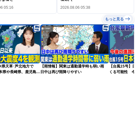
06 05:16
2026.08.06 05:38
もっと見る
本県天草･芦北地方で
【雨情報】関東は通勤通学時も弱い雨
【台風15号】日
熊本県や長崎県、鹿児島県
日中は再び雨降りやすい
くる可能性 今後
更新）