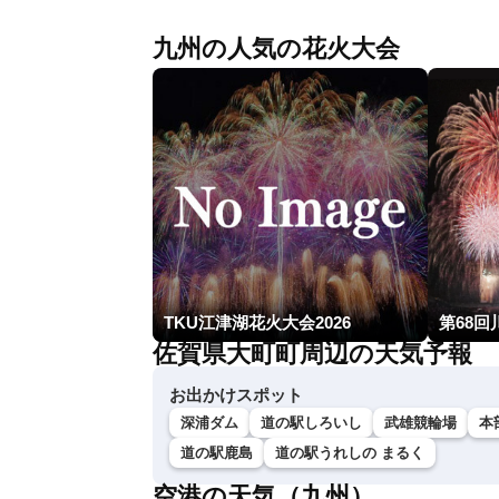
九州の人気の花火大会
TKU江津湖花火大会2026
第68
佐賀県大町町周辺の天気予報
お出かけスポット
深浦ダム
道の駅しろいし
武雄競輪場
本
道の駅鹿島
道の駅うれしの まるく
空港の天気（九州）