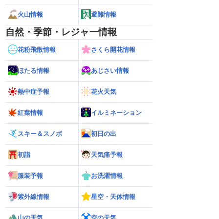
火山情報
避難情報
自然・季節・レジャー情報
花粉飛散情報
さくら開花情報
ほたる情報
あじさい情報
熱中症予報
花火天気
紅葉情報
イルミネーション
スキー＆スノボ
初日の出
初詣
天気痛予報
服装予報
お洗濯情報
紫外線情報
星空・天体情報
山の天気
空の天気