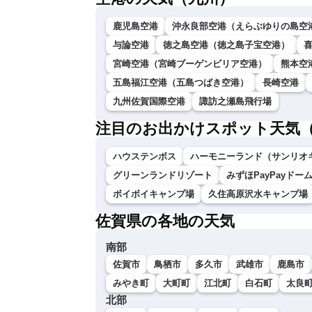
鹿児島空港
沖永良部空港（えらぶゆりの島空
与論空港
徳之島空港（徳之島子宝空港）
宮崎空港（宮崎ブーゲンビリア空港）
熊本空
五島福江空港（五島つばき空港）
長崎空港
九州佐賀国際空港
諏訪之瀬島飛行場
注目のお出かけスポット天気
ハウステンボス
ハーモニーランド（サンリオ
グリーンランドリゾート
みずほPayPayドー
ボイボイキャンプ場
久住高原沢水キャンプ場
佐賀県の各地の天気
南部
佐賀市
鳥栖市
多久市
武雄市
鹿島市
みやき町
大町町
江北町
白石町
太良
北部