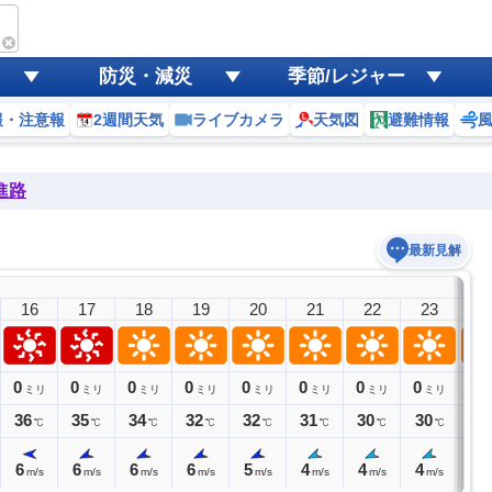
防災・減災
季節/レジャー
報・注意報
2週間天気
ライブカメラ
天気図
避難情報
進路
最新見解
7日(
16
17
18
19
20
21
22
23
0
0
0
0
0
0
0
0
0
0
ミリ
ミリ
ミリ
ミリ
ミリ
ミリ
ミリ
ミリ
36
35
34
32
32
31
30
30
30
℃
℃
℃
℃
℃
℃
℃
℃
6
6
6
6
5
4
4
4
4
m/s
m/s
m/s
m/s
m/s
m/s
m/s
m/s
m