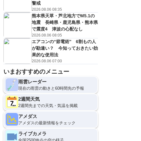
警戒
2026.08.06 08:35
熊本県天草・芦北地方でM5.1の
地震 長崎県・鹿児島県・熊本県
で震度4 津波の心配なし
2026.08.06 08:05
エアコンの“節電術” 6割もの人
が勘違い？ 今知っておきたい効
果的な使用法
2026.08.06 07:00
いまおすすめのメニュー
12
雨雲レーダー
現在の雨雲の動きと60時間先の予報
2週間天気
2週間先までの天気・気温を掲載
アメダス
アメダスの最新情報をチェック
ライブカメラ
全国2500地点の空の様子