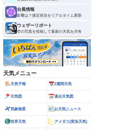
台風情報
影響は？接近状況をリアルタイム更新
ウェザーリポート
空の写真を投稿して最新の天気を共有
天気メニュー
天気予報
2週間天気
天気図
過去天気図
気象衛星
お天気ニュース
世界天気
アメダス(実況天気)