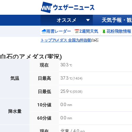
オススメ
天気予報・観
雨雲レーダー
2週間天気
花粉飛散情報
トップ
アメダス 全国
九州
佐賀
白石
白石のアメダス(実況)
30.3
現在
℃
37.3
気温
日最高
℃ (14:04)
25.9
日最低
℃ (05:08)
0.0
10分値
mm
降水量
0.0
60分値
mm
北東 / 4.0
現在
m/s