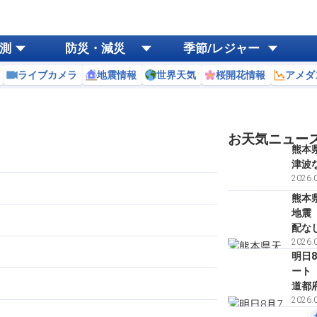
測
防災・減災
季節/レジャー
ライブカメラ
地震情報
世界天気
桜開花情報
アメダ
お天気ニュー
熊本
津波
2026.0
熊本
地震
配な
2026.0
明日
ート
道都
2026.0