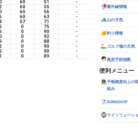
0
60
51
-
2
60
55
-
紫外線情報
0
60
56
-
6
60
63
-
山の天気
4
57
71
-
6
0
75
-
6
0
90
-
釣り情報
0
0
92
-
9
0
88
-
2
0
90
-
ゴルフ場の天気
5
0
90
-
1
0
89
-
風邪予防指数
便利メニュー
予報精度向上の
組み
SORASHOP
マイソリューシ