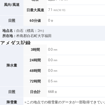
風向/風速
7.1
日最大風速
m/s (16:13)
0
日照
60分値
分
地点名：
白石（標高：2m）
所在地：
杵島郡白石町大字福田
アメダス記録
0.0
3時間
mm
0.0
24時間
mm
降水量
0.0
48時間
mm
0.5
72時間
mm
668
日照
日合計
分
降雪量
※この地点での積雪量のデータが一部取得できてい