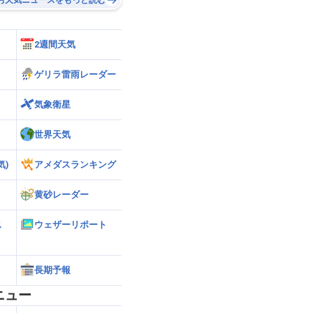
2週間天気
ゲリラ雷雨レーダー
気象衛星
世界天気
気)
アメダスランキング
黄砂レーダー
ス
ウェザーリポート
長期予報
ニュー