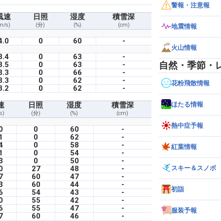
警報・注意報
風速
日照
湿度
積雪深
m/s)
(分)
(%)
(cm)
地震情報
4.0
0
60
-
火山情報
3.4
0
63
-
自然・季節・
3.5
0
63
-
3.3
0
66
-
3.3
0
62
-
花粉飛散情報
3.2
0
62
-
ほたる情報
速
日照
湿度
積雪深
s)
(分)
(%)
(cm)
熱中症予報
0
0
60
-
1
0
62
-
4
0
58
-
紅葉情報
1
0
54
-
3
0
50
-
スキー＆スノボ
0
27
48
-
7
60
47
-
3
60
44
-
初詣
6
54
43
-
0
55
42
-
6
55
47
-
服装予報
7
60
46
-