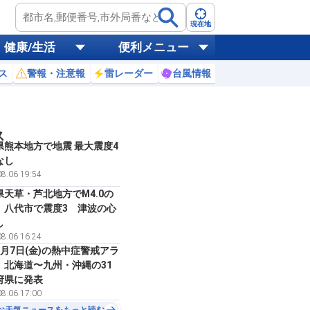
現在地
健康/生活
便利メニュー
ス
警報・注意報
雷レーダー
台風情報
お天気ニュース
ス
県熊本地方で地震 最大震度4
なし
8.06 19:54
県天草・芦北地方でM4.0の
 八代市で震度3 津波の心
し
8.06 16:24
8月7日(金)の熱中症警戒アラ
 北海道〜九州・沖縄の31
府県に発表
8.06 17:00
お天気ニュースをもっと読む