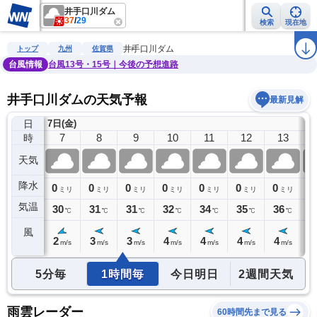
井手口川ダム
37
/
29
検索
現在地
雨雲レーダー
台風情報
地震情報
警報・注意報
2週間天気
ラ
井手口川ダム
トップ
九州
佐賀県
台風情報
台風13号・15号｜今後の予想進路
井手口川ダムの天気予報
最新見解
日
7日(金)
6
7
8
9
10
11
12
13
時
天気
降水
0
0
0
0
0
0
0
0
0
ミリ
ミリ
ミリ
ミリ
ミリ
ミリ
ミリ
ミリ
気温
29
30
31
31
32
34
35
36
3
℃
℃
℃
℃
℃
℃
℃
℃
風
1
2
3
3
4
4
4
4
4
m/s
m/s
m/s
m/s
m/s
m/s
m/s
m/s
5分毎
1時間毎
今日明日
2週間天気
雨雲レーダー
60時間先まで見る