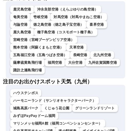
鹿児島空港
沖永良部空港（えらぶゆりの島空港）
奄美空港
壱岐空港
対馬空港（対馬やまねこ空港）
与論空港
徳之島空港（徳之島子宝空港）
喜界空港
屋久島空港
種子島空港（コスモポート種子島）
宮崎空港（宮崎ブーゲンビリア空港）
熊本空港（阿蘇くまもと空港）
天草空港
五島福江空港（五島つばき空港）
長崎空港
北九州空港
薩摩硫黄島飛行場
福岡空港
大分空港
九州佐賀国際空港
諏訪之瀬島飛行場
注目のお出かけスポット天気（九州）
ハウステンボス
ハーモニーランド（サンリオキャラクターパーク）
城島高原パーク
くじゅう花公園
グリーンランドリゾート
みずほPayPayドーム福岡
マリンメッセ福岡A館（福岡コンベンションセンター）