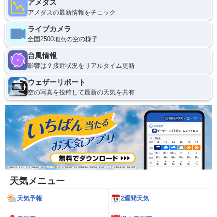
アメダス
アメダスの最新情報をチェック
ライブカメラ
全国2500地点の空の様子
台風情報
影響は？接近状況をリアルタイム更新
ウェザーリポート
空の写真を投稿して最新の天気を共有
天気メニュー
天気予報
2週間天気