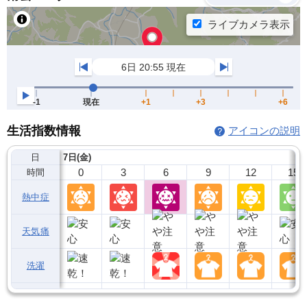
生活指数情報
アイコンの説明
日
7日(金)
0
3
6
9
12
15
時間
熱中症
天気痛
洗濯