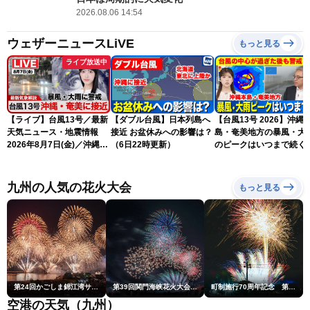
2026.08.06 14:54
ウェザーニュースLiVE
もっと見る
ライブ放送中
【ライブ】台風13号／最新
【ダブル台風】日本列島へ
【台風13号 2026】沖縄
天気ニュース・地震情報
接近 お盆休みへの影響は？
島・奄美地方の暴風・大
2026年8月7日(金)／沖縄・
（6日22時更新）
のピークはいつまで続く
奄美は台風による暴風雨に
（6日18時更新）
厳重警戒〈ウェザーニュー
スLiVEモーニング・松本真
九州の人気の花火大会
もっと見る
央／有賀哲夫〉
第24回かごしま錦江湾サマーナイト大花火大会
第39回関門海峡花火大会(門司側)
町制施行70周年記念 第48回南種子町ロケット祭
空港の天気（九州）