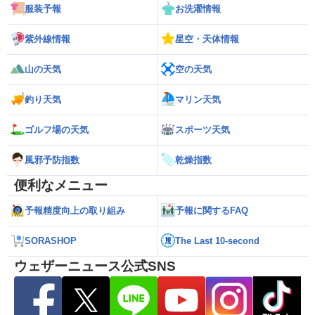
服装予報
お洗濯情報
紫外線情報
星空・天体情報
山の天気
空の天気
釣り天気
マリン天気
ゴルフ場の天気
スポーツ天気
風邪予防指数
乾燥指数
便利なメニュー
予報精度向上の取り組み
予報に関するFAQ
SORASHOP
The Last 10-second
ウェザーニュース公式SNS