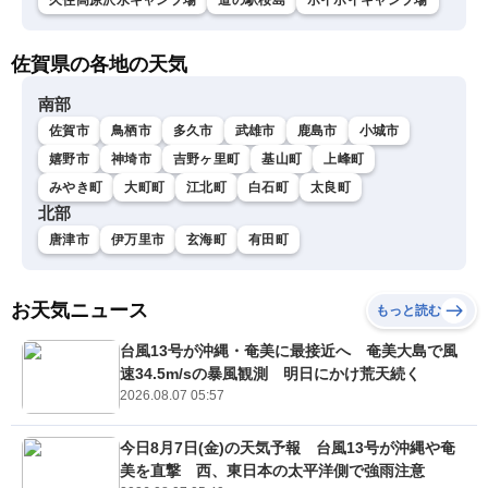
久住高原沢水キャンプ場
道の駅桜島
ボイボイキャンプ場
佐賀県の各地の天気
南部
佐賀市
鳥栖市
多久市
武雄市
鹿島市
小城市
嬉野市
神埼市
吉野ヶ里町
基山町
上峰町
みやき町
大町町
江北町
白石町
太良町
北部
唐津市
伊万里市
玄海町
有田町
お天気ニュース
もっと読む
台風13号が沖縄・奄美に最接近へ 奄美大島で風
速34.5m/sの暴風観測 明日にかけ荒天続く
2026.08.07 05:57
今日8月7日(金)の天気予報 台風13号が沖縄や奄
美を直撃 西、東日本の太平洋側で強雨注意