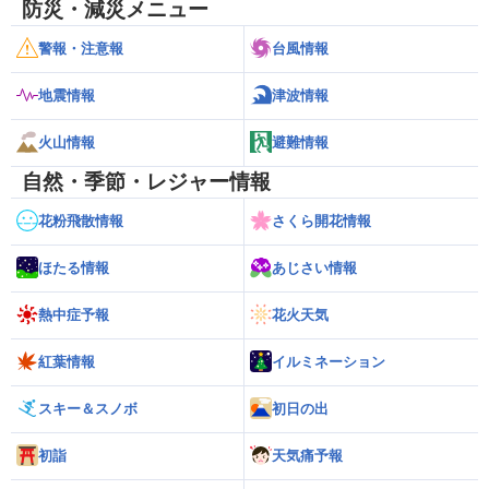
防災・減災メニュー
警報・注意報
台風情報
地震情報
津波情報
火山情報
避難情報
自然・季節・レジャー情報
花粉飛散情報
さくら開花情報
ほたる情報
あじさい情報
熱中症予報
花火天気
紅葉情報
イルミネーション
スキー＆スノボ
初日の出
初詣
天気痛予報