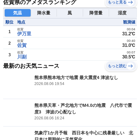
佐賀県のアメダスランキング
もっと見る
気温
降水量
風
降雪量
湿度
順位
地点
観測値
佐賀
00:04
1
伊万里
31.2℃
佐賀
00:40
2
佐賀
31.0℃
佐賀
00:07
3
川副
30.5℃
最新のお天気ニュース
もっと読む
熊本県熊本地方で地震 最大震度4 津波なし
2026.08.06 19:54
熊本県天草・芦北地方でM4.0の地震 八代市で震
度3 津波の心配なし
2026.08.06 16:24
気象庁1か月予報 西日本を中心に残暑厳しい 北
日本は周期的に天気変化