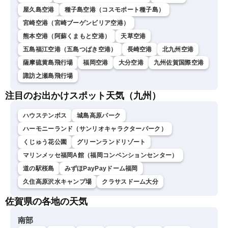
屋久島空港
種子島空港（コスモポート種子島）
宮崎空港（宮崎ブーゲンビリア空港）
熊本空港（阿蘇くまもと空港）
天草空港
五島福江空港（五島つばき空港）
長崎空港
北九州空港
薩摩硫黄島飛行場
福岡空港
大分空港
九州佐賀国際空港
諏訪之瀬島飛行場
注目のお出かけスポット天気（九州）
ハウステンボス
城島高原パーク
ハーモニーランド（サンリオキャラクターパーク）
くじゅう花公園
グリーンランドリゾート
マリンメッセ福岡A館（福岡コンベンションセンター）
道の駅桜島
みずほPayPayドーム福岡
久住高原沢水キャンプ場
クラサスドーム大分
佐賀県の各地の天気
南部