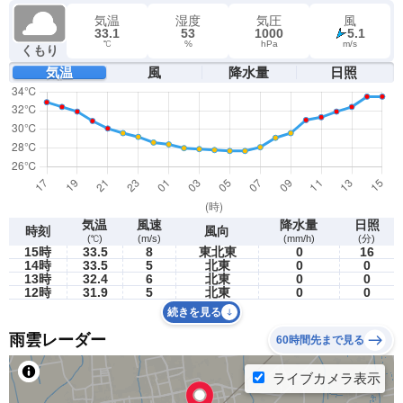
気温
湿度
気圧
風
33.1
53
1000
5.1
℃
%
hPa
m/s
くもり
気温
風
降水量
日照
気温
風速
降水量
日照
時刻
風向
(℃)
(m/s)
(mm/h)
(分)
15時
33.5
8
東北東
0
16
14時
33.5
5
北東
0
0
13時
32.4
6
北東
0
0
12時
31.9
5
北東
0
0
続きを見る
雨雲レーダー
60時間先まで見る