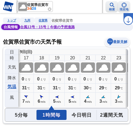
佐賀県佐賀市
34
/
28
検索
現在地
雨雲レーダー
台風情報
地震情報
警報・注意報
2週間天気
ラ
佐賀県佐賀市
トップ
九州
佐賀県
台風情報
台風13号・15号｜今後の予想進路
佐賀県佐賀市の天気予報
最新見解
日
9日(日)
10
16
17
18
19
20
21
22
23
時
天気
降水
0
0
0
0
0
0
0
0
0
ミリ
ミリ
ミリ
ミリ
ミリ
ミリ
ミリ
ミリ
気温
32
31
31
31
31
30
29
29
2
℃
℃
℃
℃
℃
℃
℃
℃
風
7
7
6
5
5
4
3
3
3
m/s
m/s
m/s
m/s
m/s
m/s
m/s
m/s
5分毎
1時間毎
今日明日
2週間天気