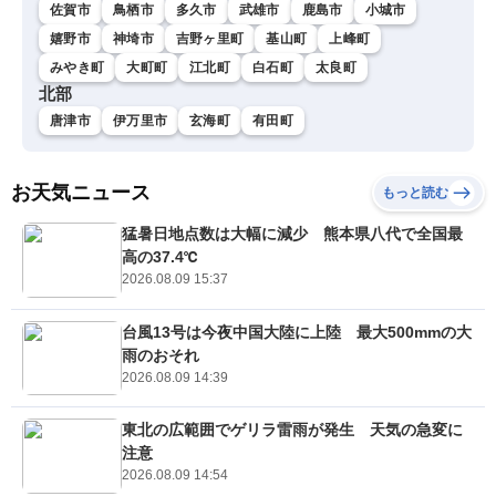
佐賀市
鳥栖市
多久市
武雄市
鹿島市
小城市
嬉野市
神埼市
吉野ヶ里町
基山町
上峰町
みやき町
大町町
江北町
白石町
太良町
北部
唐津市
伊万里市
玄海町
有田町
お天気ニュース
もっと読む
猛暑日地点数は大幅に減少 熊本県八代で全国最
高の37.4℃
2026.08.09 15:37
台風13号は今夜中国大陸に上陸 最大500mmの大
雨のおそれ
2026.08.09 14:39
東北の広範囲でゲリラ雷雨が発生 天気の急変に
注意
2026.08.09 14:54