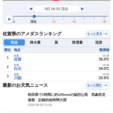
佐賀県のアメダスランキング
もっと見る
気温
降水量
風
降雪量
湿度
順位
地点
観測値
佐賀
14:28
1
佐賀
35.0℃
佐賀
14:46
2
白石
34.0℃
佐賀
13:59
3
川副
33.9℃
最新のお天気ニュース
もっと読む
秋田県で1時間に約100mmの猛烈な雨 気象防災
速報・記録的短時間大雨
2026.08.09 13:50