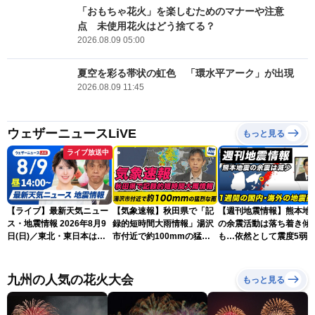
「おもちゃ花火」を楽しむためのマナーや注意
点 未使用花火はどう捨てる？
2026.08.09 05:00
夏空を彩る帯状の虹色 「環水平アーク」が出現
2026.08.09 11:45
ウェザーニュースLiVE
もっと見る
ライブ放送中
【ライブ】最新天気ニュー
【気象速報】秋田県で「記
【週刊地震情報】熊本地
ス・地震情報 2026年8月9
録的短時間大雨情報」湯沢
の余震活動は落ち着き傾
日(日)／東北・東日本は急
市付近で約100mmの猛烈
も…依然として震度5弱
な雷雨に注意〈ウェザーニ
な雨
戒
ュースLiVEアフタヌーン・
小川千奈／芳野達郎〉
九州の人気の花火大会
もっと見る