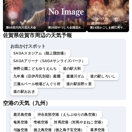
第68回川内川花火大会
第39回やつしろ全国花火競技大会
第24回かごしま錦江湾サマーナイト大花火大会
佐賀県佐賀市周辺の天気予報
お出かけスポット
SAGAスタジアム（陸上競技場）
SAGAアリーナ（SAGAサンライズパーク）
神野公園こどもゆうえんち
道の駅大和
九年庵（旧伊丹氏別邸）庭園
嘉瀬川ダム
道の駅しろいし
三瀬ルベール牧場どんぐり村
道の駅吉野ヶ里
道の駅おおき
空港の天気（九州）
鹿児島空港
沖永良部空港（えらぶゆりの島空港）
奄美空港
壱岐空港
対馬空港（対馬やまねこ空港）
与論空港
徳之島空港（徳之島子宝空港）
喜界空港