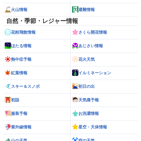
火山情報
避難情報
自然・季節・レジャー情報
花粉飛散情報
さくら開花情報
ほたる情報
あじさい情報
熱中症予報
花火天気
紅葉情報
イルミネーション
スキー＆スノボ
初日の出
初詣
天気痛予報
服装予報
お洗濯情報
紫外線情報
星空・天体情報
山の天気
空の天気