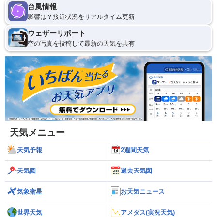
台風情報
影響は？接近状況をリアルタイム更新
ウェザーリポート
空の写真を投稿して最新の天気を共有
天気メニュー
天気予報
2週間天気
天気図
過去天気図
気象衛星
お天気ニュース
世界天気
アメダス(実況天気)