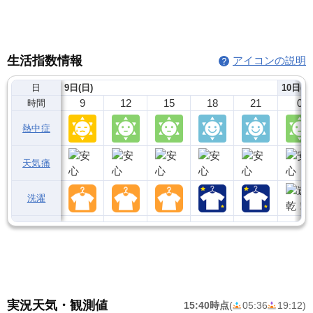
生活指数情報
アイコンの説明
日
9日(日)
10日(月
9
12
15
18
21
0
時間
熱中症
天気痛
洗濯
実況天気・観測値
15:40時点
(
05:36
19:12
)