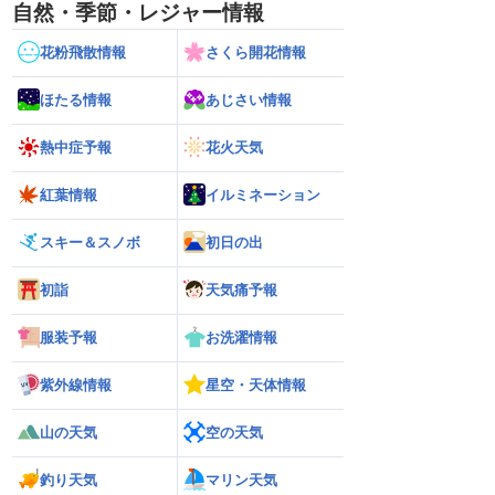
自然・季節・レジャー情報
花粉飛散情報
さくら開花情報
ほたる情報
あじさい情報
熱中症予報
花火天気
紅葉情報
イルミネーション
スキー＆スノボ
初日の出
初詣
天気痛予報
服装予報
お洗濯情報
紫外線情報
星空・天体情報
山の天気
空の天気
釣り天気
マリン天気