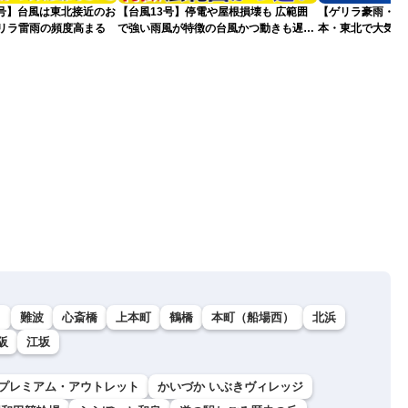
5号】台風は東北接近のお
【台風13号】停電や屋根損壊も 広範囲
【ゲリラ豪雨・落
ゲリラ雷雨の頻度高まる
で強い雨風が特徴の台風かつ動きも遅く
本・東北で大気の
影響が長引くおそれ
2026.08.08
）
難波
心斎橋
上本町
鶴橋
本町（船場西）
北浜
阪
江坂
プレミアム・アウトレット
かいづか いぶきヴィレッジ