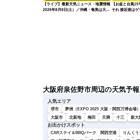
【ライブ】最新天気ニュース・地震情報
【お盆と台風1
2026年8月8日(土）／沖縄・奄美は大荒
それ 接近後は
れの天気が続く／令和8年熊本地震情報
〈ウェザーニュースLiVEコーヒータイ
ム・青原桃香／山口剛央〉
大阪府泉佐野市周辺の天気予報
人気エリア
堺市
夢洲（EXPO 2025 大阪・関西万博会場
大阪市
北新地
梅田
天満
十三
新大
お出かけスポット
CARステイ＆BBQパーク 関西空港
りんくう