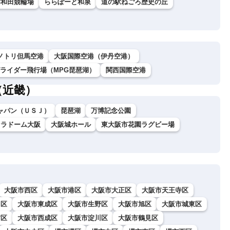
岸和田競輪場
ららぽーと和泉
道の駅ねごろ歴史の丘
ノトリ但馬空港
大阪国際空港（伊丹空港）
グライダー飛行場（MPG琵琶湖）
関西国際空港
（近畿）
ャパン（ＵＳＪ）
琵琶湖
万博記念公園
セラドーム大阪
大阪城ホール
東大阪市花園ラグビー場
大阪市西区
大阪市港区
大阪市大正区
大阪市天王寺区
川区
大阪市東成区
大阪市生野区
大阪市旭区
大阪市城東区
吉区
大阪市西成区
大阪市淀川区
大阪市鶴見区