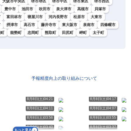
大阪市中央区
堺市堺区
堺市中区
堺市東区
堺市西区
豊中市
池田市
吹田市
泉大津市
高槻市
貝塚市
市
富田林市
寝屋川市
河内長野市
松原市
大東市
市
摂津市
高石市
藤井寺市
東大阪市
泉南市
四條畷市
能町
能勢町
忠岡町
熊取町
田尻町
岬町
太子町
予報精度向上の取り組みについて
8月8日(土)04:21
8月8日(土)04:17
8月8日(土)04:11
8月8日(土)04:07
8月8日(土)03:56
8月8日(土)03:55
8月8日(土)03:40
8月8日(土)03:37
もっと見る