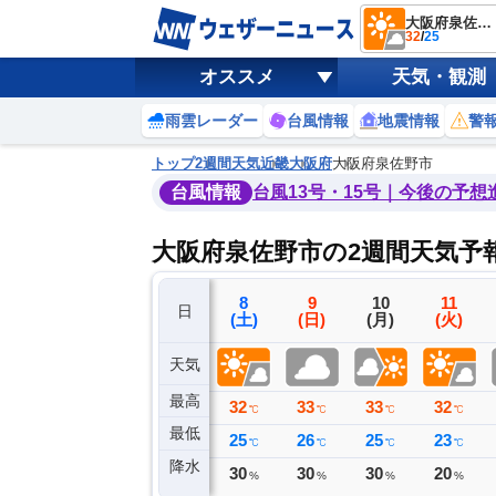
大阪府泉佐野市
32
/
25
オススメ
天気・観測
雨雲レーダー
台風情報
地震情報
警
トップ
2週間天気
近畿
大阪府
大阪府泉佐野市
台風情報
台風13号・15号｜今後の予想
大阪府泉佐野市の2週間天気予
5
6
7
8
9
10
11
日
(水)
(木)
(金)
(土)
(日)
(月)
(火)
天気
最高
34
34
34
32
33
33
32
℃
℃
℃
℃
℃
℃
℃
最低
25
26
25
25
26
25
23
℃
℃
℃
℃
℃
℃
℃
降水
0
1
0
30
30
30
20
ミリ
ミリ
ミリ
%
%
%
%