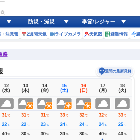
防災・減災
季節/レジャー
報・注意報
2週間天気
ライブカメラ
天気図
避難情報
進路
報
週間の最新見解
12
13
14
15
16
17
18
(水)
(木)
(金)
(土)
(日)
(月)
(火)
31
31
31
33
32
32
33
3
℃
℃
℃
℃
℃
℃
℃
22
22
23
24
24
24
25
2
℃
℃
℃
℃
℃
℃
℃
40
30
30
30
30
40
40
3
%
%
%
%
%
%
%