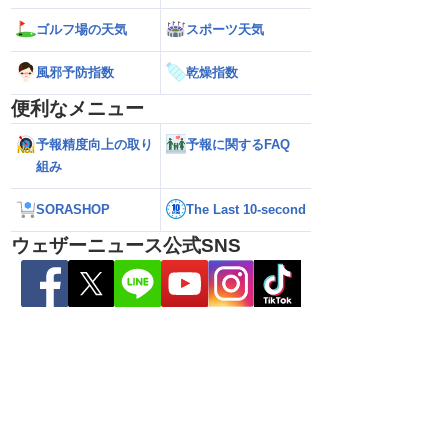
雷警戒】午後は東日
【台風13号 2026】台風離れてもスパイ
【台風15号 202
ゴルフ場の天気
スポーツ天気
状態が非常に不安定に
ラルバンドによる大雨警戒（8日6時情
響するおそれ（8日
報）
風邪予防指数
乾燥指数
便利なメニュー
予報精度向上の取り
予報に関するFAQ
組み
SORASHOP
The Last 10-second
ウェザーニュース公式SNS