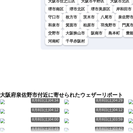
大阪市住之江区
大阪市平野区
大阪市北区
堺市南区
堺市北区
堺市美原区
岸和田市
守口市
枚方市
茨木市
八尾市
泉佐野
和泉市
箕面市
柏原市
羽曳野市
門真
交野市
大阪狭山市
阪南市
島本町
豊
河南町
千早赤阪村
大阪府泉佐野市付近に寄せられたウェザーリポート
8月8日(土)04:34
8月8日(土)04:29
8月8日(土)04:12
8月8日(土)04:12
8月8日(土)04:00
8月8日(土)03:59
8月8日(土)03:49
8月8日(土)03:42