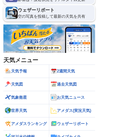
ウェザーリポート
空の写真を投稿して最新の天気を共有
天気メニュー
天気予報
2週間天気
天気図
過去天気図
気象衛星
お天気ニュース
世界天気
アメダス(実況天気)
アメダスランキング
ウェザーリポート
河川水位情報
ライブカメラ