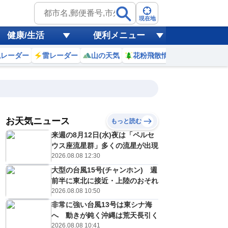
現在地
健康/生活
便利メニュー
風レーダー
雷レーダー
山の天気
花粉飛散情報
世界天気
お天気ニュース
もっと読む
19
20
21
22
来週の8月12日(水)夜は「ペルセ
(水)
(木)
(金)
(土)
予報の
ウス座流星群」多くの流星が出現
E
E
C
E
信頼度
高
2026.08.08 12:30
A
大型の台風15号(チャンホン) 週
B
C
前半に東北に接近・上陸のおそれ
3
33
34
33
D
℃
℃
℃
℃
2026.08.08 10:50
E
5
25
25
25
低
℃
℃
非常に強い台風13号は東シナ海
℃
℃
？
へ 動きが鈍く沖縄は荒天長引く
0
30
20
30
%
%
%
%
2026.08.08 10:41