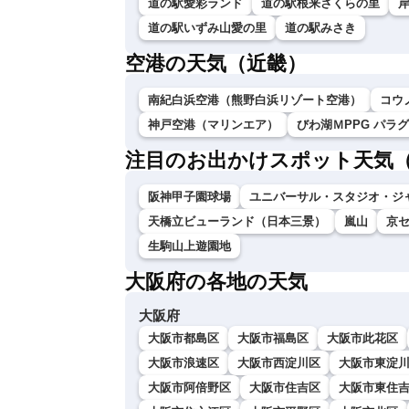
道の駅愛彩ランド
道の駅根来さくらの里
道の駅いずみ山愛の里
道の駅みさき
空港の天気（近畿）
南紀白浜空港（熊野白浜リゾート空港）
コウ
神戸空港（マリンエア）
びわ湖ＭPPG パラ
注目のお出かけスポット天気
阪神甲子園球場
ユニバーサル・スタジオ・ジ
天橋立ビューランド（日本三景）
嵐山
京
生駒山上遊園地
大阪府の各地の天気
大阪府
大阪市都島区
大阪市福島区
大阪市此花区
大阪市浪速区
大阪市西淀川区
大阪市東淀
大阪市阿倍野区
大阪市住吉区
大阪市東住