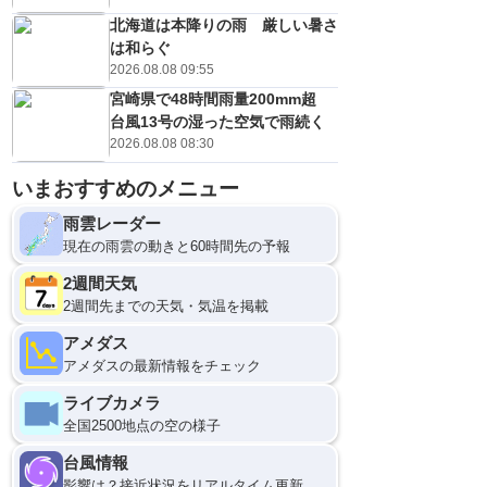
北海道は本降りの雨 厳しい暑さ
は和らぐ
2026.08.08 09:55
宮崎県で48時間雨量200mm超
台風13号の湿った空気で雨続く
2026.08.08 08:30
いまおすすめのメニュー
雨雲レーダー
現在の雨雲の動きと60時間先の予報
2週間天気
2週間先までの天気・気温を掲載
アメダス
アメダスの最新情報をチェック
ライブカメラ
全国2500地点の空の様子
台風情報
影響は？接近状況をリアルタイム更新