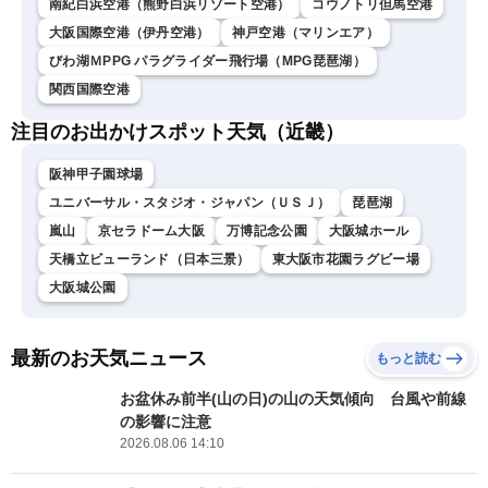
南紀白浜空港（熊野白浜リゾート空港）
コウノトリ但馬空港
大阪国際空港（伊丹空港）
神戸空港（マリンエア）
びわ湖ＭPPG パラグライダー飛行場（MPG琵琶湖）
関西国際空港
注目のお出かけスポット天気（近畿）
阪神甲子園球場
ユニバーサル・スタジオ・ジャパン（ＵＳＪ）
琵琶湖
嵐山
京セラドーム大阪
万博記念公園
大阪城ホール
天橋立ビューランド（日本三景）
東大阪市花園ラグビー場
大阪城公園
最新のお天気ニュース
もっと読む
お盆休み前半(山の日)の山の天気傾向 台風や前線
の影響に注意
2026.08.06 14:10