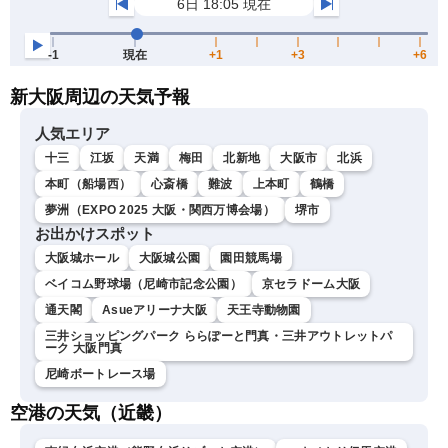
新大阪周辺の天気予報
人気エリア
十三
江坂
天満
梅田
北新地
大阪市
北浜
本町（船場西）
心斎橋
難波
上本町
鶴橋
夢洲（EXPO 2025 大阪・関西万博会場）
堺市
お出かけスポット
大阪城ホール
大阪城公園
園田競馬場
ベイコム野球場（尼崎市記念公園）
京セラドーム大阪
通天閣
Asueアリーナ大阪
天王寺動物園
三井ショッピングパーク ららぽーと門真・三井アウトレットパ
ーク 大阪門真
尼崎ボートレース場
空港の天気（近畿）