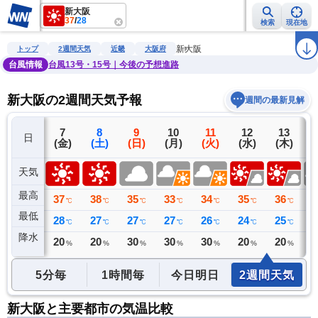
新大阪
37
/
28
検索
現在地
雨雲レーダー
台風情報
地震情報
警報・注意報
2週間天気
ラ
新大阪
トップ
2週間天気
近畿
大阪府
台風情報
台風13号・15号｜今後の予想進路
新大阪の2週間天気予報
週間の最新見解
6
7
8
9
10
11
12
13
日
(木)
(金)
(土)
(日)
(月)
(火)
(水)
(木)
(
天気
最高
35
37
38
35
33
34
35
36
3
℃
℃
℃
℃
℃
℃
℃
℃
最低
28
28
27
27
27
26
24
25
2
℃
℃
℃
℃
℃
℃
℃
℃
降水
0
20
20
30
30
30
20
20
3
ミリ
%
%
%
%
%
%
%
5分毎
1時間毎
今日明日
2週間天気
新大阪と主要都市の気温比較