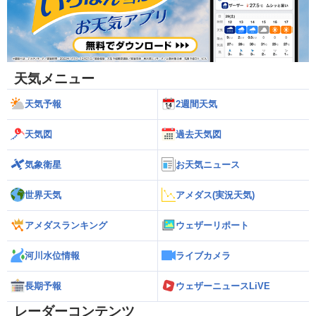
天気メニュー
天気予報
2週間天気
天気図
過去天気図
気象衛星
お天気ニュース
世界天気
アメダス(実況天気)
アメダスランキング
ウェザーリポート
河川水位情報
ライブカメラ
長期予報
ウェザーニュースLiVE
レーダーコンテンツ