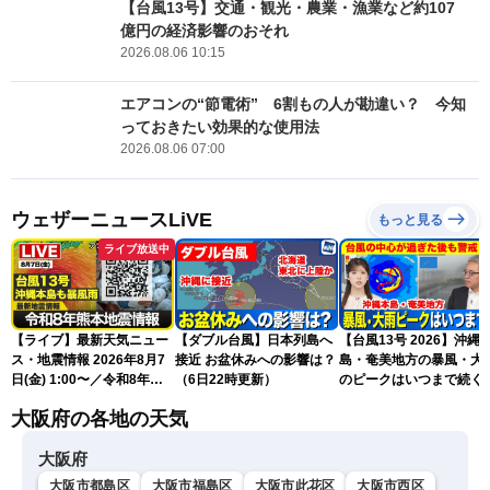
【台風13号】交通・観光・農業・漁業など約107
億円の経済影響のおそれ
2026.08.06 10:15
エアコンの“節電術” 6割もの人が勘違い？ 今知
っておきたい効果的な使用法
2026.08.06 07:00
ウェザーニュースLiVE
もっと見る
ライブ放送中
【ライブ】最新天気ニュー
【ダブル台風】日本列島へ
【台風13号 2026】沖縄
ス・地震情報 2026年8月7
接近 お盆休みへの影響は？
島・奄美地方の暴風・大
日(金) 1:00〜／令和8年熊
（6日22時更新）
のピークはいつまで続く
本地震情報 台風13号が沖
（6日18時更新）
大阪府の各地の天気
縄に接近〈ウェザーニュー
スLiVE〉
大阪府
大阪市都島区
大阪市福島区
大阪市此花区
大阪市西区