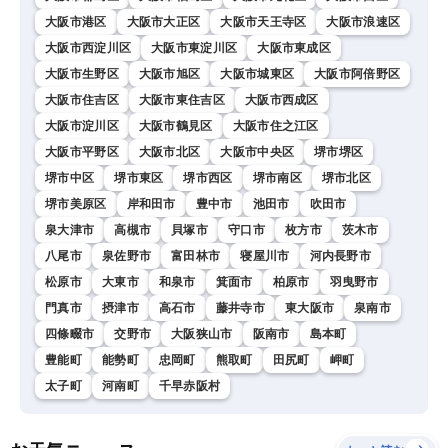
大阪市港区
大阪市大正区
大阪市天王寺区
大阪市浪速区
大阪市西淀川区
大阪市東淀川区
大阪市東成区
大阪市生野区
大阪市旭区
大阪市城東区
大阪市阿倍野区
大阪市住吉区
大阪市東住吉区
大阪市西成区
大阪市淀川区
大阪市鶴見区
大阪市住之江区
大阪市平野区
大阪市北区
大阪市中央区
堺市堺区
堺市中区
堺市東区
堺市西区
堺市南区
堺市北区
堺市美原区
岸和田市
豊中市
池田市
吹田市
泉大津市
高槻市
貝塚市
守口市
枚方市
茨木市
八尾市
泉佐野市
富田林市
寝屋川市
河内長野市
松原市
大東市
和泉市
箕面市
柏原市
羽曳野市
門真市
摂津市
高石市
藤井寺市
東大阪市
泉南市
四條畷市
交野市
大阪狭山市
阪南市
島本町
豊能町
能勢町
忠岡町
熊取町
田尻町
岬町
太子町
河南町
千早赤阪村