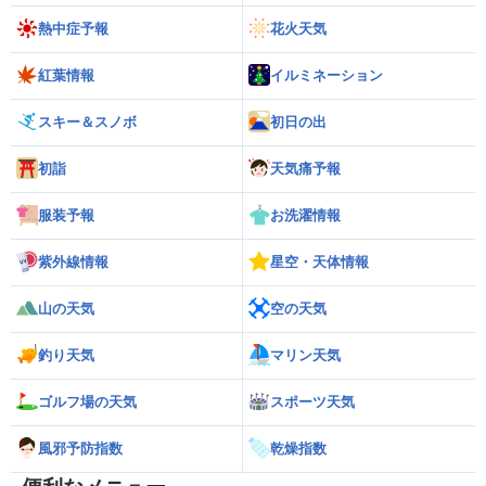
熱中症予報
花火天気
紅葉情報
イルミネーション
スキー＆スノボ
初日の出
初詣
天気痛予報
服装予報
お洗濯情報
紫外線情報
星空・天体情報
山の天気
空の天気
釣り天気
マリン天気
ゴルフ場の天気
スポーツ天気
風邪予防指数
乾燥指数