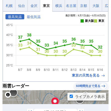
札幌
仙台
金沢
東京
横浜
名古屋
京都
大阪
広
集計期間：8月7日(金)～8月16日(日)
最高気温
最低気温
新大阪
東京
東京の天気を見る
雨雲レーダー
60時間先まで見る