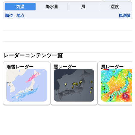
気温
降水量
風
湿度
順位
地点
観測値
レーダーコンテンツ一覧
雨雪レーダー
雷レーダー
風レーダー