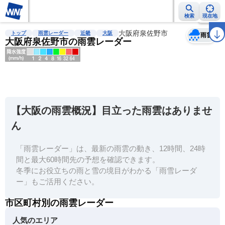
検索
現在地
天気
台風
雨雲レーダー
台風情報
地震情報
大阪府泉佐野市
警報・注意報
2週間天気
ラ
トップ
雨雲レーダー
近畿
大阪
雨雲
大阪府泉佐野市の雨雲レーダー
明
る
い
【大阪の雨雲概況】目立った雨雲はありませ
暗
ん
い
「雨雲レーダー」は、最新の雨雲の動き、12時間、24時
薄
間と最大60時間先の予想を確認できます。
い
冬季にお役立ちの雨と雪の境目がわかる「雨雪レーダ
濃
ー」もご活用ください。
い
市区町村別の雨雲レーダー
人気のエリア