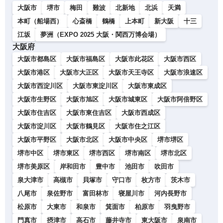
大阪市
堺市
梅田
難波
北新地
北浜
天満
本町（船場西）
心斎橋
鶴橋
上本町
新大阪
十三
江坂
夢洲（EXPO 2025 大阪・関西万博会場）
大阪府
大阪市都島区
大阪市福島区
大阪市此花区
大阪市西区
大阪市港区
大阪市大正区
大阪市天王寺区
大阪市浪速区
大阪市西淀川区
大阪市東淀川区
大阪市東成区
大阪市生野区
大阪市旭区
大阪市城東区
大阪市阿倍野区
大阪市住吉区
大阪市東住吉区
大阪市西成区
大阪市淀川区
大阪市鶴見区
大阪市住之江区
大阪市平野区
大阪市北区
大阪市中央区
堺市堺区
堺市中区
堺市東区
堺市西区
堺市南区
堺市北区
堺市美原区
岸和田市
豊中市
池田市
吹田市
泉大津市
高槻市
貝塚市
守口市
枚方市
茨木市
八尾市
泉佐野市
富田林市
寝屋川市
河内長野市
松原市
大東市
和泉市
箕面市
柏原市
羽曳野市
門真市
摂津市
高石市
藤井寺市
東大阪市
泉南市