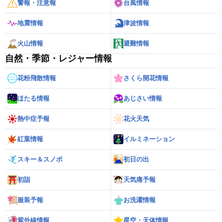
警報・注意報
台風情報
地震情報
津波情報
火山情報
避難情報
自然・季節・レジャー情報
花粉飛散情報
さくら開花情報
ほたる情報
あじさい情報
熱中症予報
花火天気
紅葉情報
イルミネーション
スキー＆スノボ
初日の出
初詣
天気痛予報
服装予報
お洗濯情報
紫外線情報
星空・天体情報