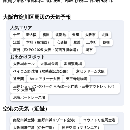
日(日) ／東北・東日本は急
北に接近、上陸のおそれ
目の台風発生に
な雷雨に注意〈ウェザーニ
（9日15時更新）
ュースLiVEムーン・駒木結
大阪市淀川区周辺の天気予報
衣／芳野達郎〉
人気エリア
十三
新大阪
梅田
北新地
天満
大阪市
北浜
江坂
本町（船場西）
心斎橋
難波
上本町
鶴橋
夢洲（EXPO 2025 大阪・関西万博会場）
堺市
お出かけスポット
大阪城ホール
大阪城公園
園田競馬場
ベイコム野球場（尼崎市記念公園）
京セラドーム大阪
通天閣
Asueアリーナ大阪
天王寺動物園
三井ショッピングパーク ららぽーと門真・三井アウトレットパ
ーク 大阪門真
尼崎ボートレース場
空港の天気（近畿）
南紀白浜空港（熊野白浜リゾート空港）
コウノトリ但馬空港
大阪国際空港（伊丹空港）
神戸空港（マリンエア）