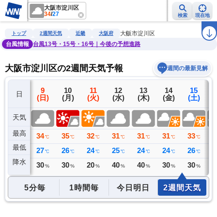
大阪市淀川区
34
/
27
検索
現在地
雨雲レーダー
台風情報
地震情報
警報・注意報
2週間天気
ラ
大阪市淀川区
トップ
2週間天気
近畿
大阪府
台風情報
台風13号・15号・16号｜今後の予想進路
大阪市淀川区の2週間天気予報
週間の最新見解
8
9
10
11
12
13
14
15
日
(土)
(日)
(月)
(火)
(水)
(木)
(金)
(土)
(
天気
最高
36
34
35
32
31
31
31
33
3
℃
℃
℃
℃
℃
℃
℃
℃
最低
27
27
26
24
25
24
24
26
2
℃
℃
℃
℃
℃
℃
℃
℃
降水
0
30
30
20
40
40
30
30
3
ミリ
%
%
%
%
%
%
%
5分毎
1時間毎
今日明日
2週間天気