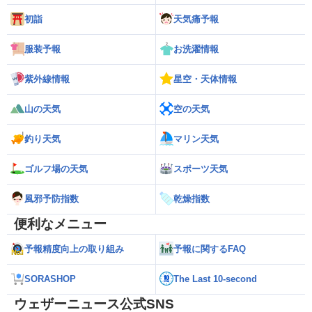
初詣
天気痛予報
服装予報
お洗濯情報
紫外線情報
星空・天体情報
山の天気
空の天気
釣り天気
マリン天気
ゴルフ場の天気
スポーツ天気
風邪予防指数
乾燥指数
便利なメニュー
予報精度向上の取り組み
予報に関するFAQ
SORASHOP
The Last 10-second
ウェザーニュース公式SNS