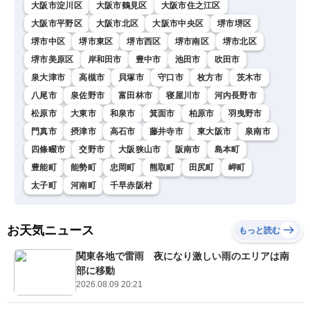
大阪市淀川区
大阪市鶴見区
大阪市住之江区
大阪市平野区
大阪市北区
大阪市中央区
堺市堺区
堺市中区
堺市東区
堺市西区
堺市南区
堺市北区
堺市美原区
岸和田市
豊中市
池田市
吹田市
泉大津市
高槻市
貝塚市
守口市
枚方市
茨木市
八尾市
泉佐野市
富田林市
寝屋川市
河内長野市
松原市
大東市
和泉市
箕面市
柏原市
羽曳野市
門真市
摂津市
高石市
藤井寺市
東大阪市
泉南市
四條畷市
交野市
大阪狭山市
阪南市
島本町
豊能町
能勢町
忠岡町
熊取町
田尻町
岬町
太子町
河南町
千早赤阪村
お天気ニュース
もっと読む
関東各地で雷雨 夜になり激しい雨のエリアは南
部に移動
2026.08.09 20:21