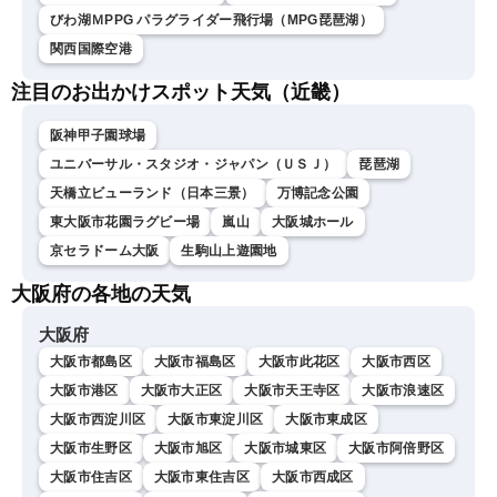
びわ湖ＭPPG パラグライダー飛行場（MPG琵琶湖）
関西国際空港
注目のお出かけスポット天気（近畿）
阪神甲子園球場
ユニバーサル・スタジオ・ジャパン（ＵＳＪ）
琵琶湖
天橋立ビューランド（日本三景）
万博記念公園
東大阪市花園ラグビー場
嵐山
大阪城ホール
京セラドーム大阪
生駒山上遊園地
大阪府の各地の天気
大阪府
大阪市都島区
大阪市福島区
大阪市此花区
大阪市西区
大阪市港区
大阪市大正区
大阪市天王寺区
大阪市浪速区
大阪市西淀川区
大阪市東淀川区
大阪市東成区
大阪市生野区
大阪市旭区
大阪市城東区
大阪市阿倍野区
大阪市住吉区
大阪市東住吉区
大阪市西成区