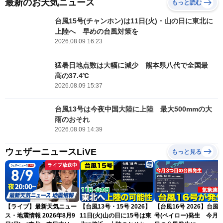
最新のお天気ニュース
もっと読む
台風15号(チャンホン)は11日(火)・山の日に東北に
上陸へ 早めの台風対策を
2026.08.09 16:23
猛暑日地点数は大幅に減少 熊本県八代で全国最
高の37.4℃
2026.08.09 15:37
台風13号は今夜中国大陸に上陸 最大500mmの大
雨のおそれ
2026.08.09 14:39
ウェザーニュースLiVE
もっと見る
ライブ放送中
【ライブ】最新天気ニュー
【台風13号・15号 2026】
【台風16号 2026】台風1
ス・地震情報 2026年8月9
11日(火)山の日に15号は東
号(ペイロー)発生 今月3