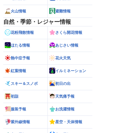
火山情報
避難情報
自然・季節・レジャー情報
花粉飛散情報
さくら開花情報
ほたる情報
あじさい情報
熱中症予報
花火天気
紅葉情報
イルミネーション
スキー＆スノボ
初日の出
初詣
天気痛予報
服装予報
お洗濯情報
紫外線情報
星空・天体情報