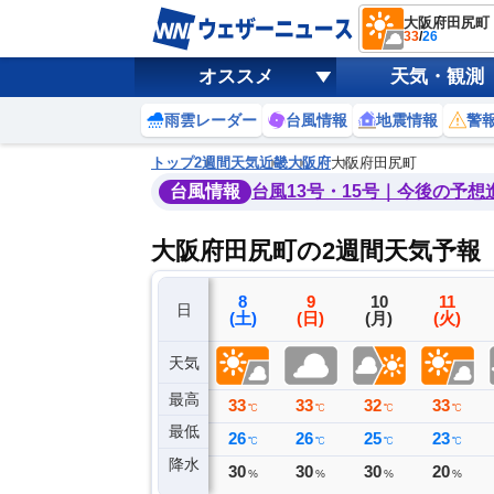
大阪府田尻町
33
/
26
オススメ
天気・観測
雨雲レーダー
台風情報
地震情報
警
トップ
2週間天気
近畿
大阪府
大阪府田尻町
台風情報
台風13号・15号｜今後の予想
大阪府田尻町の2週間天気予報
5
6
7
8
9
10
11
日
(水)
(木)
(金)
(土)
(日)
(月)
(火)
天気
最高
34
34
33
33
33
32
33
℃
℃
℃
℃
℃
℃
℃
最低
25
27
26
26
26
25
23
℃
℃
℃
℃
℃
℃
℃
降水
0
0
0
30
30
30
20
ミリ
ミリ
ミリ
%
%
%
%