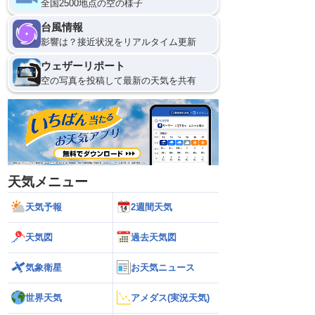
全国2500地点の空の様子
台風情報
影響は？接近状況をリアルタイム更新
ウェザーリポート
空の写真を投稿して最新の天気を共有
天気メニュー
天気予報
2週間天気
天気図
過去天気図
気象衛星
お天気ニュース
世界天気
アメダス(実況天気)