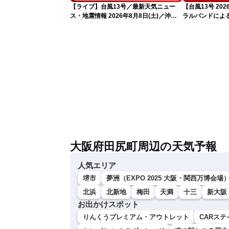
【ライブ】台風13号／最新天気ニュー
【台風13号 2
ス・地震情報 2026年8月8日(土)／沖
ラルバンドによ
縄・奄美は大荒れの天気が続く／令和8
報）
年熊本地震情報 ／〈ウェザーニュース
LiVEモーニング・松本真央／山口剛央〉
大阪府田尻町周辺の天気予報
人気エリア
堺市
夢洲（EXPO 2025 大阪・関西万博会場
北浜
北新地
梅田
天満
十三
新大阪
お出かけスポット
りんくうプレミアム・アウトレット
CARステ