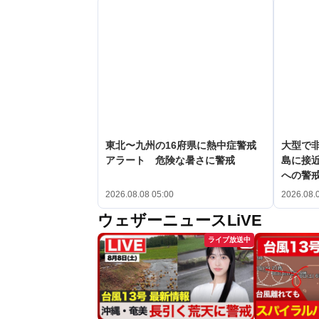
東北〜九州の16府県に熱中症警戒
大型で非
アラート 危険な暑さに警戒
島に接
への警
2026.08.08 05:00
2026.08.
ウェザーニュースLiVE
ライブ放送中