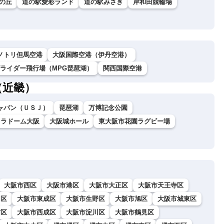
の丘
道の駅愛彩ランド
道の駅みさき
岸和田競輪場
ノトリ但馬空港
大阪国際空港（伊丹空港）
グライダー飛行場（MPG琵琶湖）
関西国際空港
（近畿）
ャパン（ＵＳＪ）
琵琶湖
万博記念公園
セラドーム大阪
大阪城ホール
東大阪市花園ラグビー場
大阪市西区
大阪市港区
大阪市大正区
大阪市天王寺区
川区
大阪市東成区
大阪市生野区
大阪市旭区
大阪市城東区
吉区
大阪市西成区
大阪市淀川区
大阪市鶴見区