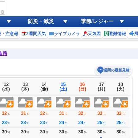
防災・減災
季節/レジャー
報・注意報
2週間天気
ライブカメラ
天気図
避難情報
進路
週間の最新見解
12
13
14
15
16
17
18
(水)
(木)
(金)
(土)
(日)
(月)
(火)
32
31
32
31
32
33
33
3
℃
℃
℃
℃
℃
℃
℃
23
23
23
24
24
25
25
2
℃
℃
℃
℃
℃
℃
℃
30
30
30
30
30
30
30
3
%
%
%
%
%
%
%