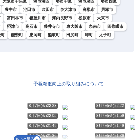
大阪市中央区
堺市堺区
堺市中区
堺市東区
堺市西区
豊中市
池田市
吹田市
泉大津市
高槻市
貝塚市
市
富田林市
寝屋川市
河内長野市
松原市
大東市
市
摂津市
高石市
藤井寺市
東大阪市
泉南市
四條畷市
能町
能勢町
忠岡町
熊取町
田尻町
岬町
太子町
予報精度向上の取り組みについて
8月7日(金)22:23
8月7日(金)22:22
8月7日(金)22:05
8月7日(金)21:59
8月7日(金)21:49
8月7日(金)21:49
8月7日(金)21:36
8月7日(金)21:36
もっと見る