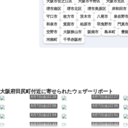
大阪市住之江区
大阪市平野区
大阪市北区
堺市南区
堺市北区
堺市美原区
岸和田市
守口市
枚方市
茨木市
八尾市
泉佐野
和泉市
箕面市
柏原市
羽曳野市
門真
交野市
大阪狭山市
阪南市
島本町
豊
河南町
千早赤阪村
大阪府田尻町付近に寄せられたウェザーリポート
8月7日(金)22:28
8月7日(金)22:27
8月7日(金)22:06
8月7日(金)22:06
8月7日(金)21:54
8月7日(金)21:51
8月7日(金)21:43
8月7日(金)21:42