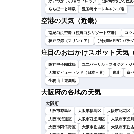
かいづか いぶきヴィレッジ
道の駅ねごろ歴史
ららぽーと和泉
豊国崎オートキャンプ場
空港の天気（近畿）
南紀白浜空港（熊野白浜リゾート空港）
コウ
神戸空港（マリンエア）
びわ湖ＭPPG パラ
注目のお出かけスポット天気
阪神甲子園球場
ユニバーサル・スタジオ・ジ
天橋立ビューランド（日本三景）
嵐山
京
生駒山上遊園地
大阪府の各地の天気
大阪府
大阪市都島区
大阪市福島区
大阪市此花区
大阪市浪速区
大阪市西淀川区
大阪市東淀
大阪市阿倍野区
大阪市住吉区
大阪市東住