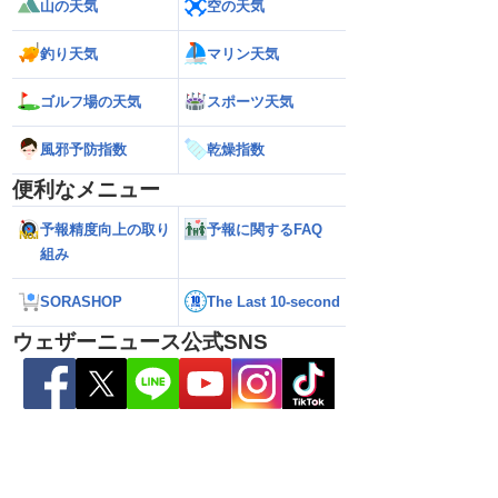
山の天気
空の天気
26】今後の進路は？北日
【台風13号 2026】雨風の影響はいつま
【お盆休みの天気2
る可能性も（7日22時
で続く？／ウェザーニュース気象予報士
注意 後半は急な雷
釣り天気
マリン天気
解説（7日22時情報）
ゴルフ場の天気
スポーツ天気
風邪予防指数
乾燥指数
便利なメニュー
予報精度向上の取り
予報に関するFAQ
組み
SORASHOP
The Last 10-second
ウェザーニュース公式SNS