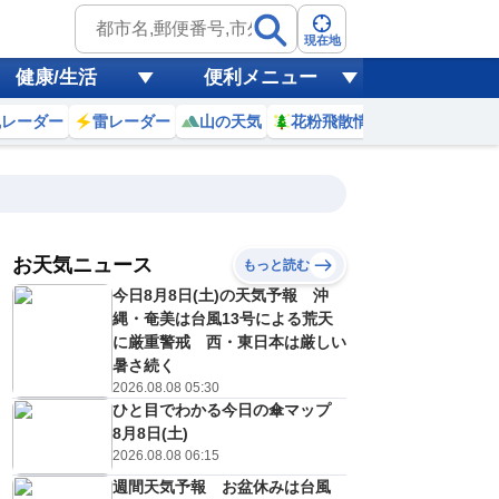
現在地
健康/生活
便利メニュー
風レーダー
雷レーダー
山の天気
花粉飛散情報
世界天気
お天気ニュース
もっと読む
19
20
21
22
今日8月8日(土)の天気予報 沖
(水)
(木)
(金)
(土)
予報の
縄・奄美は台風13号による荒天
E
D
C
E
信頼度
高
に厳重警戒 西・東日本は厳しい
A
暑さ続く
B
2026.08.08 05:30
C
3
33
33
33
D
ひと目でわかる今日の傘マップ
℃
℃
℃
℃
E
8月8日(土)
5
25
25
25
低
℃
℃
℃
℃
2026.08.08 06:15
？
0
30
20
40
%
%
%
%
週間天気予報 お盆休みは台風