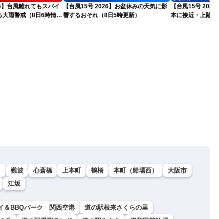
026】台風離れてもスパイ
【台風15号 2026】お盆休みの天気に影
【台風15号 20
る大雨警戒（8日6時情
響するおそれ（8日5時更新）
本に接近・上陸す
情報）
）
難波
心斎橋
上本町
鶴橋
本町（船場西）
大阪市
江坂
イ＆BBQパーク 関西空港
道の駅根来さくらの里