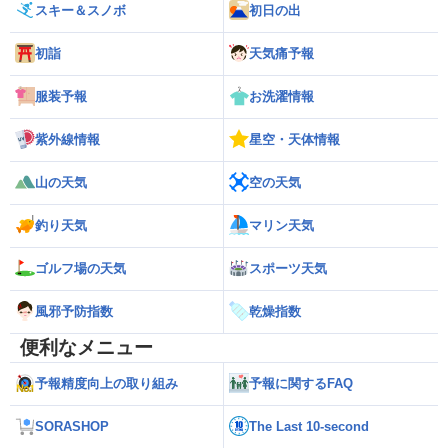
スキー＆スノボ
初日の出
初詣
天気痛予報
服装予報
お洗濯情報
紫外線情報
星空・天体情報
山の天気
空の天気
釣り天気
マリン天気
ゴルフ場の天気
スポーツ天気
風邪予防指数
乾燥指数
便利なメニュー
予報精度向上の取り組み
予報に関するFAQ
SORASHOP
The Last 10-second