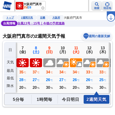
大阪府門真市
35
/
28
検索
現在地
雨雲レーダー
台風情報
地震情報
警報・注意報
2週間天気
ラ
大阪府門真市
トップ
2週間天気
近畿
大阪府
台風情報
台風13号・15号｜今後の予想進路
大阪府門真市の2週間天気予報
週間の最新見解
6
7
8
9
10
11
12
13
日
(木)
(金)
(土)
(日)
(月)
(火)
(水)
(木)
(
天気
最高
34
35
37
34
34
34
33
33
3
℃
℃
℃
℃
℃
℃
℃
℃
最低
27
28
27
26
27
26
26
25
2
℃
℃
℃
℃
℃
℃
℃
℃
降水
0
20
20
30
30
20
30
30
3
ミリ
%
%
%
%
%
%
%
5分毎
1時間毎
今日明日
2週間天気