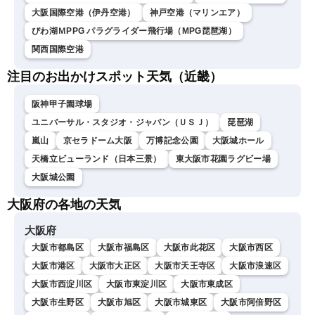
大阪国際空港（伊丹空港）
神戸空港（マリンエア）
びわ湖ＭPPG パラグライダー飛行場（MPG琵琶湖）
関西国際空港
注目のお出かけスポット天気（近畿）
阪神甲子園球場
ユニバーサル・スタジオ・ジャパン（ＵＳＪ）
琵琶湖
嵐山
京セラドーム大阪
万博記念公園
大阪城ホール
天橋立ビューランド（日本三景）
東大阪市花園ラグビー場
大阪城公園
大阪府の各地の天気
大阪府
大阪市都島区
大阪市福島区
大阪市此花区
大阪市西区
大阪市港区
大阪市大正区
大阪市天王寺区
大阪市浪速区
大阪市西淀川区
大阪市東淀川区
大阪市東成区
大阪市生野区
大阪市旭区
大阪市城東区
大阪市阿倍野区