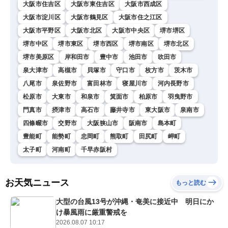
大阪市住吉区
大阪市東住吉区
大阪市西成区
大阪市淀川区
大阪市鶴見区
大阪市住之江区
大阪市平野区
大阪市北区
大阪市中央区
堺市堺区
堺市中区
堺市東区
堺市西区
堺市南区
堺市北区
堺市美原区
岸和田市
豊中市
池田市
吹田市
泉大津市
高槻市
貝塚市
守口市
枚方市
茨木市
八尾市
泉佐野市
富田林市
寝屋川市
河内長野市
松原市
大東市
和泉市
箕面市
柏原市
羽曳野市
門真市
摂津市
高石市
藤井寺市
東大阪市
泉南市
四條畷市
交野市
大阪狭山市
阪南市
島本町
豊能町
能勢町
忠岡町
熊取町
田尻町
岬町
太子町
河南町
千早赤阪村
お天気ニュース
もっと読む
大型の台風13号が沖縄・奄美に接近中 明日にか
け暴風雨に厳重警戒を
2026.08.07 10:17