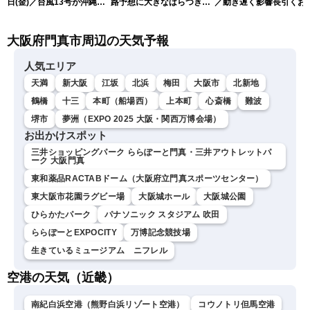
日(金)／台風13号が沖縄・
路予想に大きなばらつき
／動き遅く影響長引くお
奄美に最接近へ 令和8年
（7日13時更新）
れ（7日13時更新）
熊本地震情報〈ウェザーニ
大阪府門真市周辺の天気予報
ュースLiVEアフタヌーン・
小林李衣奈／内藤邦裕〉
人気エリア
天満
新大阪
江坂
北浜
梅田
大阪市
北新地
鶴橋
十三
本町（船場西）
上本町
心斎橋
難波
堺市
夢洲（EXPO 2025 大阪・関西万博会場）
お出かけスポット
三井ショッピングパーク ららぽーと門真・三井アウトレットパ
ーク 大阪門真
東和薬品RACTABドーム（大阪府立門真スポーツセンター）
東大阪市花園ラグビー場
大阪城ホール
大阪城公園
ひらかたパーク
パナソニック スタジアム 吹田
ららぽーとEXPOCITY
万博記念競技場
生きているミュージアム ニフレル
空港の天気（近畿）
南紀白浜空港（熊野白浜リゾート空港）
コウノトリ但馬空港