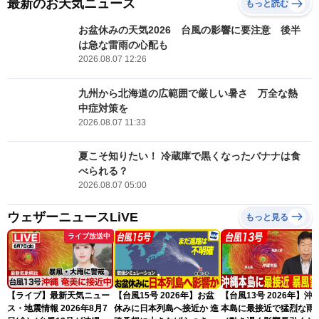
最新のお天気ニュース
もっと読む
お盆休みの天気2026 台風の影響に要注意 後半
は急な雷雨の心配も
2026.08.07 12:26
九州から北海道の広範囲で厳しい暑さ 万全な熱
中症対策を
2026.08.07 11:33
夏こそ知りたい！ 冷蔵庫で黒くなったバナナは食
べられる？
2026.08.07 05:00
ウェザーニュースLiVE
もっと見る
ライブ放送中
【ライブ】最新天気ニュー
【台風15号 2026年】お盆
【台風13号 2026年】沖
ス・地震情報 2026年8月7
休みに日本列島へ接近か 進
本島に最接近で猛烈な雨